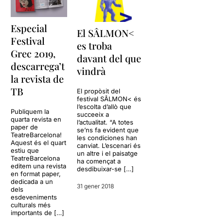
Especial
El SÂLMON<
Festival
es troba
Grec 2019,
davant del que
descarrega’t
vindrà
la revista de
TB
El propòsit del
festival SÂLMON< és
l’escolta d’allò que
Publiquem la
succeeix a
quarta revista en
l’actualitat. “A totes
paper de
se’ns fa evident que
TeatreBarcelona!
les condiciones han
Aquest és el quart
canviat. L’escenari és
estiu que
un altre i el paisatge
TeatreBarcelona
ha començat a
editem una revista
desdibuixar-se […]
en format paper,
dedicada a un
31 gener 2018
dels
esdeveniments
culturals més
importants de […]