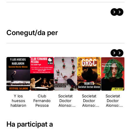
Conegut/da per
Y los
Club
Societat
Societat
Societat
S
huesos
Fernando
Doctor
Doctor
Doctor
hablaron
Pessoa
Alonso:
Alonso:
Alonso:
Sobre la
Wanted
Noche
Ho
bellesa
Cañón
Ha participat a