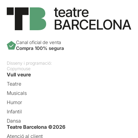
Canal oficial de venta
Compra 100% segura
Disseny i programació:
Copymouse
Vull veure
Teatre
Musicals
Humor
Infantil
Dansa
Teatre Barcelona ©2026
Atenció al client