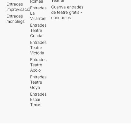
Teatral
Romea
Entrades
Guanya entrades
Entrades
improvisació
de teatre gratis -
La
Entrades
concursos
Villarroel
monòlegs
Entrades
Teatre
Condal
Entrades
Teatre
Victòria
Entrades
Teatre
Apolo
Entrades
Teatre
Goya
Entrades
Espai
Texas