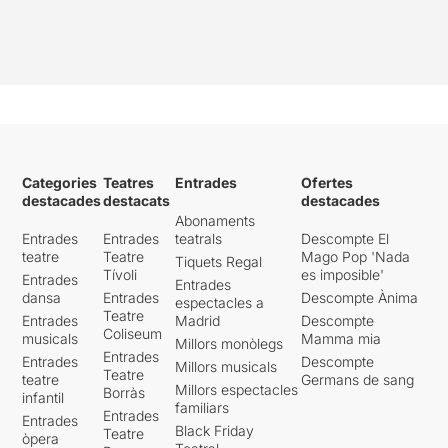
Categories
Teatres
Entrades
Ofertes
destacades
destacats
destacades
Abonaments
Entrades
Entrades
teatrals
Descompte El
teatre
Teatre
Mago Pop 'Nada
Tiquets Regal
Tívoli
es imposible'
Entrades
Entrades
dansa
Entrades
Descompte Ànima
espectacles a
Teatre
Entrades
Madrid
Descompte
Coliseum
musicals
Mamma mia
Millors monòlegs
Entrades
Entrades
Descompte
Millors musicals
Teatre
teatre
Germans de sang
Millors espectacles
Borràs
infantil
familiars
Entrades
Entrades
Black Friday
Teatre
òpera