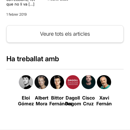
que no li va […]
1 febrer 2019
Veure tots els articles
Ha treballat amb
Eloi
Albert
Bittor
Dagoll
Cisco
Xavi
Guillem
Gómez
Mora
Fernández
Dagom
Cruz
Fernández
Fole
P