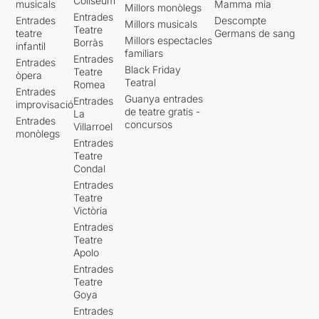
Coliseum
musicals
Mamma mia
Millors monòlegs
Entrades
Entrades
Descompte
Millors musicals
Teatre
teatre
Germans de sang
Millors espectacles
Borràs
infantil
familiars
Entrades
Entrades
Black Friday
Teatre
òpera
Teatral
Romea
Entrades
Guanya entrades
Entrades
improvisació
de teatre gratis -
La
Entrades
concursos
Villarroel
monòlegs
Entrades
Teatre
Condal
Entrades
Teatre
Victòria
Entrades
Teatre
Apolo
Entrades
Teatre
Goya
Entrades