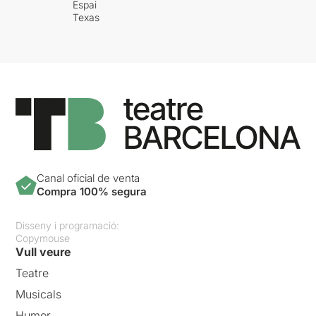
Espai
Texas
Canal oficial de venta
Compra 100% segura
Disseny i programació:
Copymouse
Vull veure
Teatre
Musicals
Humor