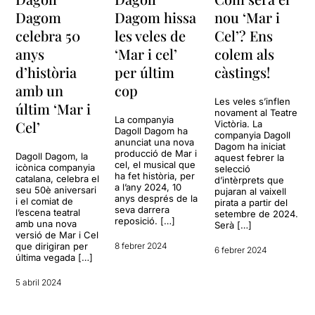
Dagom
Dagom hissa
nou ‘Mar i
celebra 50
les veles de
Cel’? Ens
anys
‘Mar i cel’
colem als
d’història
per últim
càstings!
amb un
cop
Les veles s’inflen
últim ‘Mar i
novament al Teatre
La companyia
Cel’
Victòria. La
Dagoll Dagom ha
companyia Dagoll
anunciat una nova
Dagom ha iniciat
producció de Mar i
Dagoll Dagom, la
aquest febrer la
cel, el musical que
icònica companyia
selecció
ha fet història, per
catalana, celebra el
d’intèrprets que
a l’any 2024, 10
seu 50è aniversari
pujaran al vaixell
anys després de la
i el comiat de
pirata a partir del
seva darrera
l’escena teatral
setembre de 2024.
reposició. […]
amb una nova
Serà […]
versió de Mar i Cel
que dirigiran per
8 febrer 2024
6 febrer 2024
última vegada […]
5 abril 2024