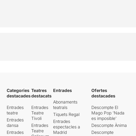
Categories
Teatres
Entrades
Ofertes
destacades
destacats
destacades
Abonaments
Entrades
Entrades
teatrals
Descompte El
teatre
Teatre
Mago Pop 'Nada
Tiquets Regal
Tívoli
es imposible'
Entrades
Entrades
dansa
Entrades
Descompte Ànima
espectacles a
Teatre
Entrades
Madrid
Descompte