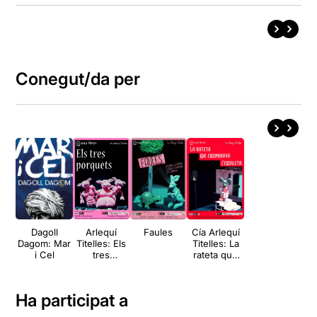
Conegut/da per
Dagoll
Arlequí
Faules
Cía Arlequí
Dagom: Mar
Titelles: Els
Titelles: La
i Cel
tres
rateta que
porquets
escombrava
l’escaleta
Ha participat a