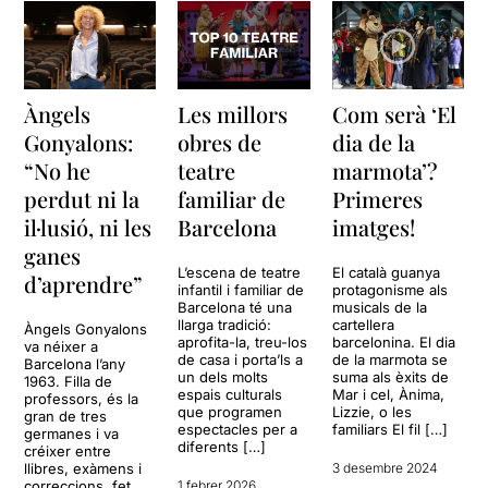
Àngels
Les millors
Com serà ‘El
Gonyalons:
obres de
dia de la
“No he
teatre
marmota’?
perdut ni la
familiar de
Primeres
il·lusió, ni les
Barcelona
imatges!
ganes
L’escena de teatre
El català guanya
d’aprendre”
infantil i familiar de
protagonisme als
Barcelona té una
musicals de la
llarga tradició:
cartellera
Àngels Gonyalons
aprofita-la, treu-los
barcelonina. El dia
va néixer a
de casa i porta’ls a
de la marmota se
Barcelona l’any
un dels molts
suma als èxits de
1963. Filla de
espais culturals
Mar i cel, Ànima,
professors, és la
que programen
Lizzie, o les
gran de tres
espectacles per a
familiars El fil […]
germanes i va
diferents […]
créixer entre
llibres, exàmens i
3 desembre 2024
correccions, fet
1 febrer 2026