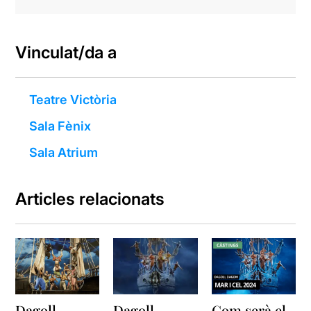
Vinculat/da a
Teatre Victòria
Sala Fènix
Sala Atrium
Articles relacionats
Dagoll
Dagoll
Com serà el