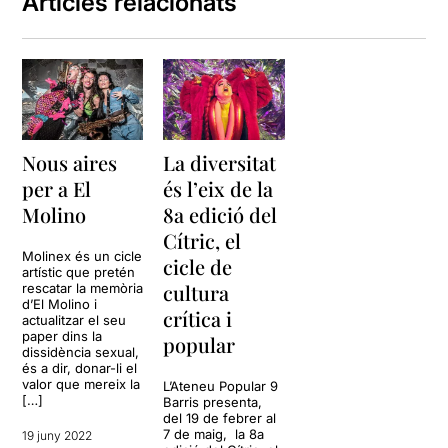
Articles relacionats
Nous aires
La diversitat
per a El
és l’eix de la
Molino
8a edició del
Cítric, el
Molinex és un cicle
cicle de
artístic que pretén
cultura
rescatar la memòria
d’El Molino i
crítica i
actualitzar el seu
paper dins la
popular
dissidència sexual,
és a dir, donar-li el
valor que mereix la
L’Ateneu Popular 9
[…]
Barris presenta,
del 19 de febrer al
7 de maig, la 8a
19 juny 2022