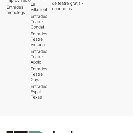
improvisació
de teatre gratis -
La
Entrades
concursos
Villarroel
monòlegs
Entrades
Teatre
Condal
Entrades
Teatre
Victòria
Entrades
Teatre
Apolo
Entrades
Teatre
Goya
Entrades
Espai
Texas