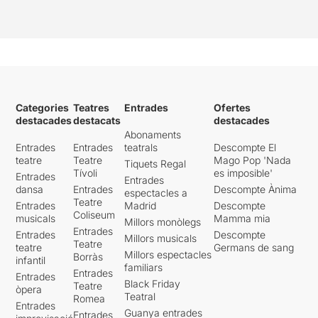
Categories
Teatres
Entrades
Ofertes
destacades
destacats
destacades
Abonaments
Entrades
Entrades
teatrals
Descompte El
teatre
Teatre
Mago Pop 'Nada
Tiquets Regal
Tívoli
es imposible'
Entrades
Entrades
dansa
Entrades
Descompte Ànima
espectacles a
Teatre
Entrades
Madrid
Descompte
Coliseum
musicals
Mamma mia
Millors monòlegs
Entrades
Entrades
Descompte
Millors musicals
Teatre
teatre
Germans de sang
Millors espectacles
Borràs
infantil
familiars
Entrades
Entrades
Black Friday
Teatre
òpera
Teatral
Romea
Entrades
Guanya entrades
Entrades