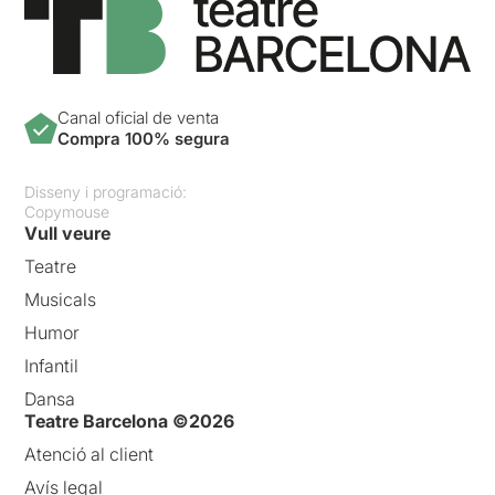
Canal oficial de venta
Compra 100% segura
Disseny i programació:
Copymouse
Vull veure
Teatre
Musicals
Humor
Infantil
Dansa
Teatre Barcelona ©2026
Atenció al client
Avís legal