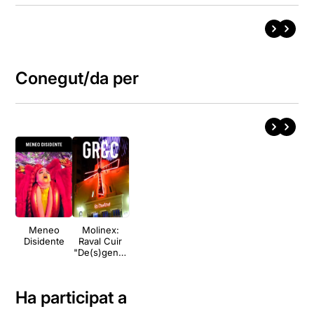
Conegut/da per
Meneo
Molinex:
Disidente
Raval Cuir
"De(s)gener
adas" +
Miguel
Andrés
Ha participat a