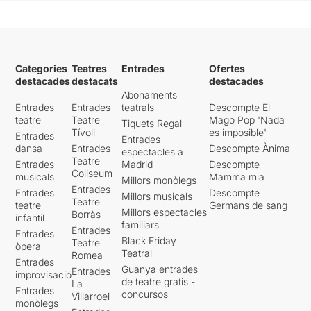
Categories
Teatres
Entrades
Ofertes
destacades
destacats
destacades
Abonaments
Entrades
Entrades
teatrals
Descompte El
teatre
Teatre
Mago Pop 'Nada
Tiquets Regal
Tívoli
es imposible'
Entrades
Entrades
dansa
Entrades
Descompte Ànima
espectacles a
Teatre
Entrades
Madrid
Descompte
Coliseum
musicals
Mamma mia
Millors monòlegs
Entrades
Entrades
Descompte
Millors musicals
Teatre
teatre
Germans de sang
Millors espectacles
Borràs
infantil
familiars
Entrades
Entrades
Black Friday
Teatre
òpera
Teatral
Romea
Entrades
Guanya entrades
Entrades
improvisació
de teatre gratis -
La
Entrades
concursos
Villarroel
monòlegs