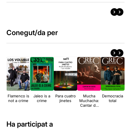
Conegut/da per
Flamenco is
Jaleo is a
Para cuatro
Mucha
Democracia
not a crime
crime
jinetes
Muchacha:
total
Cantar de
gesta
Ha participat a