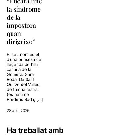
“Encara tinc
la síndrome
de la
impostora
quan
dirigeixo”
El seu nom és el
d’una princesa de
llegenda de l’illa
canària de la
Gomera: Gara
Roda. De Sant
Quirze del Vallès,
de família teatral
(és neta de
Frederic Roda, […]
28 abril 2026
Ha treballat amb