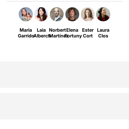
Maria
Laia
Norbert
Elena
Ester
Laura
Montse
Garrido
Alberch
Martínez
Fortuny
Cort
Clos
Esteve
V