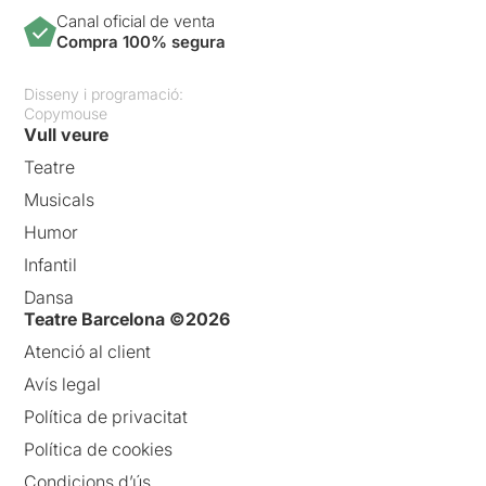
Canal oficial de venta
Compra 100% segura
Disseny i programació:
Copymouse
Vull veure
Teatre
Musicals
Humor
Infantil
Dansa
Teatre Barcelona ©2026
Atenció al client
Avís legal
Política de privacitat
Política de cookies
Condicions d’ús