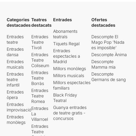
Categories
Teatres
Entrades
Ofertes
destacades
destacats
destacades
Abonaments
Entrades
Entrades
teatrals
Descompte El
teatre
Teatre
Mago Pop 'Nada
Tiquets Regal
Tívoli
es imposible'
Entrades
Entrades
dansa
Entrades
Descompte Ànima
espectacles a
Teatre
Entrades
Madrid
Descompte
Coliseum
musicals
Mamma mia
Millors monòlegs
Entrades
Entrades
Descompte
Millors musicals
Teatre
teatre
Germans de sang
Millors espectacles
Borràs
infantil
familiars
Entrades
Entrades
Black Friday
Teatre
òpera
Teatral
Romea
Entrades
Guanya entrades
Entrades
improvisació
de teatre gratis -
La
Entrades
concursos
Villarroel
monòlegs
Entrades
Teatre