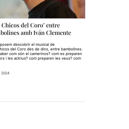
 Chicos del Coro’ entre
bolines amb Iván Clemente
oposem descobrir el musical de
hicos del Coro des de dins, entre bambolines.
saber com són el camerinos? com es preparen
tors i les actrius? com preparen les veus? com
ç 2024