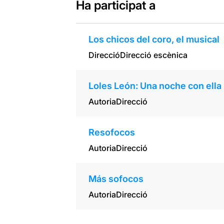
Ha participat a
Los chicos del coro, el musical
Direcció
Direcció escènica
Loles León: Una noche con ella
Autoria
Direcció
Resofocos
Autoria
Direcció
Más sofocos
Autoria
Direcció