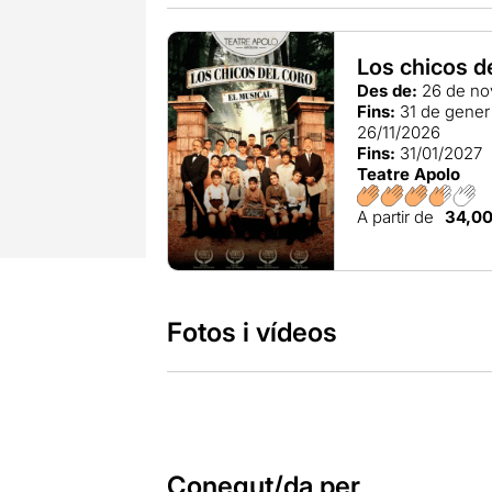
Los chicos de
Des de:
26 de no
Fins:
31 de gener
26/11/2026
Fins:
31/01/2027
Teatre Apolo
A partir de
34,0
Fotos i vídeos
Conegut/da per