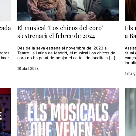
 cada
El musical ‘Los chicos del coro’
Els 
s’estrenarà el febrer de 2024
a B
Des de la seva estrena el novembre del 2023 al
Assist
odràs
Teatre La Latina de Madrid, el musical Los chicos del
ritual
rimer
coro no ha parat de penjar el cartell de localitats […]
canço
inobli
18 abril 2023
1 maig