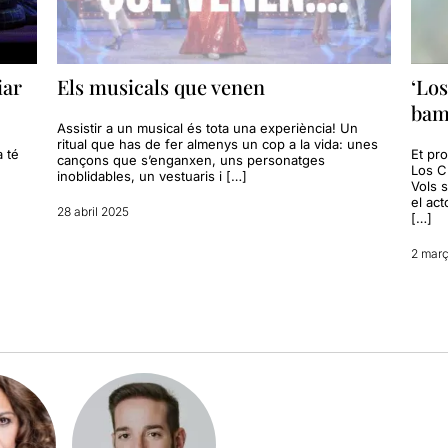
iar
Els musicals que venen
‘Los
bam
Assistir a un musical és tota una experiència! Un
ritual que has de fer almenys un cop a la vida: unes
a té
Et pr
cançons que s’enganxen, uns personatges
Los C
inoblidables, un vestuaris i […]
Vols 
el ac
28 abril 2025
[…]
2 mar