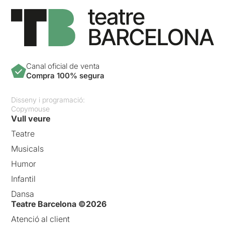
Canal oficial de venta
Compra 100% segura
Disseny i programació:
Copymouse
Vull veure
Teatre
Musicals
Humor
Infantil
Dansa
Teatre Barcelona ©2026
Atenció al client