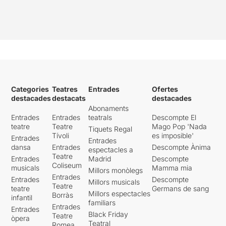
Categories
Teatres
Entrades
Ofertes
destacades
destacats
destacades
Abonaments
Entrades
Entrades
teatrals
Descompte El
teatre
Teatre
Mago Pop 'Nada
Tiquets Regal
Tívoli
es imposible'
Entrades
Entrades
dansa
Entrades
Descompte Ànima
espectacles a
Teatre
Entrades
Madrid
Descompte
Coliseum
musicals
Mamma mia
Millors monòlegs
Entrades
Entrades
Descompte
Millors musicals
Teatre
teatre
Germans de sang
Millors espectacles
Borràs
infantil
familiars
Entrades
Entrades
Black Friday
Teatre
òpera
Teatral
Romea