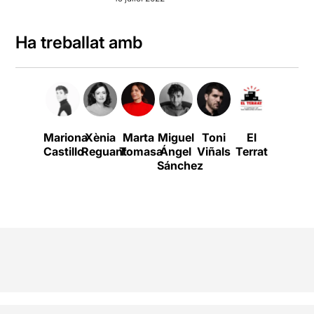
Ha treballat amb
Mariona
Xènia
Marta
Miguel
Toni
El
Castillo
Reguant
Tomasa
Ángel
Viñals
Terrat
Sánchez