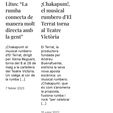
Litus: “La
¡Chakapum!,
rumba
el musical
connecta de
rumbero d’El
manera molt
Terrat torna
directa amb
al Teatre
la gent”
Victòria
¡Chakapum! el
El Terrat, la
musical rumbero
productora
d’El Terrat, dirigit
fundada per
per Xénia Reguant,
Andreu
torna del 8 al 28 de
Buenafuente,
maig a la cartellera
estrena la seva
del Teatre Victòria.
nova aposta
Un viatge al cor de
escènica: un
la rumba […]
musical rumbero.
¡Chakapum!, que
és com s’anomena
7 febrer 2023
la proposta,
fusiona rumba i
rock “per celebrar
[…]
15 juliol 2022