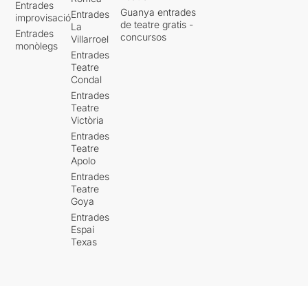
Entrades
Guanya entrades
Entrades
improvisació
de teatre gratis -
La
Entrades
concursos
Villarroel
monòlegs
Entrades
Teatre
Condal
Entrades
Teatre
Victòria
Entrades
Teatre
Apolo
Entrades
Teatre
Goya
Entrades
Espai
Texas