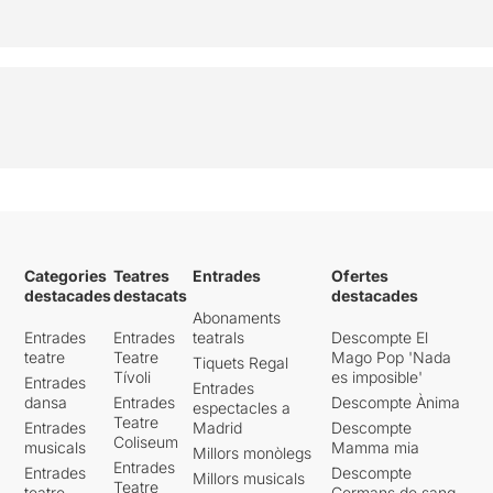
Categories
Teatres
Entrades
Ofertes
destacades
destacats
destacades
Abonaments
Entrades
Entrades
teatrals
Descompte El
teatre
Teatre
Mago Pop 'Nada
Tiquets Regal
Tívoli
es imposible'
Entrades
Entrades
dansa
Entrades
Descompte Ànima
espectacles a
Teatre
Entrades
Madrid
Descompte
Coliseum
musicals
Mamma mia
Millors monòlegs
Entrades
Entrades
Descompte
Millors musicals
Teatre
teatre
Germans de sang