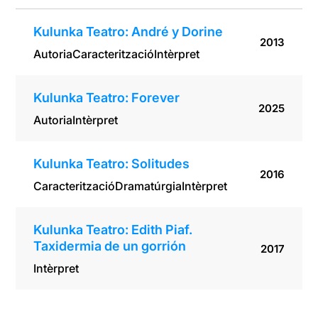
Kulunka Teatro: André y Dorine
2013
Autoria
Caracterització
Intèrpret
Kulunka Teatro: Forever
2025
Autoria
Intèrpret
Kulunka Teatro: Solitudes
2016
Caracterització
Dramatúrgia
Intèrpret
Kulunka Teatro: Edith Piaf.
Taxidermia de un gorrión
2017
Intèrpret