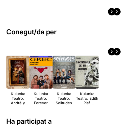
Conegut/da per
Kulunka
Kulunka
Kulunka
Kulunka
Teatro:
Teatro:
Teatro:
Teatro: Edith
André y
Forever
Solitudes
Piaf.
Dorine
Taxidermia
de un
gorrión
Ha participat a