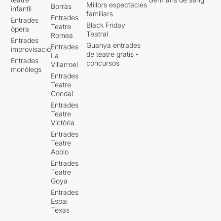
Millors espectacles
Borràs
infantil
familiars
Entrades
Entrades
Black Friday
Teatre
òpera
Teatral
Romea
Entrades
Guanya entrades
Entrades
improvisació
de teatre gratis -
La
Entrades
concursos
Villarroel
monòlegs
Entrades
Teatre
Condal
Entrades
Teatre
Victòria
Entrades
Teatre
Apolo
Entrades
Teatre
Goya
Entrades
Espai
Texas