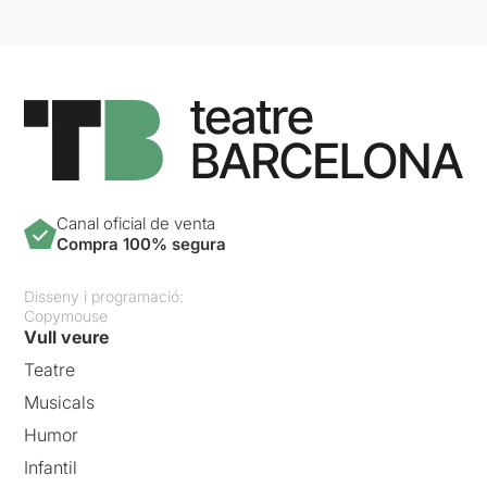
Canal oficial de venta
Compra 100% segura
Disseny i programació:
Copymouse
Vull veure
Teatre
Musicals
Humor
Infantil