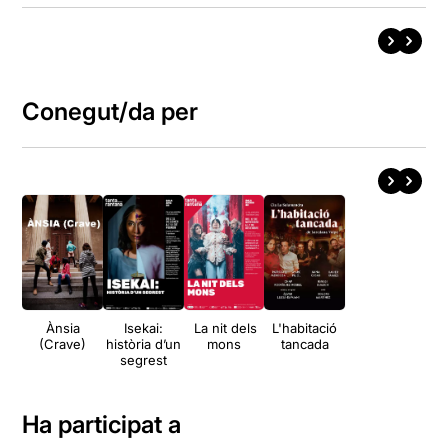
Conegut/da per
Ànsia
Isekai:
La nit dels
L'habitació
(Crave)
història d’un
mons
tancada
segrest
Ha participat a