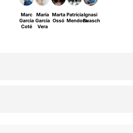
Marc
María
Marta
Patrícia
Ignasi
Garcia
García
Ossó
Mendoza
Guasch
Coté
Vera