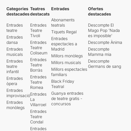
Categories
Teatres
Entrades
Ofertes
destacades
destacats
destacades
Abonaments
Entrades
Entrades
teatrals
Descompte El
teatre
Teatre
Mago Pop 'Nada
Tiquets Regal
Tívoli
es imposible'
Entrades
Entrades
dansa
Entrades
Descompte Ànima
espectacles a
Teatre
Entrades
Madrid
Descompte
Coliseum
musicals
Mamma mia
Millors monòlegs
Entrades
Entrades
Descompte
Millors musicals
Teatre
teatre
Germans de sang
Millors espectacles
Borràs
infantil
familiars
Entrades
Entrades
Black Friday
Teatre
òpera
Teatral
Romea
Entrades
Guanya entrades
Entrades
improvisació
de teatre gratis -
La
Entrades
concursos
Villarroel
monòlegs
Entrades
Teatre
Condal
Entrades