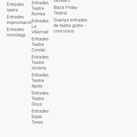
familiars
Entrades
Entrades
Black Friday
Teatre
òpera
Teatral
Romea
Entrades
Guanya entrades
Entrades
improvisació
de teatre gratis -
La
Entrades
concursos
Villarroel
monòlegs
Entrades
Teatre
Condal
Entrades
Teatre
Victòria
Entrades
Teatre
Apolo
Entrades
Teatre
Goya
Entrades
Espai
Texas