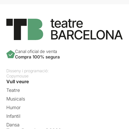
Canal oficial de venta
Compra 100% segura
Disseny i programació:
Copymouse
Vull veure
Teatre
Musicals
Humor
Infantil
Dansa