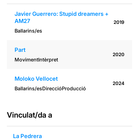
Javier Guerrero: Stupid dreamers +
AM27
2019
Ballarins/es
Part
2020
Moviment
Intèrpret
Moloko Vellocet
2024
Ballarins/es
Direcció
Producció
Vinculat/da a
La Pedrera