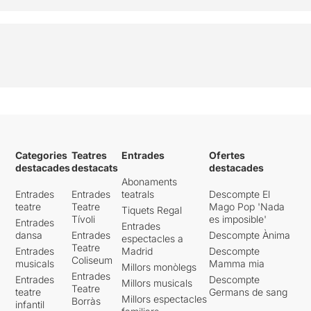
Categories
Teatres
Entrades
Ofertes
destacades
destacats
destacades
Abonaments
Entrades
Entrades
teatrals
Descompte El
teatre
Teatre
Mago Pop 'Nada
Tiquets Regal
Tívoli
es imposible'
Entrades
Entrades
dansa
Entrades
Descompte Ànima
espectacles a
Teatre
Entrades
Madrid
Descompte
Coliseum
musicals
Mamma mia
Millors monòlegs
Entrades
Entrades
Descompte
Millors musicals
Teatre
teatre
Germans de sang
Millors espectacles
Borràs
infantil