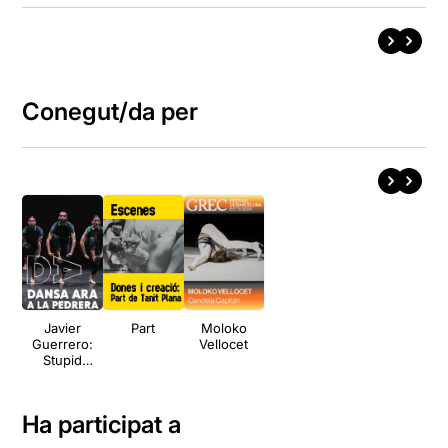
Conegut/da per
Javier
Part
Moloko
Guerrero:
Vellocet
Stupid
dreamers +
AM27
Ha participat a