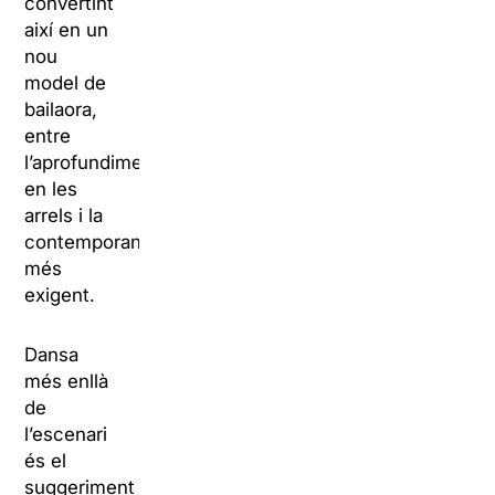
convertint
així en un
nou
model de
bailaora,
entre
l’aprofundiment
en les
arrels i la
contemporaneïtat
més
exigent.
Dansa
més enllà
de
l’escenari
és el
suggeriment