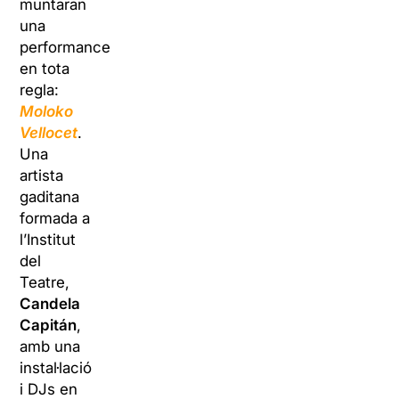
muntaran
una
performance
en tota
regla:
Moloko
Vellocet
.
Una
artista
gaditana
formada a
l’Institut
del
Teatre,
Candela
Capitán
,
amb una
instal·lació
i DJs en