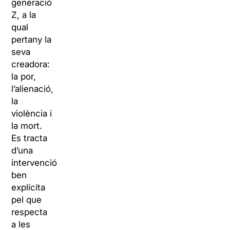
generació
Z, a la
qual
pertany la
seva
creadora:
la por,
l’alienació,
la
violència i
la mort.
Es tracta
d’una
intervenció
ben
explícita
pel que
respecta
a les