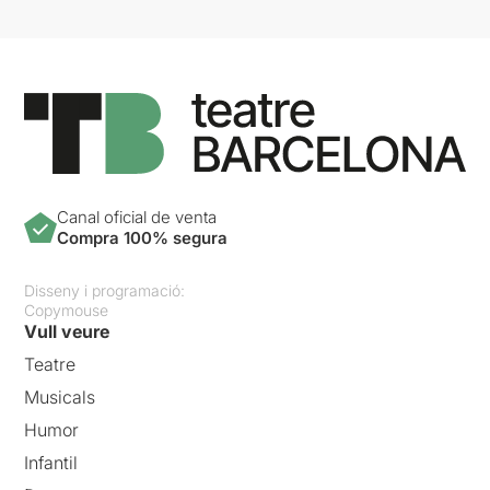
Canal oficial de venta
Compra 100% segura
Disseny i programació:
Copymouse
Vull veure
Teatre
Musicals
Humor
Infantil