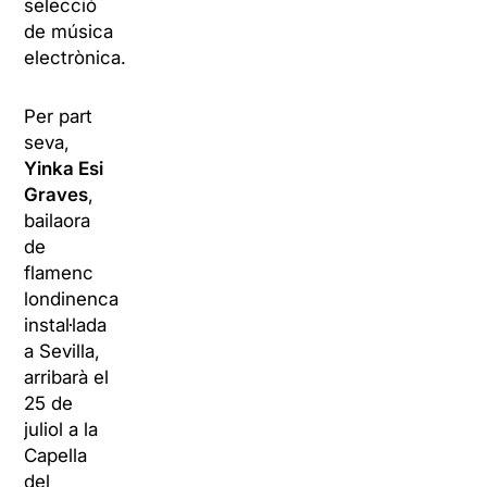
selecció
de música
electrònica.
Per part
seva,
Yinka Esi
Graves
,
bailaora
de
flamenc
londinenca
instal·lada
a Sevilla,
arribarà el
25 de
juliol a la
Capella
del