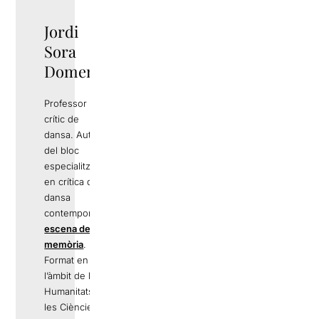
Jordi
Sora
Domenjó
Professor i
crític de
dansa. Autor
del bloc
especialitzat
en crítica de
dansa
contemporània
escena de la
memòria
.
Format en
l’àmbit de les
Humanitats i
les Ciències