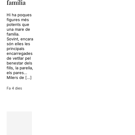
família
omplir la casa
dels Von
Sol, platja,
Trapp.
còctels i un
Hi ha poques
Sonrisas y
resort
figures més
lágrimas, un
paradisíac.
potents que
dels grans
L’escenari
una mare de
clàssics de la
sembla perfecte
família.
història del
per
Sovint, encara
teatre musical,
desconnectar
són elles les
arribarà al
de la rutina,
principals
Teatre Apolo
però una
encarregades
del 17 al […]
conversa
de vetllar pel
inoportuna pot
benestar dels
27 juliol 2026
convertir unes
fills, la parella,
vacances entre
els pares…
amics en una
Milers de […]
revisió completa
de […]
Fa 4 dies
28 juliol 2026