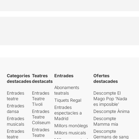
Categories
Teatres
Entrades
Ofertes
destacades
destacats
destacades
Abonaments
Entrades
Entrades
teatrals
Descompte El
teatre
Teatre
Mago Pop 'Nada
Tiquets Regal
Tívoli
es imposible'
Entrades
Entrades
dansa
Entrades
Descompte Ànima
espectacles a
Teatre
Entrades
Madrid
Descompte
Coliseum
musicals
Mamma mia
Millors monòlegs
Entrades
Entrades
Descompte
Millors musicals
Teatre
teatre
Germans de sang