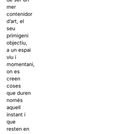
mer
contenidor
d’art, el
seu
primigeni
objectiu,
a un espai
viu i
momentani,
on es
creen
coses
que duren
només
aquell
instant i
que
resten en