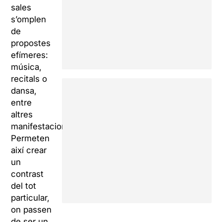
sales
s’omplen
de
propostes
efímeres:
música,
recitals o
dansa,
entre
altres
manifestacions.
Permeten
així crear
un
contrast
del tot
particular,
on passen
de ser un