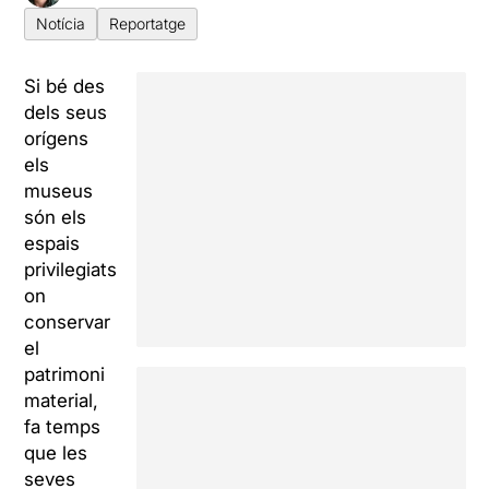
Notícia
Reportatge
Si bé des
dels seus
orígens
els
museus
són els
espais
privilegiats
on
conservar
el
patrimoni
material,
fa temps
que les
seves