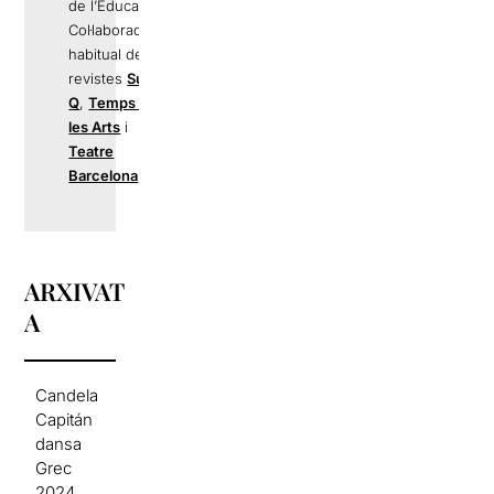
de l’Educació.
Col·laborador
habitual de les
revistes
Susy
Q
,
Temps de
les Arts
i
Teatre
Barcelona
.
ARXIVAT
A
Candela
Capitán
dansa
Grec
2024