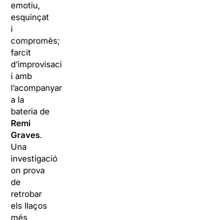
emotiu,
esquinçat
i
compromès;
farcit
d’improvisacions
i amb
l’acompanyament
a la
bateria de
Remi
Graves
.
Una
investigació
on prova
de
retrobar
els llaços
més