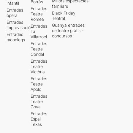
Millors espectacles
Borràs
infantil
familiars
Entrades
Entrades
Black Friday
Teatre
òpera
Teatral
Romea
Entrades
Guanya entrades
Entrades
improvisació
de teatre gratis -
La
Entrades
concursos
Villarroel
monòlegs
Entrades
Teatre
Condal
Entrades
Teatre
Victòria
Entrades
Teatre
Apolo
Entrades
Teatre
Goya
Entrades
Espai
Texas