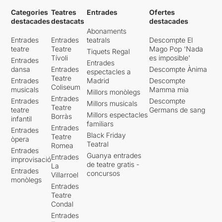
Categories
Teatres
Entrades
Ofertes
destacades
destacats
destacades
Abonaments
Entrades
Entrades
teatrals
Descompte El
teatre
Teatre
Mago Pop 'Nada
Tiquets Regal
Tívoli
es imposible'
Entrades
Entrades
dansa
Entrades
Descompte Ànima
espectacles a
Teatre
Entrades
Madrid
Descompte
Coliseum
musicals
Mamma mia
Millors monòlegs
Entrades
Entrades
Descompte
Millors musicals
Teatre
teatre
Germans de sang
Millors espectacles
Borràs
infantil
familiars
Entrades
Entrades
Black Friday
Teatre
òpera
Teatral
Romea
Entrades
Guanya entrades
Entrades
improvisació
de teatre gratis -
La
Entrades
concursos
Villarroel
monòlegs
Entrades
Teatre
Condal
Entrades