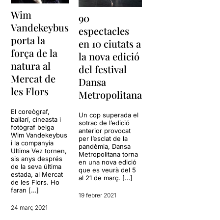
Wim
90
Vandekeybus
espectacles
porta la
en 10 ciutats a
força de la
la nova edició
natura al
del festival
Mercat de
Dansa
les Flors
Metropolitana
El coreògraf,
Un cop superada el
ballarí, cineasta i
sotrac de l’edició
fotògraf belga
anterior provocat
Wim Vandekeybus
per l’esclat de la
i la companyia
pandèmia, Dansa
Ultima Vez tornen,
Metropolitana torna
sis anys després
en una nova edició
de la seva última
que es veurà del 5
estada, al Mercat
al 21 de març. […]
de les Flors. Ho
faran […]
19 febrer 2021
24 març 2021