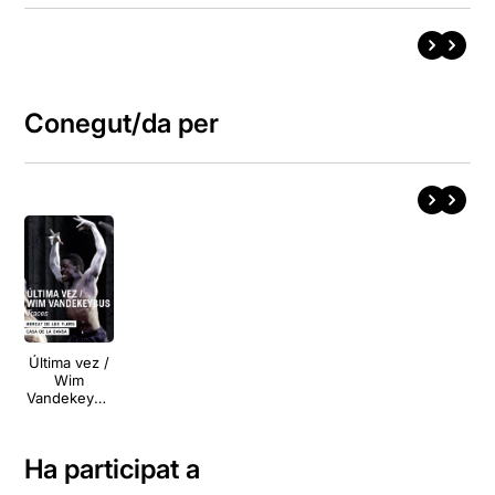
Conegut/da per
Última vez /
Wim
Vandekeybu
s: Traces
Ha participat a