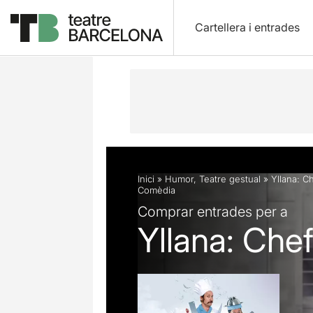
Cartellera i entrades
Descripció
Fitxa artística
Fotos i 
Inici
»
Humor
,
Teatre gestual
»
Yllana: C
Comèdia
Comprar entrades per a
Yllana: Che