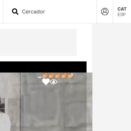
CAT
ESP