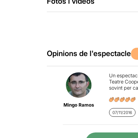
Fotos i vídeos
Opinions de l'espectacle
Un espectacl
Teatre Coope
sovint per ca
Mingo Ramos
07/11/2016