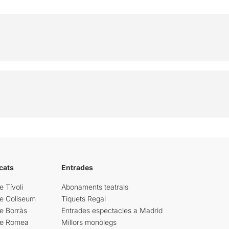
cats
Entrades
e Tívoli
Abonaments teatrals
re Coliseum
Tiquets Regal
e Borràs
Entrades espectacles a Madrid
re Romea
Millors monòlegs