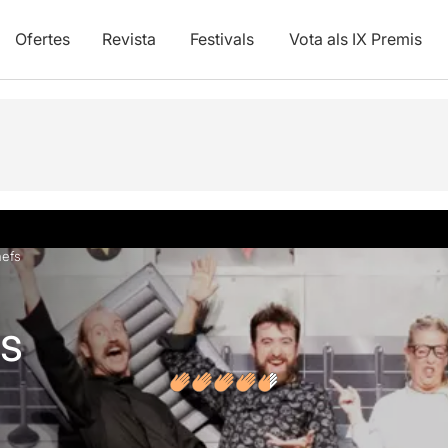
Ofertes
Revista
Festivals
Vota als IX Premis
vídeos
Opinions
hefs
fs