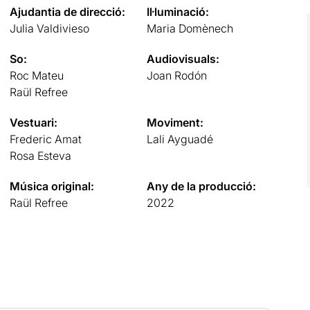
Ajudantia de direcció:
Il·luminació:
Julia Valdivieso
Maria Domènech
So:
Audiovisuals:
Roc Mateu
Joan Rodón
Raül Refree
Vestuari:
Moviment:
Frederic Amat
Lali Ayguadé
Rosa Esteva
Música original:
Any de la producció:
Raül Refree
2022