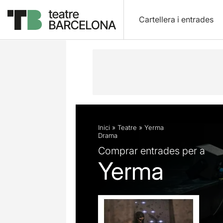
Cartellera i entrades
Descripció
Fitxa artística
Fotos i 
Inici
»
Teatre
»
Yerma
Drama
Comprar entrades per a
Yerma