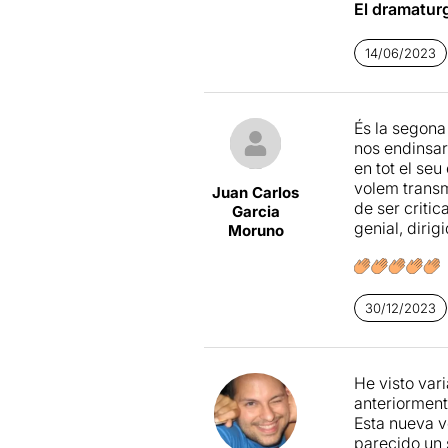
El dramatur
cop és la m
gran fulgor
seva peculiar
de ganas de 
14/06/2023
Molt ben ac
presentes y f
pagana un p
nueva puesta
És la segona 
Por otro lad
nos endinsar
consiguen su
en tot el seu
retorcido po
volem transm
Juan Carlos
de ser critic
Esta
Yerma
e
Garcia
genial, dirig
escenografía
Moruno
todo el elenc
de piel que r
30/12/2023
Visto en 13/
He visto var
anteriormente
Esta nueva v
parecido un 