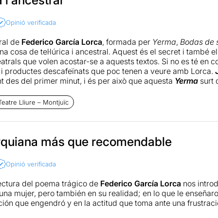
Opinió verificada
ural de
Federico García Lorca
, formada per
Yerma
,
Bodas de 
una cosa de tel·lúrica i ancestral. Aquest és el secret i també e
atrals que volen acostar-se a aquests textos. Si no es té en 
i productes descafeïnats que poc tenen a veure amb Lorca.
nt des del primer minut, i és per això que aquesta
Yerma
surt 
es. És una
Yerma
que beu de la tradició, però la transforma. 
rta impregnat en el seu ADN malgrat totes les llicències que 
Teatre Lliure – Montjuïc
 l’espectacle sona un corn, i després cants populars, uns es
 La música de
Raül Refree
–feta per a l’ocasió- ens situa de s
 i atàvic. A la vegada, l’acompanya una escenografia –obra d
rquiana más que recomendable
inculat al
Teatre Lliure
- que descansa sobre cendres i que uti
spais privats. És a dir, una bona manera de simbolitzar l’esteri
Opinió verificada
a, que justament acabarà de forma tràgica per la pressió socia
a haver creat Fabià Puigserver fa 30 o 40 anys... Però el més
ectura del poema trágico de
Federico García Lorca
nos introd
oducció que el Lliure fa d’una obra del poeta granadí. I ho fa
una mujer, pero también en su realidad; en lo que le enseñar
 cap a les bases dramàtiques que Pascual i companyia ja van c
ción que engendró y en la actitud que toma ante una frustraci
oducció de
Yerma
no funcionaria mai sense una actriu disposad