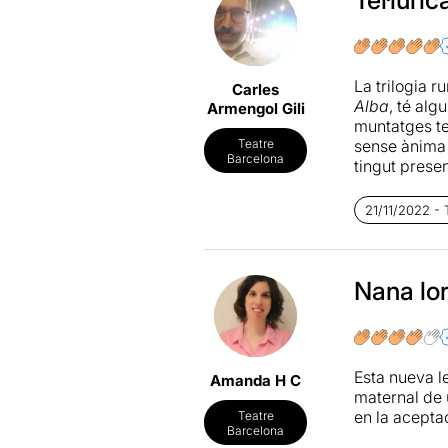
La trilogia r
Carles
Alba
, té alg
Armengol Gili
muntatges te
sense ànima 
Teatre
Barcelona
tingut prese
més primàri
perquè el po
21/11/2022 - 
Quan comença
percussió...
supersticiós
Nana lo
llargament v
separar els e
de la parell
que bé podri
Esta nueva l
Amanda H C
la primera pr
maternal de 
de la casa i
en la acepta
Teatre
Barcelona
Però una pr