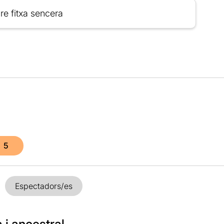
re fitxa sencera
5
Espectadors/es
a i ancestral