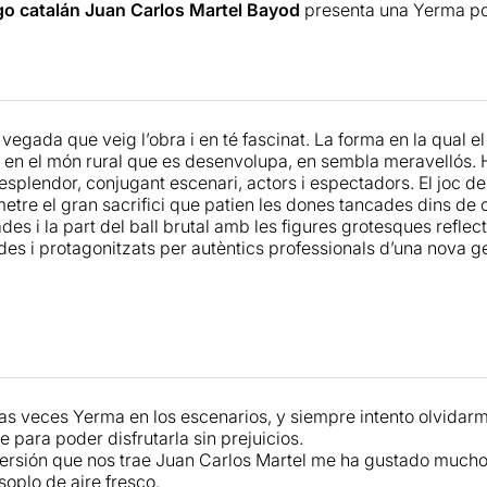
go catalán Juan Carlos Martel Bayod
presenta una Yerma po
adrilenya
Maria Hervás
la que s’exposa, i també la que en surt 
 por María Hervás
. Su propuesta es la de una protagonista lle
 forma d’abordar i de dir el text, però ningú li podrà negar la
libertad. Su conflicto es colectivo y llena de cordura la rea
ompanyada per un sempre encertat
Joan Amargós
i per una
I
uturas. Está clarísimo que el talento de Hervás está sobre las
ersonatge imprescindible.
 en escena a la que suma su trabajo le abastece de aplauso
vegada que veig l’obra i en té fascinat. La forma en la qual el 
o, toda la pieza está abrazada por unos cánticos corales que 
 en el món rural que es desenvolupa, en sembla meravellós. 
mirla en un ambiente rural y directo al corazón de un perso
 esplendor, conjugant escenari, actors i espectadors. El joc de
r no alcanzar su deseo, su gran deseo como vía de escape.
etre el gran sacrifici que patien les dones tancades dins de c
ades i la part del ball brutal amb les figures grotesques refl
s más que recomendable por muchas razones. Pero sobre tod
ides i protagonitzats per autèntics professionals d’una nova g
, que parece crear un universo íntimo para la protagonista
o que, con solo mirarse, ya apuesta a lo grande por reflejar l
efleja esta obra de arte.
01/2023 - Teatro María Guerrero (Centro Dramático Nacional)
ias veces Yerma en los escenarios, y siempre intento olvidarm
 para poder disfrutarla sin prejuicios.
ersión que nos trae Juan Carlos Martel me ha gustado much
soplo de aire fresco.