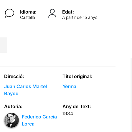
Idioma:
Edat:
Castellà
A partir de 15 anys
Direcció:
Títol original:
Juan Carlos Martel
Yerma
Bayod
Autoria:
Any del text:
1934
Federico García
Lorca