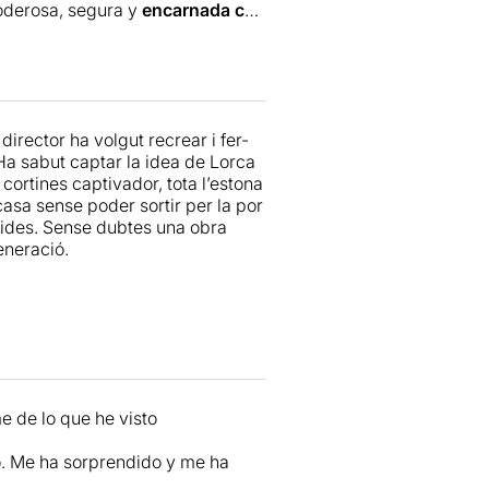
derosa, segura y
encarnada con
victoriosa. Se li podrà retreure la
na de dolor, de incertidumbre y
 seva força ni la seva entrega.
lidad de muchas mujeres pasadas,
sabel Rocatti
que fa de la vella
 tablas de un teatro, pues a cada
s bien merecidos.
director ha volgut recrear i fer-
armonizan la narración y
Ha sabut captar la idea de Lorca
naje atormentado y más que
 cortines captivador, tota l’estona
asa sense poder sortir per la por
ectides. Sense dubtes una obra
o, la destacaría por su
original
eneració.
,
y por un trabajo en equipo de
a cantidad de sentimientos a flor
e de lo que he visto
o. Me ha sorprendido y me ha