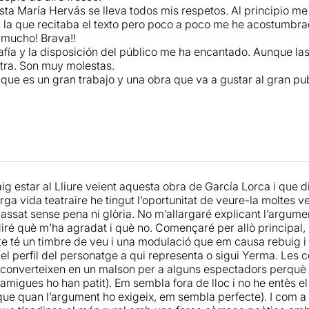
sta María Hervás se lleva todos mis respetos. Al principio 
 la que recitaba el texto pero poco a poco me he acostumbrad
mucho! Brava!!
fía y la disposición del público me ha encantado. Aunque las
tra. Son muy molestas.
 que es un gran trabajo y una obra que va a gustar al gran pub
g estar al Lliure veient aquesta obra de García Lorca i que di
arga vida teatraire he tingut l’oportunitat de veure-la moltes
assat sense pena ni glòria. No m’allargaré explicant l’argume
diré què m’ha agradat i què no. Començaré per allò principal, 
te té un timbre de veu i una modulació que em causa rebuig 
el perfil del personatge a qui representa o sigui Yerma. Les c
 converteixen en un malson per a alguns espectadors perquè 
amigues ho han patit). Em sembla fora de lloc i no he entès el
que quan l’argument ho exigeix, em sembla perfecte). I com a p