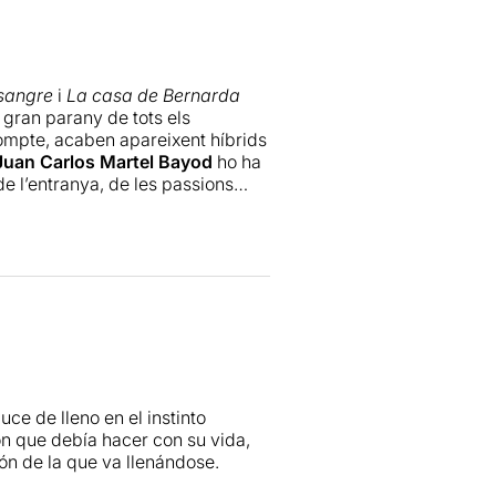
sangre
i
La casa de Bernarda
l gran parany de tots els
compte, acaben apareixent híbrids
Juan Carlos Martel Bayod
ho ha
de l’entranya, de les passions
Una
Yerma
que olora a Lorca,
s’hagin pogut prendre.
quellots i altres elements de
eguida en un ambient popular,
e
Frederic Amat
, un artista
litza unes gasses pintades per
litat i també l’exposició pública
l de l’entorn. Un espai escènic
 curiós del cas és que aquesta és
uce de lleno en el instinto
 amb gran respecte cap a l’esperit
on que debía hacer con su vida,
rear fa molts anys.
ón de la que va llenándose.
a a deixar-s’hi la pell. Aquest