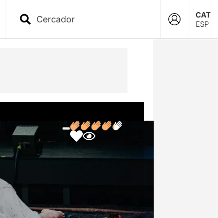
CAT
ESP