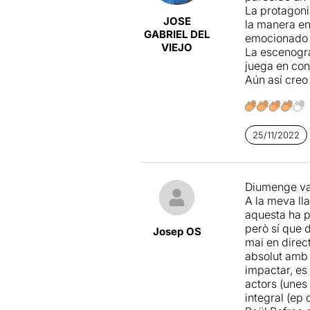
La protagoni
JOSE
la manera en
GABRIEL DEL
emocionado 
VIEJO
La escenogra
juega en con
Aún así creo
25/11/2022
Diumenge vai
A la meva ll
aquesta ha p
però sí que 
Josep OS
mai en direc
absolut amb 
impactar, es
actors (unes 
integral (ep 