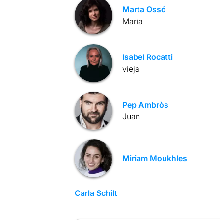
Marta Ossó
María
Isabel Rocatti
vieja
Pep Ambròs
Juan
Miriam Moukhles
Carla Schilt