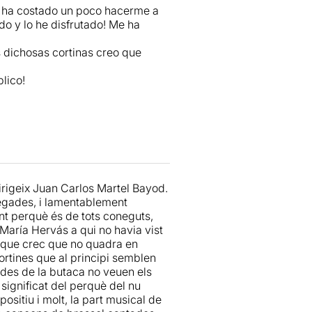
me ha costado un poco hacerme a
o y lo he disfrutado! Me ha
 dichosas cortinas creo que
lico!
rigeix ​​Juan Carlos Martel Bayod.
 vegades, i lamentablement
nt perquè és de tots coneguts,
María Hervás a qui no havia vist
i que crec que no quadra en
ortines que al principi semblen
des de la butaca no veuen els
 significat del perquè del nu
ositiu i molt, la part musical de