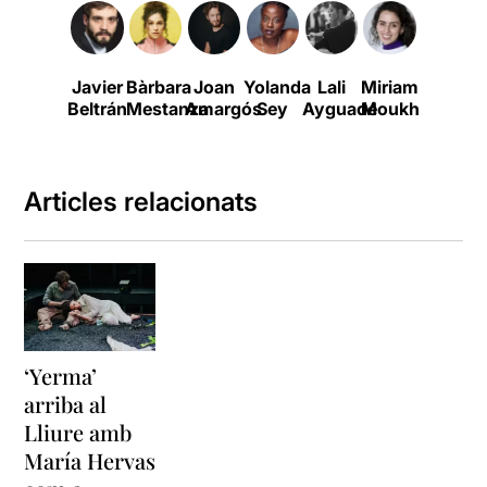
Javier
Bàrbara
Joan
Yolanda
Lali
Miriam
David
F
Beltrán
Mestanza
Amargós
Sey
Ayguadé
Moukhles
Menénd
Articles relacionats
‘Yerma’
arriba al
Lliure amb
María Hervas