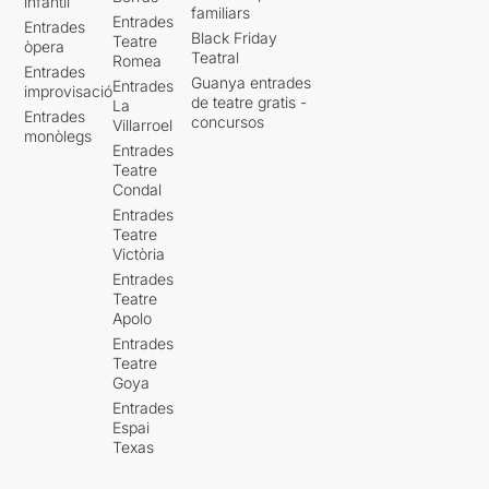
infantil
familiars
Entrades
Entrades
Black Friday
Teatre
òpera
Teatral
Romea
Entrades
Guanya entrades
Entrades
improvisació
de teatre gratis -
La
Entrades
concursos
Villarroel
monòlegs
Entrades
Teatre
Condal
Entrades
Teatre
Victòria
Entrades
Teatre
Apolo
Entrades
Teatre
Goya
Entrades
Espai
Texas