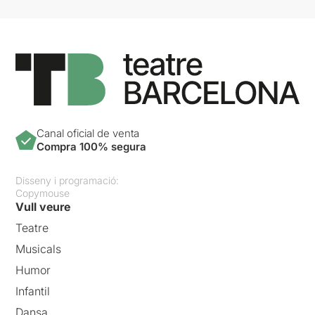
Canal oficial de venta
Compra 100% segura
Disseny i programació:
Copymouse
Vull veure
Teatre
Musicals
Humor
Infantil
Dansa