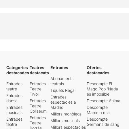
Categories
Teatres
Entrades
Ofertes
destacades
destacats
destacades
Abonaments
Entrades
Entrades
teatrals
Descompte El
teatre
Teatre
Mago Pop 'Nada
Tiquets Regal
Tívoli
es imposible'
Entrades
Entrades
dansa
Entrades
Descompte Ànima
espectacles a
Teatre
Entrades
Madrid
Descompte
Coliseum
musicals
Mamma mia
Millors monòlegs
Entrades
Entrades
Descompte
Millors musicals
Teatre
teatre
Germans de sang
Millors espectacles
Borràs