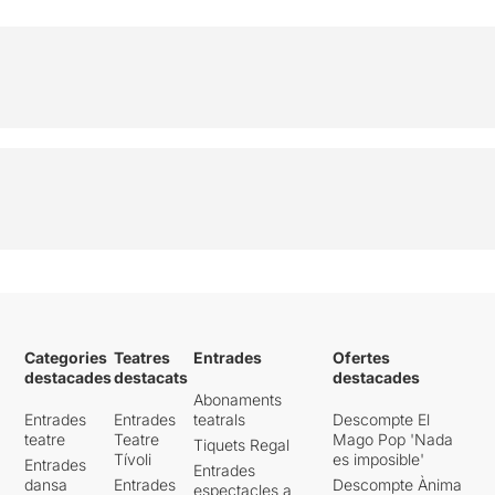
Categories
Teatres
Entrades
Ofertes
destacades
destacats
destacades
Abonaments
Entrades
Entrades
teatrals
Descompte El
teatre
Teatre
Mago Pop 'Nada
Tiquets Regal
Tívoli
es imposible'
Entrades
Entrades
dansa
Entrades
Descompte Ànima
espectacles a