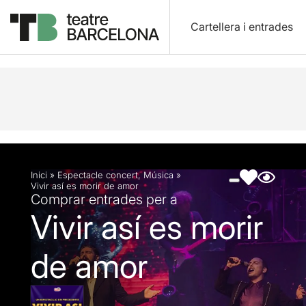
Cartellera i entrades
Descripció
Fitxa artística
Fotos i vídeos
Artic
Inici
»
Espectacle concert
,
Música
»
Vivir así es morir de amor
Comprar entrades per a
Vivir así es morir
de amor