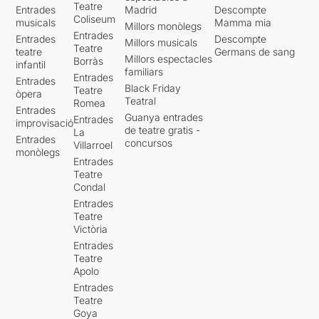
Teatre
Entrades
Madrid
Descompte
Coliseum
musicals
Mamma mia
Millors monòlegs
Entrades
Entrades
Descompte
Millors musicals
Teatre
teatre
Germans de sang
Millors espectacles
Borràs
infantil
familiars
Entrades
Entrades
Black Friday
Teatre
òpera
Teatral
Romea
Entrades
Guanya entrades
Entrades
improvisació
de teatre gratis -
La
Entrades
concursos
Villarroel
monòlegs
Entrades
Teatre
Condal
Entrades
Teatre
Victòria
Entrades
Teatre
Apolo
Entrades
Teatre
Goya