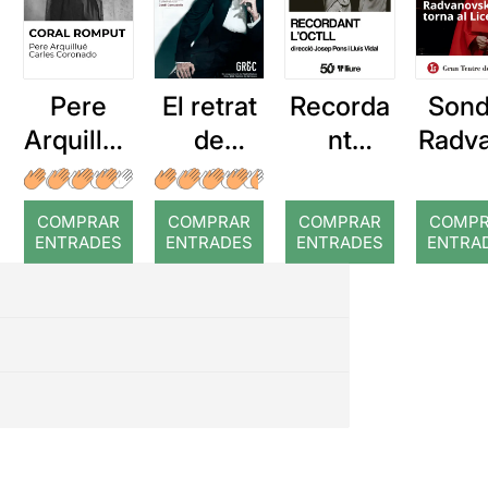
Pere
El retrat
Recorda
Sond
Arquillué
de
nt
Radv
: Coral
Dorian
l'OCTLL
vsk
romput
Gray
torna
COMPRAR
COMPRAR
COMPRAR
COMP
Lic
ENTRADES
ENTRADES
ENTRADES
ENTRA