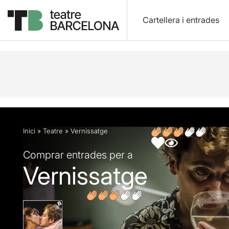
Cartellera i entrades
Descripció
Fitxa artística
Fotos i vídeos
Opin
Inici
»
Teatre
»
Vernissatge
Comprar entrades per a
Vernissatge