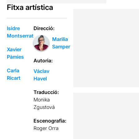
Fitxa artística
Isidre
Direcció:
Montserrat
Marilia
Samper
Xavier
Pàmies
Autoria:
Carla
Václav
Ricart
Havel
Traducció:
Monika
Zgustová
Escenografia:
Roger Orra