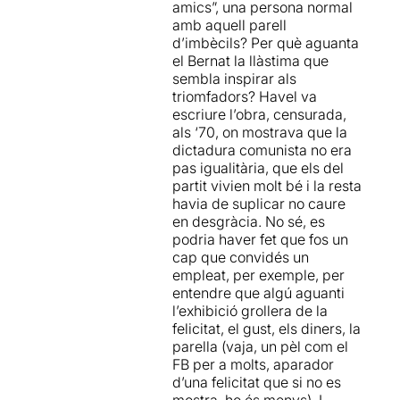
amics”, una persona normal
amb aquell parell
A nosaltres ens ha faltat
d’imbècils? Per què aguanta
alguna peça en el ritme que
el Bernat la llàstima que
ens ha deixat sincerament
sembla inspirar als
desencisats davant el
triomfadors? Havel va
resultat
. Malgrat que les
escriure l’obra, censurada,
interpretacions ens han
als ‘70, on mostrava que la
agradat en general,
l'obra
dictadura comunista no era
no ens ha interessat
pas igualitària, que els del
massa
, potser perquè el que
partit vivien molt bé i la resta
intenta mostrar al cap de 10
havia de suplicar no caure
minuts de començar ja està
en desgràcia. No sé, es
tot explicat....
el text és
podria haver fet que fos un
gairebé inexistent
i surts del
cap que convidés un
Teatre, pensant que potser
empleat, per exemple, per
no paga la pena sortir de
entendre que algú aguanti
casa per veure una proposta
l’exhibició grollera de la
que te una durada de 3/4
felicitat, el gust, els diners, la
d'hora.
parella (vaja, un pèl com el
FB per a molts, aparador
Si desitgeu llegir la crítica
d’una felicitat que si no es
sencera, només heu de
mostra, ho és menys). I