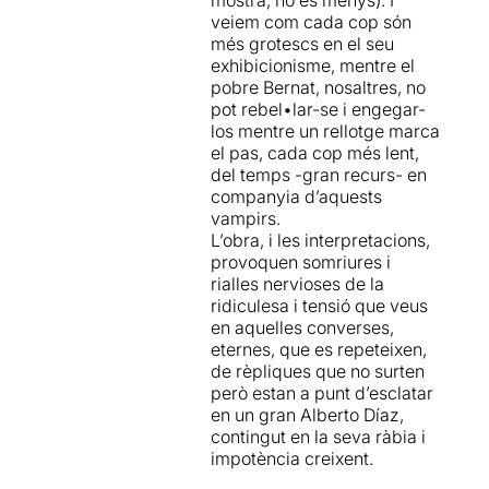
clicar
AQUÍ
veiem com cada cop són
més grotescs en el seu
exhibicionisme, mentre el
pobre Bernat, nosaltres, no
pot rebel•lar-se i engegar-
los mentre un rellotge marca
el pas, cada cop més lent,
del temps -gran recurs- en
companyia d’aquests
vampirs.
L’obra, i les interpretacions,
provoquen somriures i
rialles nervioses de la
ridiculesa i tensió que veus
en aquelles converses,
eternes, que es repeteixen,
de rèpliques que no surten
però estan a punt d’esclatar
en un gran Alberto Díaz,
contingut en la seva ràbia i
impotència creixent.