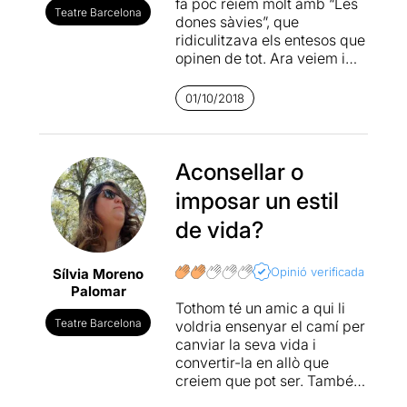
fa poc rèiem molt amb “Les
Teatre Barcelona
dones sàvies”, que
ridiculitzava els entesos que
opinen de tot. Ara veiem i
també riem, amb un pòsit
amarg, sobre aquells snobs
01/10/2018
que no només pontifiquen,
sinó que fan d’apòstols, si
cal per la força, perquè
altres es converteixin al seu
Aconsellar o
punt de vista, gust, estil… Els
imposar un estil
que si no reben l’aprovació
(likes?) del seu entorn, el
de vida?
convidat en aquest cas, no
gaudeixen del que
Opinió verificada
Sílvia Moreno
fan/tenen.
Palomar
Tothom té un amic a qui li
El text funciona molt bé, tots
Teatre Barcelona
voldria ensenyar el camí per
coneixem i patim els
canviar la seva vida i
personatges que aquí es
convertir-la en allò que
caricaturitzen. Tot i així,
creiem que pot ser. També
hagués agraït
tots tenim aquella parella
contextualitzar el text. Per