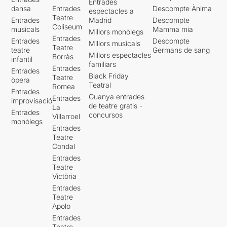
Entrades
dansa
Entrades
Descompte Ànima
espectacles a
Teatre
Entrades
Madrid
Descompte
Coliseum
musicals
Mamma mia
Millors monòlegs
Entrades
Entrades
Descompte
Millors musicals
Teatre
teatre
Germans de sang
Millors espectacles
Borràs
infantil
familiars
Entrades
Entrades
Black Friday
Teatre
òpera
Teatral
Romea
Entrades
Guanya entrades
Entrades
improvisació
de teatre gratis -
La
Entrades
concursos
Villarroel
monòlegs
Entrades
Teatre
Condal
Entrades
Teatre
Victòria
Entrades
Teatre
Apolo
Entrades
Teatre