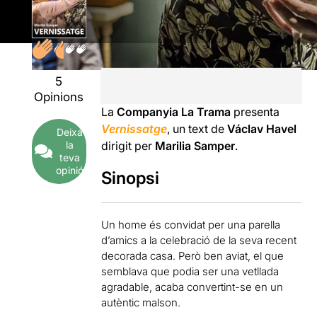
5
Opinions
La
Companyia La Trama
presenta
Vernissatge
, un text de
Václav Havel
Deixa
la
dirigit per
Marilia Samper
.
teva
opinió
Sinopsi
Un home és convidat per una parella
d’amics a la celebració de la seva recent
decorada casa. Però ben aviat, el que
semblava que podia ser una vetllada
agradable, acaba convertint-se en un
autèntic malson.