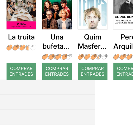
La truita
Una
Quim
Per
bufetada
Masferre
Arqui
a temps
r: Temps
: Cor
romp
COMPRAR
COMPRAR
COMPRAR
COMP
ENTRADES
ENTRADES
ENTRADES
ENTRA