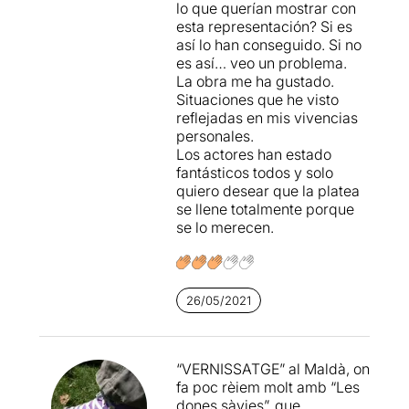
lo que querían mostrar con
defineixen els capitalistes.
esta representación? Si es
Volia demostrar que una
así lo han conseguido. Si no
dictadura comunista no era
es así… veo un problema.
tan igualitària com ho era en
La obra me ha gustado.
la teoria.
Situaciones que he visto
reflejadas en mis vivencias
Possiblement aquest fet, en
personales.
l'actualitat i vist des d'una
Los actores han estado
societat capitalista com la
fantásticos todos y solo
nostra, li treu l'interès inicial
quiero desear que la platea
que l'autor va voler imprimir
se llene totalmente porque
en el seu text.
se lo merecen.
Miki (
Xavier Pàmies
) i Vera
(
Carla Ricart
) formen una
parella benestant que rep la
visita d’un amic, en Bernat
26/05/2021
(
Alberto Díaz
), al qual li han
preparat un vernissatge.
Bernat arriba a casa dels
“VERNISSATGE” al Maldà, on
amics que el reben amb
fa poc rèiem molt amb “Les
moltes festes i abraçades,
dones sàvies”, que