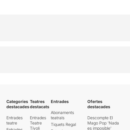
Categories
Teatres
Entrades
Ofertes
destacades
destacats
destacades
Abonaments
Entrades
Entrades
teatrals
Descompte El
teatre
Teatre
Mago Pop 'Nada
Tiquets Regal
Tívoli
es imposible'
Entrades