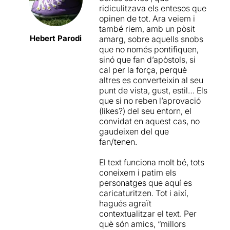
ell porta unes flors que
ridiculitzava els entesos que
l'amfitriona no sap bé on
opinen de tot. Ara veiem i
col·locar. Han redecorat el
també riem, amb un pòsit
pis en el qual viuen i volen la
Hebert Parodi
amarg, sobre aquells snobs
seva opinió. Busquen en
que no només pontifiquen,
l'amic l'aprovació i
sinó que fan d’apòstols, si
admiració pel resultat.
cal per la força, perquè
altres es converteixin al seu
Un text "sense gaire text"
punt de vista, gust, estil… Els
on hem d'anar descobrint
que si no reben l’aprovació
que s'amaga al darrere de
(likes?) del seu entorn, el
cada un dels personatges,
convidat en aquest cas, no
però que ens ha resultat poc
gaudeixen del que
clarificador. Hem sortit del
fan/tenen.
teatre sense entendre
l'actitud de l'amic
El text funciona molt bé, tots
(
excel·lent el treball
coneixem i patim els
d'Alberto Díaz
) que aguanta
personatges que aquí es
estoicament el que li diuen,
caricaturitzen. Tot i així,
els atacs a la seva forma de
hagués agraït
vida, a la seva feina, a la
contextualitzar el text. Per
seva relació de parella, a la
què són amics, “millors
seva no paternitat.