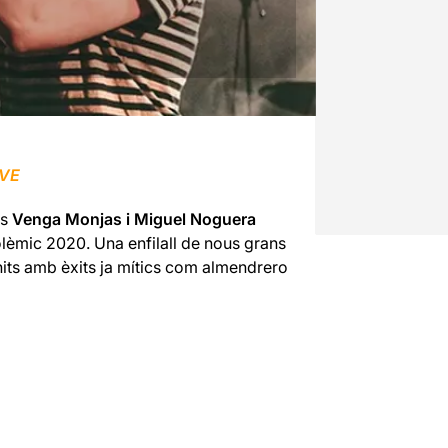
IV
E
ls
Venga Monjas i Miguel Noguera
lèmic 2020. Una enfilall de nous grans
its amb èxits ja mítics com almendrero