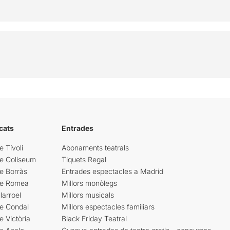
cats
Entrades
e Tívoli
Abonaments teatrals
re Coliseum
Tiquets Regal
e Borràs
Entrades espectacles a Madrid
re Romea
Millors monòlegs
larroel
Millors musicals
re Condal
Millors espectacles familiars
e Victòria
Black Friday Teatral