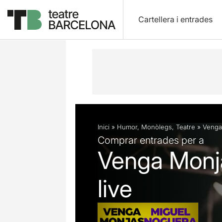
Cartellera i entrades
Descripció
Fitxa artística
Fotos i 
Inici
»
Humor
,
Monòlegs
,
Teatre
»
Venga 
Comprar entrades per a
Venga Monja
live