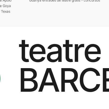
e Apolo
Guanya entrades de teatre gratis - concursos
re Goya
i Texas