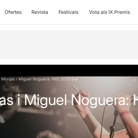
Ofertes
Revista
Festivals
Vota als IX Premis
vídeos
Monjas i Miguel Noguera: Hits 2020 live
s i Miguel Noguera: 