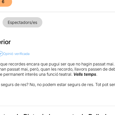
6
Espectadors/es
rior
Opinió verificada
 que recordes encara que pugui ser que no hagin passat mai.
han passat mai, però, quan les recordo, llavors passen de deb
 permanent interès una funció teatral.
Vells temps
.
segurs de res? No, no podem estar segurs de res. Tot pot ser q
difícil definir què va passar en qualsevol moment en un passat
a nit, una relació sexual, una pel•lícula... I naturalment fem
cció que es torna un rèdit real inqüestionable. Han passat les
resultat d’imaginar, un cop imaginem res concret, és que allò a
itat. Perquè imaginar és recrear el temps de forma intensa en 