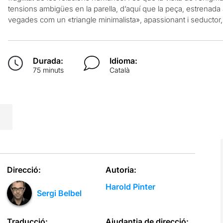
tensions ambigües en la parella, d’aquí que la peça, estrenada 
vegades com un «triangle minimalista», apassionant i seductor,
Durada:
Idioma:
75 minuts
Català
Direcció:
Autoria:
Harold Pinter
Sergi Belbel
Traducció:
Ajudantia de direcció: