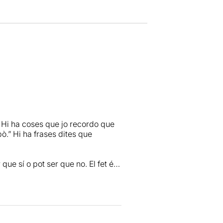
 Hi ha coses que jo recordo que
ò.” Hi ha frases dites que
ue sí o pot ser que no. El fet és
, un fet puntual, una trobada, una
 memòria, però la memòria acaba
 coses que diem en realitat?
parent es torna tan veritat com la
el present, de tal manera que les