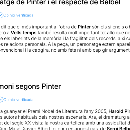
passat o no hagin passat, tornen vives davant dels nostres ull
atge de Pinter i el respecte de Belbel
 fantasia? I això és el que li passa a l’espectador, és el que 
 l’Anna visita, vint anys després, a l’enigmàtica Kate, amiga d
Opinió verificada
le Deeley.
Pinter
desencaixa la vida interior d’un parella xopan
ambigua. Tinta negra damunt l’esperit blanc burgès. I malgrat 
dit que el més important a l'obra de
Pinter
són els silencis o
encarcarat, l’esplèndida interpretació de
Míriam Alamany
(Ka
però a
Vells temps
també resulta molt important tot allò que no 
spectador al caire d’un fondeig íntim i penetrant.
e els laberints de la memòria i la fragilitat dels records, així
s relacions personals. A la peça, un personatge extern aparei
nvencional i la capgira, no amb fets ni amb cap gir argument
inofensius d'uns temps ja oblidats pels tres. Sens dubte, un 
inari d'aquest autor que, tal com van dir molt encertadament a
l precipici sota la irrellevància quotidiana i les forces que e
tancades".
 de
moni segons Pinter
Sergi Belbel
és molt respectuós amb l'univers de Pinter, i 
ta adaptar-se a les lleis d'un teatre que fins ara no havia trans
que tant un autor com l'altre admeten poques actualitzacions o
Opinió verificada
n una entrevista -a propòsit de
Vells temps
- que "aixecar una
 perjudicar els pròxims cinc minuts, igual que veure un glop d
a guanyar el Premi Nobel de Literatura l’any 2005,
Harold Pi
, i és per això que tot està llargament estudiat i mesurat: el m
s autors habituals dels nostres escenaris. Ara, el dramaturg 
da escena, la cadència dels tres actors, etc. En resum, una pe
 del segle XX visita la nostra cartellera amb una assiduïtat d
en d'anar a veure.
Xicu Masó, Xavier Albertí o, com en aquest cas, de
Sergi Belb