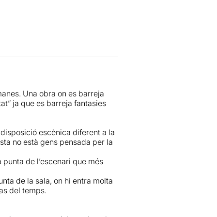
cils, divertits, poètics- sobre la
bles boles de neu que rodolen
interposi en el seu camí.
a infància al cap de 20 anys,
La posada en escena
Sergi Belbel
Un divertit i vehement
Carles
l personatge de
Míriam Alamany
,
ts en els seus rols fins al punt
umanes. Una obra on es barreja
uest text -40 anys enrere-
tat” ja que es barreja fantasies
teriorant-se? Quina forma pren
isposició escènica diferent a la
ett
, per a qualsevol espectador
sta no està gens pensada per la
a punta de l’escenari que més
unta de la sala, on hi entra molta
pas del temps.