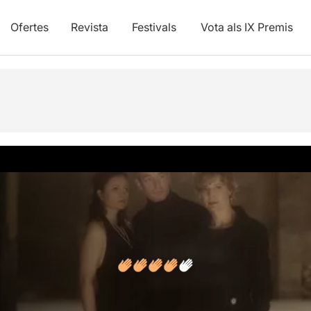
Ofertes
Revista
Festivals
Vota als IX Premis
s
Articles