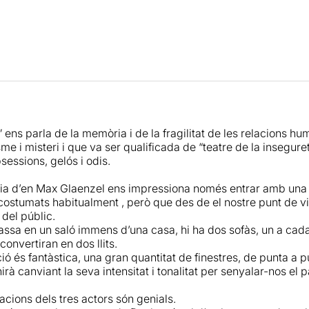
nificants que mai ho són. Flocs de neu que comencen caient -grà
a muntanya per transformant-se, al cap d’uns minuts, en temi
clara intenció de crear conflicte i arrossegar qualsevol que s’
és una obra que planteja el retrobament de dues amigues de l
ncia del marit d’una d’elles com a testimoni de l’encontre. 
acant, d’entre totes les decisions, l’elecció del repartiment. 
rceix de perfecte contrapunt al misteriós i estranyament bel
a conflictiva presència de
Sílvia Bel
, tots tres precisos i elegan
 ens parla de la memòria i de la fragilitat de les relacions h
de pocs minuts, l’espectador ja creu que Pinter va escriure aq
isme i misteri i que va ser qualificada de “teatre de la insegure
ls com a intèrprets.
sessions, gelós i odis.
dels records, després de 20 anys? Envelleixen també ells, de
ia d’en Max Glaenzel ens impressiona només entrar amb una d
 nostres neurones? Una mica de xafogor, servida a la
Sala Beck
ostumats habitualment , però que des de el nostre punt de vi
 segones, terceres i quartes intencions.
 del públic.
passa en un saló immens d’una casa, hi ha dos sofàs, un a cad
onvertiran en dos llits.
ió és fantàstica, una gran quantitat de finestres, de punta a p
nirà canviant la seva intensitat i tonalitat per senyalar-nos el 
acions dels tres actors són genials.