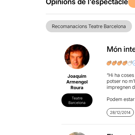
Opinions de l'espectacle
Recomanacions Teatre Barcelona
Món inte
“Hi ha coses
Joaquim
potser no m’
Armengol
impregnen de
Roura
Teatre
Podem estar 
Barcelona
que és molt 
conversa, un
28/12/2014
essent una fi
L’efecte, el 
mateixa real