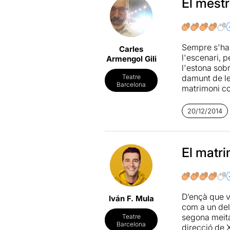
coses, hagin 
El mestr
veritat de la
temps
, quan
l’imprevisib
amenaçant i 
Sempre s'ha 
Carles
esteticisme 
l'escenari, 
Armengol Gili
fan estar l’e
l'estona sobr
damunt de le
Teatre
Barcelona
matrimoni co
aparentment 
cap a l'imag
20/12/2014
"descobreix e
habitacions 
El muntatge
El matri
Beckett
inten
vencedor, ja 
autor deia e
equivocat pot
D’ençà que v
Iván F. Mula
Belbel ho sap
com a un del
tempos
de ca
segona meitat
Teatre
teatre hauri
Barcelona
direcció de 