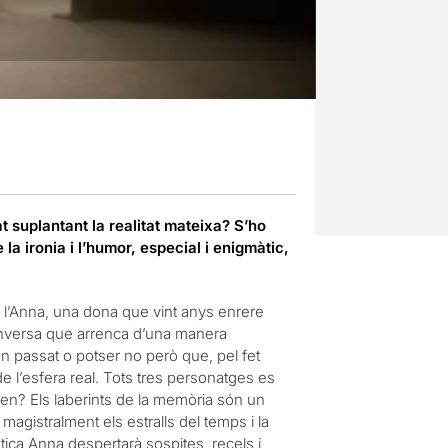
 suplantant la realitat mateixa? S’ho
a ironia i l’humor, especial i enigmàtic,
de l’Anna, una dona que vint anys enrere
conversa que arrenca d’una manera
n passat o potser no però que, pel fet
de l’esfera real. Tots tres personatges es
xen? Els laberints de la memòria són un
agistralment els estralls del temps i la
àtica Anna despertarà sospites, recels i