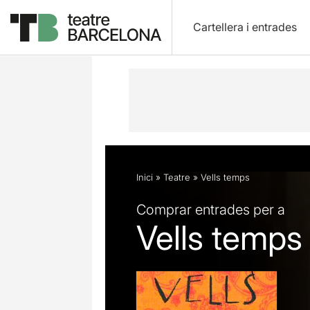
Cartellera i entrades
Descripció
Fitxa artística
Opinion
Inici
»
Teatre
»
Vells temps
Comprar entrades per a
Vells temps