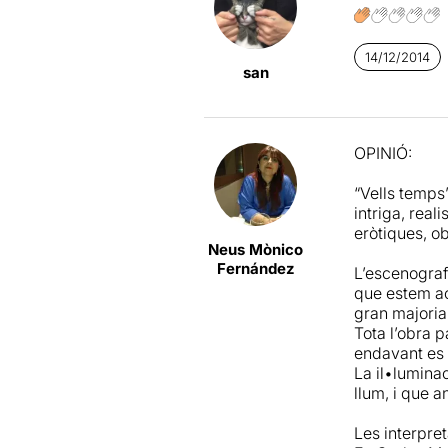
priori, insig
vessant de l
avall amb la 
14/12/2014
san
Vells temps
amb la presè
és bona, dest
OPINIÓ:
Martínez
exe
així com a l
“Vells temps”
que, al cap 
intriga, real
pensant en el
eròtiques, ob
Neus Mònico
Què en fem, 
Fernández
L’escenograf
l’òxid a les
que estem ac
amant de les
gran majoria
Tota l’obra 
endavant es c
La il•luminac
llum, i que a
Les interpret