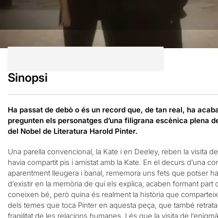
Sinopsi
Ha passat de debò o és un record que, de tan real, ha acabat
pregunten els personatges d’una filigrana escènica plena de l
del Nobel de Literatura Harold Pinter.
Una parella convencional, la Kate i en Deeley, reben la visita 
havia compartit pis i amistat amb la Kate. En el decurs d’una 
aparentment lleugera i banal, rememora uns fets que potser ha
d’existir en la memòria de qui els explica, acaben formant part 
coneixen bé, però quina és realment la història que compartei
dels temes que toca Pinter en aquesta peça, que també retrata m
fragilitat de les relacions humanes. I és que la visita de l’enigm