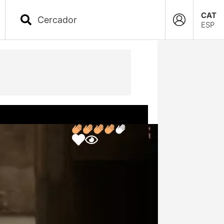
CAT
ESP