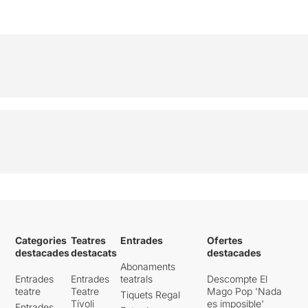
Categories
Teatres
Entrades
Ofertes
destacades
destacats
destacades
Abonaments
Entrades
Entrades
teatrals
Descompte El
teatre
Teatre
Mago Pop 'Nada
Tiquets Regal
Tívoli
es imposible'
Entrades