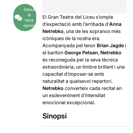
Deixa
la
El Gran Teatre del Liceu s’omple
teva
d’expectació amb l’arribada d’
Anna
opinió
Netrebko
, una de les sopranos més
icòniques de la nostra era.
Acompanyada pel tenor
Brian Jagde
i
el baríton
George Petean
,
Netrebko
és reconeguda per la seva tècnica
extraordinària, un timbre brillant i una
capacitat d’imposar-se amb
naturalitat a qualsevol repertori.
Netrebko
converteix cada recital en
un esdeveniment d’intensitat
emocional excepcional.
Sinopsi