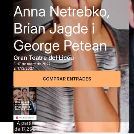
Anna Netrebko,
Brian Jagde i
George Petean
Gran Teatre del Liceu
El 17 de març de 2027
El 17/3/2027
COMPRAR ENTRADES
A partir
de
17,25€