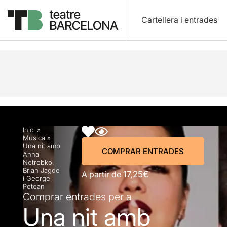
Cartellera i entrades
Descripció
Horaris
Fitxa artística
Info pràctic
Inici
»
Música
»
Una nit amb
COMPRAR ENTRADES
Anna
Netrebko,
Brian Jagde
A partir de
17,25€
i George
Petean
Comprar entrades per a
Una nit amb