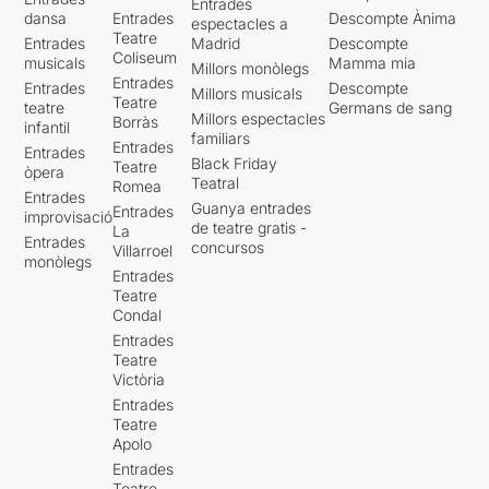
Entrades
dansa
Entrades
Descompte Ànima
espectacles a
Teatre
Entrades
Madrid
Descompte
Coliseum
musicals
Mamma mia
Millors monòlegs
Entrades
Entrades
Descompte
Millors musicals
Teatre
teatre
Germans de sang
Millors espectacles
Borràs
infantil
familiars
Entrades
Entrades
Black Friday
Teatre
òpera
Teatral
Romea
Entrades
Guanya entrades
Entrades
improvisació
de teatre gratis -
La
Entrades
concursos
Villarroel
monòlegs
Entrades
Teatre
Condal
Entrades
Teatre
Victòria
Entrades
Teatre
Apolo
Entrades
Teatre