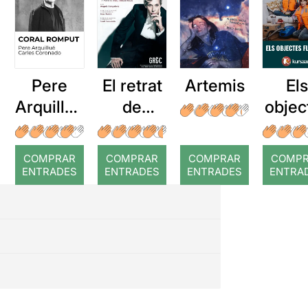
Pere
El retrat
Artemis
El
Arquillué
de
objec
: Coral
Dorian
flota
romput
Gray
(desp
COMPRAR
COMPRAR
COMPRAR
COMP
de 
ENTRADES
ENTRADES
ENTRADES
ENTRA
temp
a)