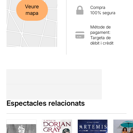
Veure
Compra
mapa
100% segura
Métode de
pagament:
Targeta de
dèbit i crèdit
Espectacles relacionats