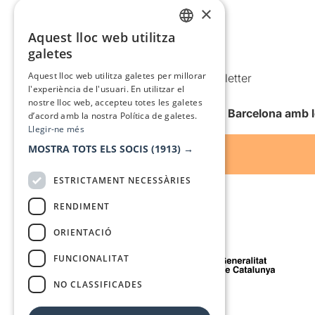
×
Política de privacitat
Aquest lloc web utilitza
Política de cookies
CATALAN
galetes
Condicions d’ús
SPANISH
Aquest lloc web utilitza galetes per millorar
Comunicacions comercials i Newsletter
l'experiència de l'usuari. En utilitzar el
Anuncia’t
nostre lloc web, accepteu totes les galetes
Vull rebre la newsletter de Teatre Barcelona amb 
d’acord amb la nostra Política de galetes.
Llegir-ne més
MOSTRA TOTS ELS SOCIS
(1913) →
ESTRICTAMENT NECESSÀRIES
RENDIMENT
ORIENTACIÓ
Amb el suport de
FUNCIONALITAT
NO CLASSIFICADES
Mitjà de comunicació associat a