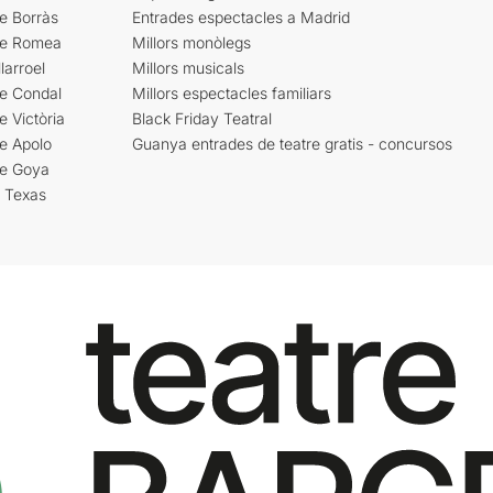
e Borràs
Entrades espectacles a Madrid
re Romea
Millors monòlegs
larroel
Millors musicals
re Condal
Millors espectacles familiars
e Victòria
Black Friday Teatral
e Apolo
Guanya entrades de teatre gratis - concursos
re Goya
i Texas