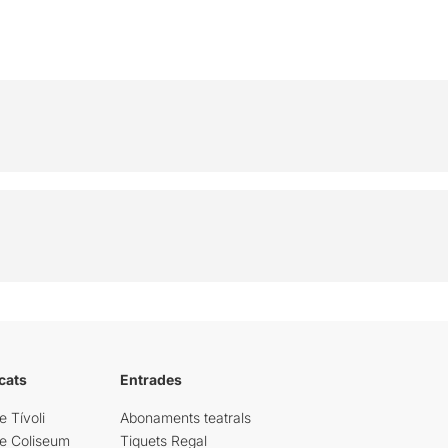
cats
Entrades
e Tívoli
Abonaments teatrals
re Coliseum
Tiquets Regal