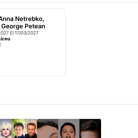
 Anna Netrebko,
i George Petean
2027
El 17/03/2027
Liceu
€