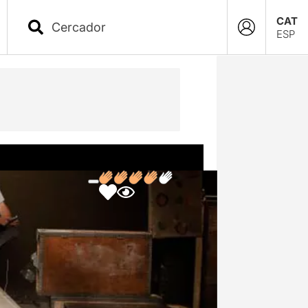
CAT
ESP