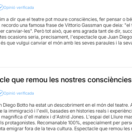
 el que s’havia perdut pel camí, fent que t’emportis a casa aq
Opinió verificada
ue podríem haver dit nosaltres mateixos.
m a dir que el teatre pot moure consciències, fer pensar o bé
ot recordo una famosa frase de Vittorio Gassman que deia: "el t
er canviar-les". Però tot això, que ens agrada tant de dir, su
es ocasions seria, precisament, l'espectacle que Juan Diego 
 és que vulgui canviar el món amb les seves paraules i la sev
ns fa sortir de la sala amb el cor encongit i les idees una mic
n descobriment d'"Un trozo invisible de este mundo" és el mat
 talent, que li he vist en pel·lícules fantàstiques i també co
ieras", però mai havia tingut constància de que estava davan
ils monòlegs amb una professionalitat i una prestància que nom
cle que remou les nostres consciències
nòleg de l'obra el defensa -també amb molta competència i un 
. Tot plegat dirigit per un altre actor de cinema, Sergio Peri
Opinió verificada
irecció teatral amb diversos i notables èxits. En aquest cas se 
útils amb les maletes -part imprescindible de l'escenografia-
n Diego Botto ha estat un descobriment en el món del teatre. 
ció de l'espai, tot i que no se li pot negar que part del mèrit
 la immigració i l'exili, basades en histories reals i experiènc
 magnifica d'ell mateix i d'Astrid Jones. L'espai del Lliure mas
als protagonistes. Recomanable 100%, especialment per pers
ta emigrar fora de la teva cultura. Espectacle que remou les