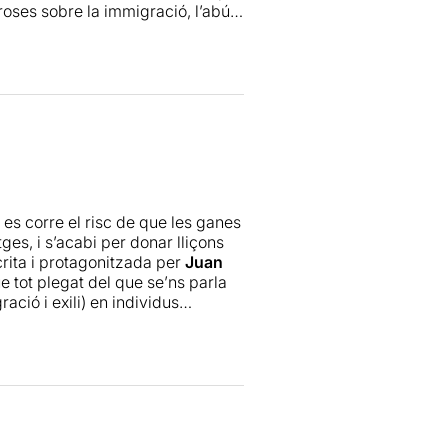
oroses sobre la immigració, l’abús
ls ulls, que t’atrapa i de qui ja no
t una escenografia simple i
 es corre el risc de que les ganes
es, i s’acabi per donar lliçons
crita i protagonitzada per
Juan
e tot plegat del que se’ns parla
ració i exili) en individus
a seva densitat, resultin propers,
rit descansa sobre el talent
ima actriu que interpreta el
que poc a poc s’està fent un nom
en quant al treball del text (per
nuts de representació no aguanten
ant en tots els sentit i fa