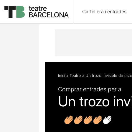
Cartellera i entrades
Descripció
Fitxa artística
Fotos i 
Inici
»
Teatre
»
Un trozo invisible de es
Comprar entrades per a
Un trozo in