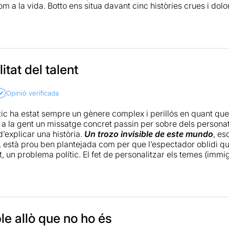
om a la vida. Botto ens situa davant cinc històries crues i dol
njustícia o la nostàlgia.
impactant l’esforç interpretatiu d’un Botto que et mira directe a
par i l’encert del director, Sergio Peris-Mencheta que ha crea
erò simbòlicament molt efectiva.
litat del talent
r desgràcia, encara massa necessària.
Opinió verificada
ític ha estat sempre un gènere complex i perillós en quant que
 a la gent un missatge concret passin per sobre dels personatg
’explicar una història.
Un trozo invisible de este mundo
, es
, està prou ben plantejada com per que l’espectador oblidi qu
at, un problema polític. El fet de personalitzar els temes (immig
l’eina que aconsegueix que els cinc monòlegs de l’obra, tot i l
 divertits, o crus i aterridors segons correspongui. Tot el mè
u, bàsicament, de Botto però també d'
Astrid Jones
, la bellíss
ral de l’obra. La direcció de
Sergio Peris-Mencheta
, actor 
com a director, és escenogràficament correcte però impecable 
tment escrit). No obstant, el ritme no és perfecte i els 100 mi
ble allò que no ho és
 l’espectacle sencer. Afortunadament, la darrera escena és brill