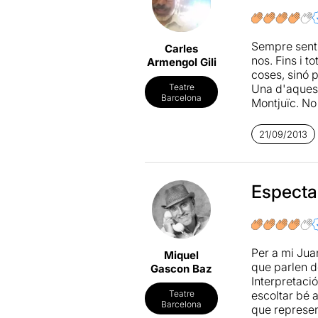
remuntar tot
que sembla q
Sempre senti
Carles
nos. Fins i t
Armengol Gili
coses, sinó p
Una d'aquest
Teatre
Barcelona
Montjuïc. No
però sí que e
21/09/2013
Un altre gra
negat mai el
lo que tú qu
quatre difíc
Especta
El cinquè mo
Astrid Jones
passat a la d
moviments in
Per a mi Jua
Miquel
a la utilitza
que parlen de
Gascon Baz
seu.
Interpretació
escoltar bé 
Teatre
Barcelona
que represen