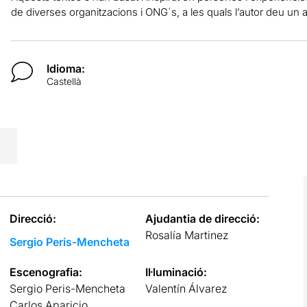
de diverses organitzacions i ONG´s, a les quals l’autor deu un
Idioma:
Castellà
Direcció:
Ajudantia de direcció:
Rosalía Martinez
Sergio Peris-Mencheta
Escenografia:
Il·luminació:
Sergio Peris-Mencheta
Valentín Álvarez
Carlos Aparicio