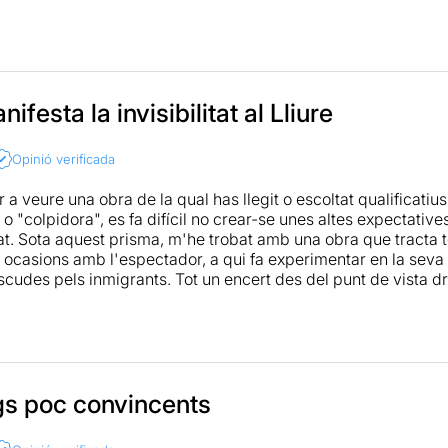
ifesta la invisibilitat al Lliure
Opinió verificada
a veure una obra de la qual has llegit o escoltat qualificatiu
 o "colpidora", es fa difícil no crear-se unes altes expectati
nat. Sota aquest prisma, m'he trobat amb una obra que tracta
n ocasions amb l'espectador, a qui fa experimentar en la seva 
iscudes pels inmigrants. Tot un encert des del punt de vista
l'espectador en diversos moments. Malgrat això, aquests con
-me amb una bona obra, no sapigués veure les proeses i l'excés
r. Aquest fet s'evidencia al veure tota la platea dreta aplaud
més que un gest espontani sembla un condicionament temàtic i 
grada abans de començar. Amb això no vull treure mèrit a la p
 encertada i ben treballada, però potser per mi no té la gran
s poc convincents
s vol fer veure. No obstant, s'agraeix l'estructura en cinc m
'obra i el contingut d'aquestos, que a més es presentat d'una f