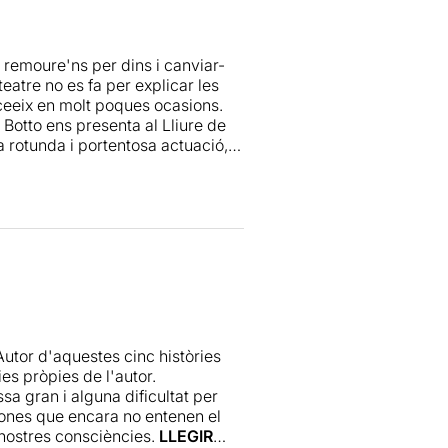
uests cinc testimonis tan propers
 remoure'ns per dins i canviar-
eatre no es fa per explicar les
cceeix en molt poques ocasions.
Botto ens presenta al Lliure de
a rotunda i portentosa actuació,
a trasbalsades.
eix Botto com a actor. No li he
mpromeses com "Martin H" o "Todo
t d'un actor capaç d'aguantar
és atribuïm als grans intèrprets.
alt grau d'emotivitat- l'actriu
s-Mencheta, que últimament s'ha
li pot criticar un excés de
 i certa manca d'idees pel que fa
Autor d'aquestes cinc històries
 d'aquest bon espectacle també es
ies pròpies de l'autor.
sa gran i alguna dificultat per
ones que encara no entenen el
 nostres consciències.
LLEGIR