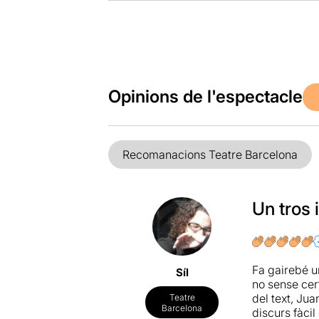
Opinions de l'espectacle
Recomanacions Teatre Barcelona
Un tros
Fa gairebé u
Síl
no sense cer
del text, Jua
Teatre
Barcelona
discurs fàcil