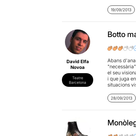
MÉS
19/09/2013
Botto man
Abans d'anar 
David Elfa
"necessària"
Novoa
el seu visio
i que juga e
Teatre
Barcelona
situacions v
emocionar a 
tot i trobar
28/09/2013
sabut aprecia
l'obra, que 
la qual ja a
sembla força
Monòleg
principi se'n
el ritme de l