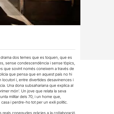
i drama dos temes que es toquen, que es
ismes, sense condescendència i sense tòpics,
es que sovint només coneixem a través de
policia que pensa que en aquest país no hi
locutori i, entre divertides desavinences i
ància. Una dona subsahariana que explica al
‘primer món’. Un jove que relata la seva
Junta militar dels 70, i un home que,
asa i perdre-ho tot per un exili polític.
s reals conegudes gràcies a la col·laboració