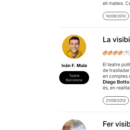
ell mateix. C
de poder, la i
10/09/2013
Destacaria l’
en pots esca
despullada p
La visibi
Una obra, pe
El teatre pol
Iván F. Mula
de traslladar
en comptes d
Teatre
Barcelona
Diego Botto
és, en realit
concrets són 
emocionants i
21/09/2013
interpretati
monòleg cent
respectable 
cert, brillan
Fer visi
d’igual forma