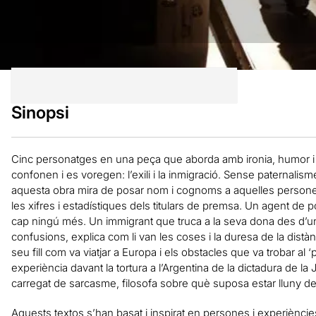
Sinopsi
Cinc personatges en una peça que aborda amb ironia, humor 
confonen i es voregen: l’exili i la inmigració. Sense paternal
aquesta obra mira de posar nom i cognoms a aquelles person
les xifres i estadístiques dels titulars de premsa. Un agent de 
cap ningú més. Un immigrant que truca a la seva dona des d’un 
confusions, explica com li van les coses i la duresa de la dist
seu fill com va viatjar a Europa i els obstacles que va trobar al 
experiència davant la tortura a l’Argentina de la dictadura de la 
carregat de sarcasme, filosofa sobre què suposa estar lluny de c
Aquests textos s’han basat i inspirat en persones i experièncie