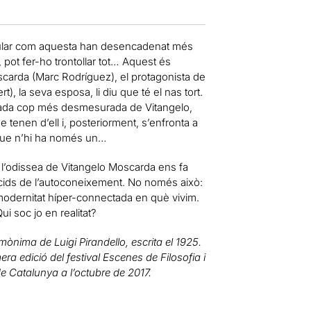
rmular com aquesta han desencadenat més
a, pot fer-ho trontollar tot… Aquest és
carda (Marc Rodríguez), el protagonista de
), la seva esposa, li diu que té el nas tort.
cada cop més desmesurada de Vitangelo,
enen d’ell i, posteriorment, s’enfronta a
s que n’hi ha només un…
u l’odissea de Vitangelo Moscarda ens fa
úcids de l’autoconeixement. No només això:
odernitat híper-connectada en què vivim.
ui soc jo en realitat?
om
ònima de Luigi Pirandello, escrita el 1925.
era edici
ó del festival Escenes de Filosofia i
 de Catalunya a l
’octubre de 2017.