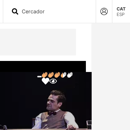
CAT
ESP