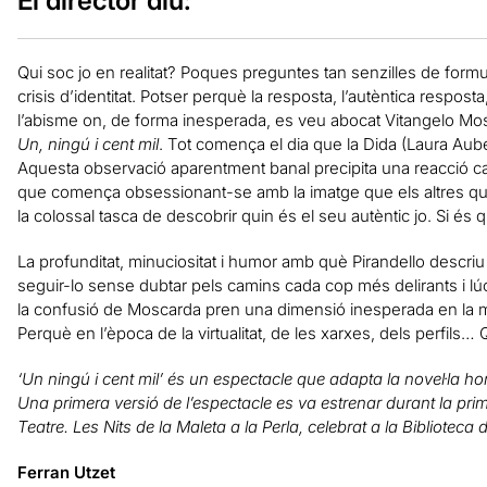
El director diu:
Qui soc jo en realitat? Poques preguntes tan senzilles de fo
crisis d’identitat. Potser perquè la resposta, l’autèntica respost
l’abisme on, de forma inesperada, es veu abocat Vitangelo Mos
Un, ning
ú i cent mil
. Tot comença el dia que la Dida (Laura Aubert
Aquesta observació aparentment banal precipita una reacció 
que comença obsessionant-se amb la imatge que els altres que t
la colossal tasca de descobrir quin és el seu autèntic jo. Si é
La profunditat, minuciositat i humor amb què Pirandello descri
seguir-lo sense dubtar pels camins cada cop més delirants i l
la confusió de Moscarda pren una dimensió inesperada en la m
Perquè en l’època de la virtualitat, de les xarxes, dels perfils… Q
‘Un ning
ú i cent mil’
és un espectacle que adapta la novel
·la h
Una primera versi
ó de l
’espectacle es va estrenar durant la prim
Teatre. Les Nits de la Maleta a la Perla, celebrat a la Biblioteca
Ferran Utzet