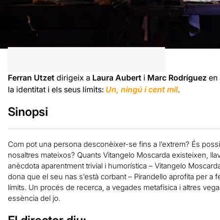
Ferran Utzet
dirigeix a
Laura Aubert
i
Marc Rodríguez
en 
la identitat i els seus límits:
Un, ningú i cent mil
.
Sinopsi
Com pot una persona desconèixer-se fins a l’extrem? És possib
nosaltres mateixos? Quants Vitangelo Moscarda existeixen, llav
anècdota aparentment trivial i humorística – Vitangelo Moscarda
dona que el seu nas s’està corbant – Pirandello aprofita per a fer
límits. Un procés de recerca, a vegades metafísica i altres vegad
essència del jo.