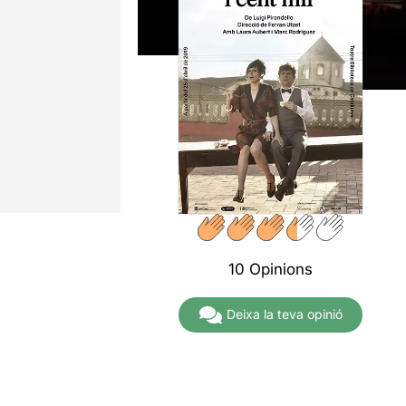
10 Opinions
Deixa la teva opinió