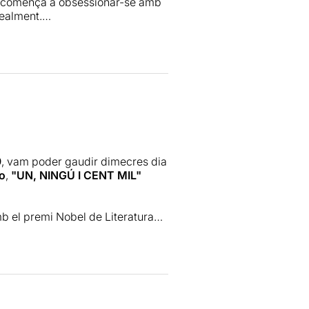
ent comença a obsessionar-se amb
realment.
 fent
reflexionar a l’espectador
sa, convertint-se en un
tem, no sabrem mai si la podrem
emendament efectiva
. Cada peça,
r en cada intervenció
. La
9
, vam poder gaudir dimecres dia
a ocasió afecta a l’entesa de les
lo
,
"UN, NINGÚ I CENT MIL"
ialment sublim
en el(s) seus(s)
verteix en l’únic centre
b el premi Nobel de Literatura
ropa d’entreguerres.
stumats aquesta companyia, però la
questa meravella
. La reflexió
 versa sobre la identitat i els
ts iguals
, d’una
manera molt
e, Les nits de la Maleta
a la
ent del text amb els mateixos
m és la nostra vida
.