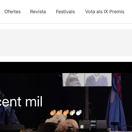
Ofertes
Revista
Festivals
Vota als IX Premis
vídeos
Opinions
cent mil