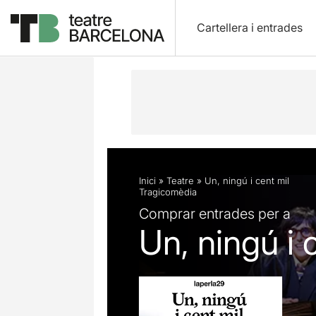
Cartellera i entrades
Descripció
Fitxa artística
Fotos i 
Inici
»
Teatre
»
Un, ningú i cent mil
Tragicomèdia
Comprar entrades per a
Un, ningú i 