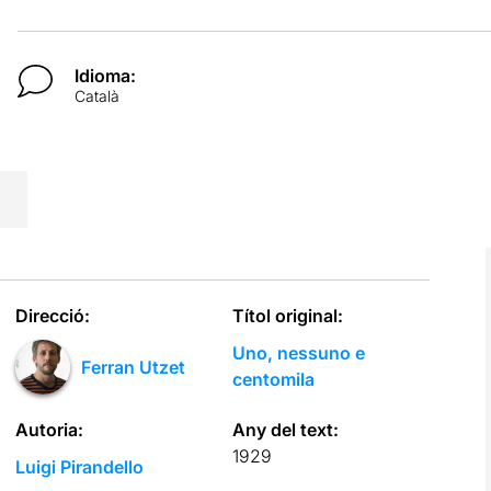
Idioma:
Català
Direcció:
Títol original:
Uno, nessuno e
Ferran Utzet
centomila
Autoria:
Any del text:
1929
Luigi Pirandello