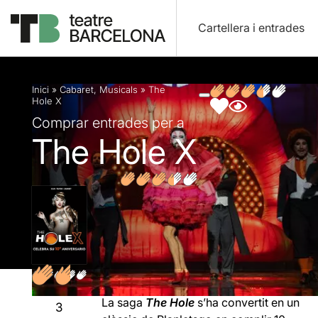
Cartellera i entrades
Descripció
Fitxa artística
Fotos i vídeos
Opin
Inici
»
Cabaret
,
Musicals
»
The
Hole X
Comprar entrades per a
The Hole X
La saga
The Hole
s’ha convertit en un
3