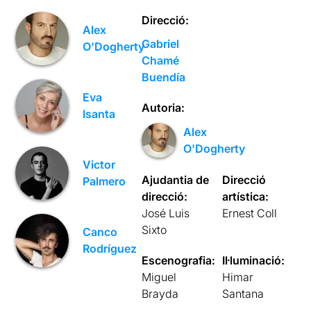
Direcció:
Alex
Gabriel
O'Dogherty
Chamé
Buendía
Eva
Autoria:
Isanta
Alex
O'Dogherty
Victor
Ajudantia de
Direcció
Palmero
direcció:
artística:
José Luis
Ernest Coll
Sixto
Canco
Rodríguez
Escenografia:
Il·luminació:
Miguel
Himar
Brayda
Santana