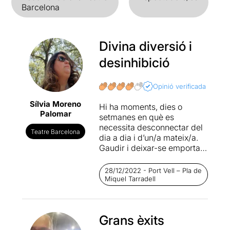
Barcelona
Divina diversió i
desinhibició
Opinió verificada
Sílvia Moreno
Hi ha moments, dies o
Palomar
setmanes en què es
necessita desconnectar del
Teatre Barcelona
dia a dia i d’un/a mateix/a.
Gaudir i deixar-se emportar.
I aquest espectacle ens
convida a tot això i... a més.
28/12/2022 - Port Vell – Pla de
Divina diversió i
Miquel Tarradell
desinhibició.
Amb
números increïbles
Grans èxits
que deixen amb la boca
oberta tot l'espectacle
,