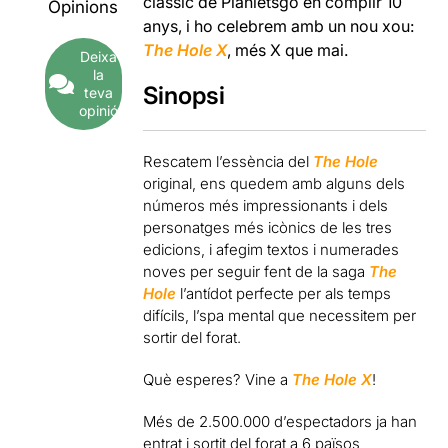
clàssic de Planletsgo en complir 10
Opinions
anys, i ho celebrem amb un nou xou:
The Hole X
, més X que mai.
Deixa
la
Sinopsi
teva
opinió
Rescatem l’essència del
The Hole
original, ens quedem amb alguns dels
números més impressionants i dels
personatges més icònics de les tres
edicions, i afegim textos i numerades
noves per seguir fent de la saga
The
Hole
l’antídot perfecte per als temps
difícils, l’spa mental que necessitem per
sortir del forat.
Què esperes? Vine a
The Hole X
!
Més de 2.500.000 d’espectadors ja han
entrat i sortit del forat a 6 països