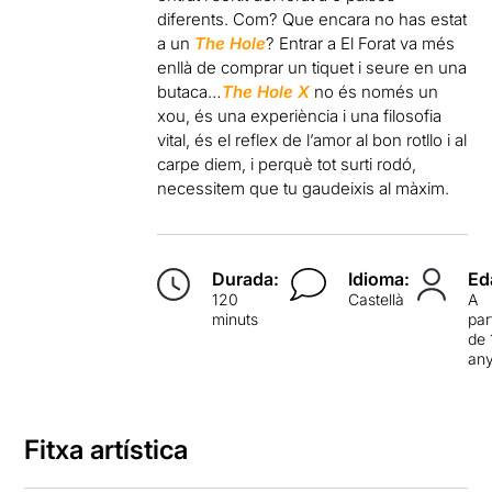
diferents. Com? Que encara no has estat
a un
The Hole
? Entrar a El Forat va més
enllà de comprar un tiquet i seure en una
butaca…
The Hole X
no és només un
xou, és una experiència i una filosofia
vital, és el reflex de l’amor al bon rotllo i al
carpe diem, i perquè tot surti rodó,
necessitem que tu gaudeixis al màxim.
Durada:
Idioma:
Ed
120
Castellà
A
minuts
par
de 
an
Fitxa artística