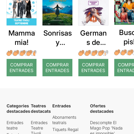
Bus
Mamma
Sonrisas
German
pis
mia!
y
s de
lágrimas
sang
COMPRAR
COMPRAR
COMPRAR
COMP
ENTRADES
ENTRADES
ENTRADES
ENTRA
Categories
Teatres
Entrades
Ofertes
destacades
destacats
destacades
Abonaments
Entrades
Entrades
teatrals
Descompte El
teatre
Teatre
Mago Pop 'Nada
Tiquets Regal
Tívoli
es imposible'