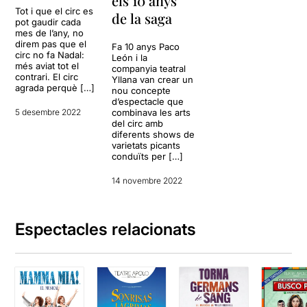
els 10 anys
se fora del recinte qualsevol
Tot i que el circ es
de la saga
pot gaudir cada
vergonya o pudor.
Es
mes de l’any, no
tractar-se de passar-s’ho
direm pas que el
Fa 10 anys Paco
bé i oblidar-se de tot
.
circ no fa Nadal:
León i la
més aviat tot el
companyia teatral
contrari. El circ
Yllana van crear un
agrada perquè […]
nou concepte
d’espectacle que
5 desembre 2022
combinava les arts
del circ amb
diferents shows de
varietats picants
conduïts per […]
14 novembre 2022
Espectacles relacionats