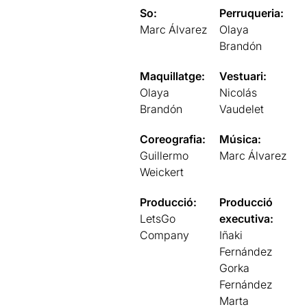
So:
Perruqueria:
Marc Álvarez
Olaya
Brandón
Maquillatge:
Vestuari:
Olaya
Nicolás
Brandón
Vaudelet
Coreografia:
Música:
Guillermo
Marc Álvarez
Weickert
Producció:
Producció
LetsGo
executiva:
Company
Iñaki
Fernández
Gorka
Fernández
Marta