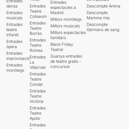
Entrades
Entrades
dansa
Entrades
Descompte Ànima
espectacles a
Teatre
Entrades
Madrid
Descompte
Coliseum
musicals
Mamma mia
Millors monòlegs
Entrades
Entrades
Descompte
Millors musicals
Teatre
teatre
Germans de sang
Millors espectacles
Borràs
infantil
familiars
Entrades
Entrades
Black Friday
Teatre
òpera
Teatral
Romea
Entrades
Guanya entrades
Entrades
improvisació
de teatre gratis -
La
Entrades
concursos
Villarroel
monòlegs
Entrades
Teatre
Condal
Entrades
Teatre
Victòria
Entrades
Teatre
Apolo
Entrades