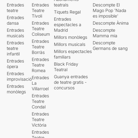
alhora presó, sala d'assaig i
Entrades
Entrades
teatrals
Descompte El
estudi de l'autor. Una
teatre
Teatre
Mago Pop 'Nada
Tiquets Regal
posada en escena i
unes
Tívoli
es imposible'
Entrades
Entrades
esplèndides
dansa
Entrades
Descompte Ànima
espectacles a
interpretacions
que ens
Teatre
Entrades
Madrid
Descompte
mostren emocions i tendresa
Coliseum
musicals
Mamma mia
Millors monòlegs
que s'acaben transmetin a la
Entrades
Entrades
Descompte
Millors musicals
platea.
Teatre
teatre
Germans de sang
Millors espectacles
Borràs
infantil
familiars
Un autor que hem
Entrades
Entrades
Black Friday
descobert fa pocs dies i
Teatre
òpera
Teatral
Romea
que ens ha fascinat
.
Entrades
Guanya entrades
Entrades
improvisació
de teatre gratis -
La
Per veure la ressenya
Entrades
concursos
Villarroel
original, només cal clicar en
monòlegs
aquest
ENLLAÇ
Entrades
Teatre
Condal
Entrades
Teatre
Victòria
Entrades
Teatre