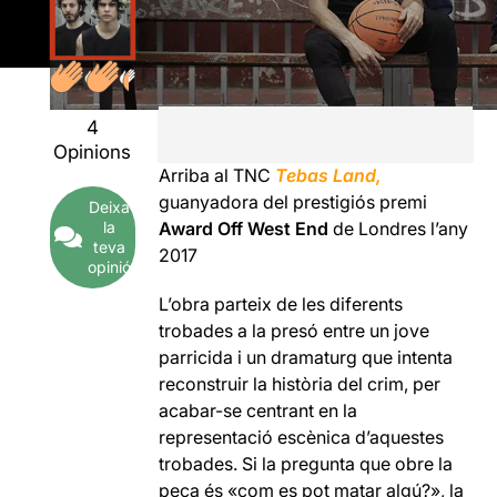
4
Opinions
Arriba al TNC
Tebas Land,
guanyadora del prestigiós premi
Deixa
la
Award Off West End
de Londres l’any
teva
2017
opinió
L’obra parteix de les diferents
trobades a la presó entre un jove
parricida i un dramaturg que intenta
reconstruir la història del crim, per
acabar-se centrant en la
representació escènica d’aquestes
trobades. Si la pregunta que obre la
peça és «com es pot matar algú?», la