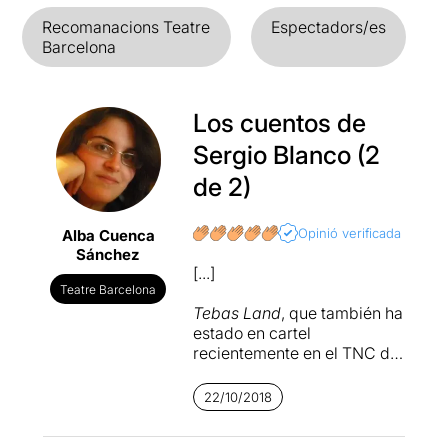
Recomanacions Teatre
Espectadors/es
Barcelona
Los cuentos de
Sergio Blanco (2
de 2)
Opinió verificada
Alba Cuenca
Sánchez
[...]
Teatre Barcelona
Tebas Land
, que también ha
estado en cartel
recientemente en el TNC de
Barcelona bajo la dirección
de la madrileña
Natalia
22/10/2018
Menéndez
, va un paso más
allá. En esta obra