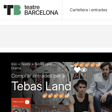
Cartellera i entrades
Descripció
Fitxa artística
Fotos i vídeos
Opin
Inici
»
Teatre
»
Tebas Land
Drama
Comprar entrades per a
Tebas Land