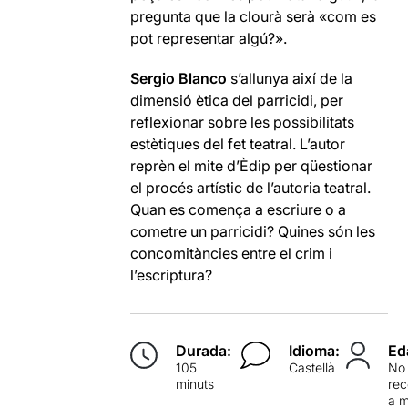
pregunta que la clourà serà «com es
pot representar algú?».
Sergio Blanco
s’allunya així de la
dimensió ètica del parricidi, per
reflexionar sobre les possibilitats
estètiques del fet teatral. L’autor
reprèn el mite d’Èdip per qüestionar
el procés artístic de l’autoria teatral.
Quan es comença a escriure o a
cometre un parricidi? Quines són les
concomitàncies entre el crim i
l’escriptura?
Durada:
Idioma:
Ed
105
Castellà
No
minuts
re
a 