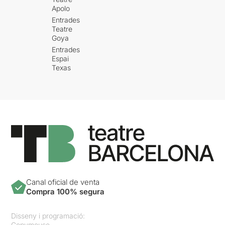
Apolo
Entrades
Teatre
Goya
Entrades
Espai
Texas
Canal oficial de venta
Compra 100% segura
Disseny i programació:
Copymouse