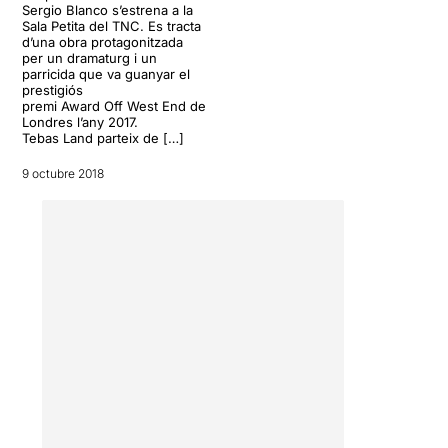
en 2012 dissenyada
Sergio Blanco s’estrena a la
especialment pel Teatro San
Sala Petita del TNC. Es tracta
d’una obra protagonitzada
Martin de Buenos Aires.
per un dramaturg i un
TEBAS LAND
va ser
parricida que va guanyar el
declarada Obra d’Interès
prestigiós
Cultural al Uruguay
i va
premi Award Off West End de
Londres l’any 2017.
guanyar el
premi Award Off
Tebas Land parteix de […]
West End de Londres l’any
2017
.
9 octubre 2018
Amb arrels literàries,
revisita texts clàssics
sobre parricidis
, com
Edipo
Rey
de Sófocles,
Los
hermanos Karamazov
de
Dostoievski,
Un parricida
de
Maupassant i
Dostoievski i El
parricidio
de Sigmund
Freud.
Sergio Blanco ha construït
un text que s'allunya de la
dimensió ètica del parricidi