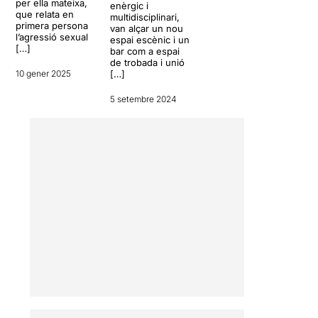
per ella mateixa,
enèrgic i
que relata en
multidisciplinari,
primera persona
van alçar un nou
l’agressió sexual
espai escènic i un
[…]
bar com a espai
de trobada i unió
10 gener 2025
[…]
5 setembre 2024