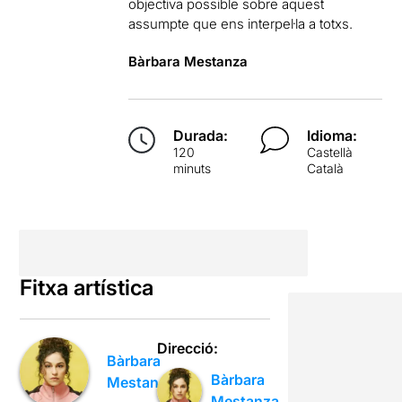
objectiva possible sobre aquest
assumpte que ens interpel·la a totxs.
Bàrbara Mestanza
Durada:
Idioma:
120
Castellà
minuts
Català
Fitxa artística
Direcció:
Bàrbara
Bàrbara
Mestanza
Mestanza