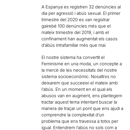
A Espanya es registren 32 denúncies al
dia per agressió i abús sexual. El primer
trimestre de
l
2020 es
van
registr
ar
gairebé 100
denúncies més que el
mateix
trimestre del 2019
,
i amb el
confinament
han
augment
at
els casos
d
’
abús
intrafamiliar
més que mai.
El nostre sistema ha convertit el
Feminisme en una moda, un concepte a
la mercè de les necessitats del nostre
sistema socioeconòmic. Nosaltrxs no
deixarem que succeeixi el mateix amb
l’abús. En un moment en el qual els
abusos van en augment, ens plantegem
tractar aquest tema intentant buscar la
manera de traçar un pont que ens ajudi a
comprendre la complexitat d’un
problema que ens travessa a totxs per
igual. Entendrem l’abús no sols com a