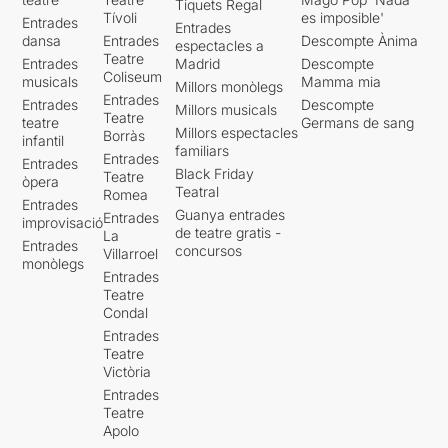
Tiquets Regal
Tívoli
es imposible'
Entrades
Entrades
dansa
Entrades
Descompte Ànima
espectacles a
Teatre
Entrades
Madrid
Descompte
Coliseum
musicals
Mamma mia
Millors monòlegs
Entrades
Entrades
Descompte
Millors musicals
Teatre
teatre
Germans de sang
Millors espectacles
Borràs
infantil
familiars
Entrades
Entrades
Black Friday
Teatre
òpera
Teatral
Romea
Entrades
Guanya entrades
Entrades
improvisació
de teatre gratis -
La
Entrades
concursos
Villarroel
monòlegs
Entrades
Teatre
Condal
Entrades
Teatre
Victòria
Entrades
Teatre
Apolo