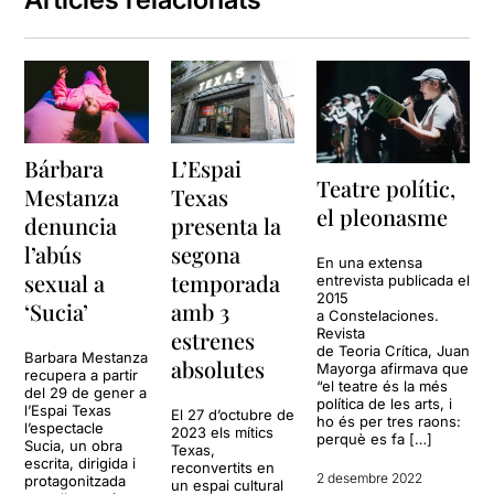
Bárbara
L’Espai
Teatre polític,
Mestanza
Texas
el pleonasme
denuncia
presenta la
l’abús
segona
En una extensa
sexual a
temporada
entrevista publicada el
2015
‘Sucia’
amb 3
a Constelaciones.
Revista
estrenes
de Teoria Crítica, Juan
Barbara Mestanza
absolutes
Mayorga afirmava que
recupera a partir
“el teatre és la més
del 29 de gener a
política de les arts, i
l’Espai Texas
El 27 d’octubre de
ho és per tres raons:
l’espectacle
2023 els mítics
perquè es fa […]
Sucia, un obra
Texas,
escrita, dirigida i
reconvertits en
2 desembre 2022
protagonitzada
un espai cultural