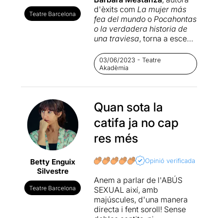
d'èxits com
La mujer más
Teatre Barcelona
fea del mundo
o
Pocahontas
o la verdadera historia de
una traviesa
, torna a escena
amb una autoficció que
respira quarta onada
03/06/2023 - Teatre
feminista per cada costat.
Akadèmia
L'autora catalana ens té
acostumats a una escriptura
molt personal i visceral, i a
Quan sota la
Sucia
no només la manté,
sinó que l'eleva. Partint
catifa ja no cap
d'una experiència personal
d'abús, denuncia en escena
res més
la impunitat de les
agressions masclistes.
Opinió verificada
Betty Enguix
Silvestre
Un dels grans encerts de
Anem a parlar de l'ABÚS
Sucia
(que són molts) és
Teatre Barcelona
SEXUAL així, amb
treballar un marc perquè els
majúscules, d'una manera
homes connectem amb les
directa i fent soroll! Sense
violències que exercim. La