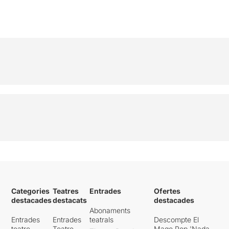
Categories
Teatres
Entrades
Ofertes
destacades
destacats
destacades
Abonaments
Entrades
Entrades
teatrals
Descompte El
teatre
Teatre
Mago Pop 'Nada