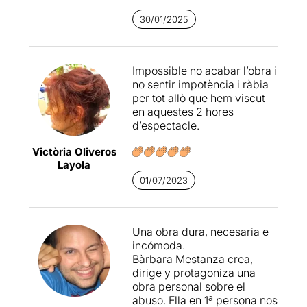
relat i que cadascuna
afronta allò que li passa com
30/01/2025
pot i com li dona la gana.
Impossible no acabar l’obra i
no sentir impotència i ràbia
per tot allò que hem viscut
en aquestes 2 hores
d’espectacle.
Victòria Oliveros
Layola
01/07/2023
Una obra dura, necesaria e
incómoda.
Bàrbara Mestanza crea,
dirige y protagoniza una
obra personal sobre el
abuso. Ella en 1ª persona nos