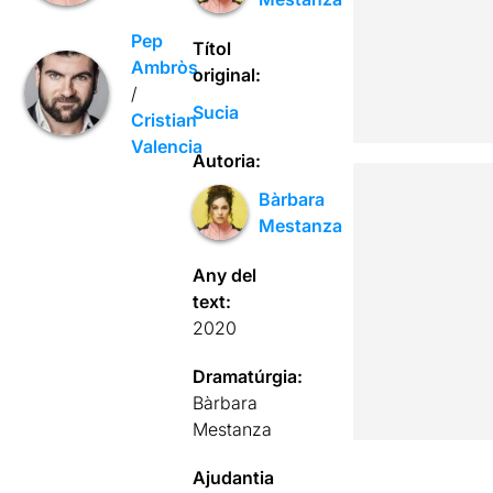
Pep
Títol
Ambròs
original:
/
Sucia
Cristian
Valencia
Autoria:
Bàrbara
Mestanza
Any del
text:
2020
Dramatúrgia:
Bàrbara
Mestanza
Ajudantia