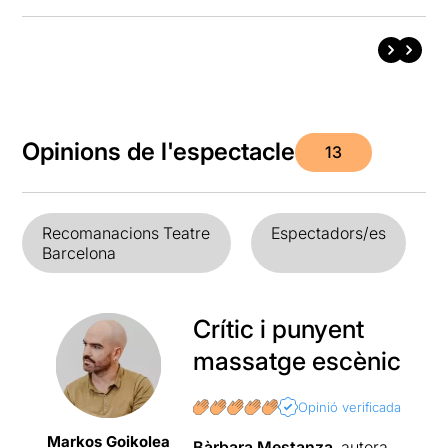
Opinions de l'espectacle
13
Recomanacions Teatre
Espectadors/es
Barcelona
Crític i punyent
massatge escènic
Opinió verificada
Markos Goikolea
Bàrbara Mestanza
, autora