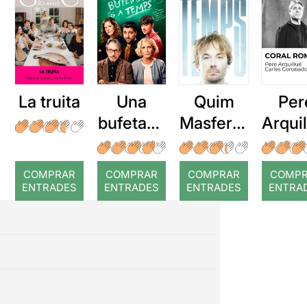
La truita
Una
Quim
Per
bufetada
Masferre
Arqui
a temps
r: Temps
: Cor
romp
COMPRAR
COMPRAR
COMPRAR
COMP
ENTRADES
ENTRADES
ENTRADES
ENTRA