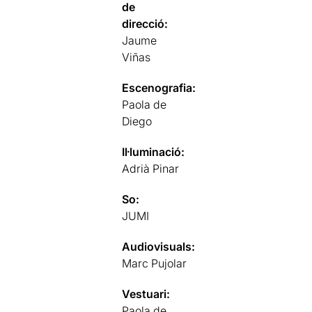
de
direcció:
Jaume
Viñas
Escenografia:
Paola de
Diego
Il·luminació:
Adrià Pinar
So:
JUMI
Audiovisuals:
Marc Pujolar
Vestuari:
Paola de