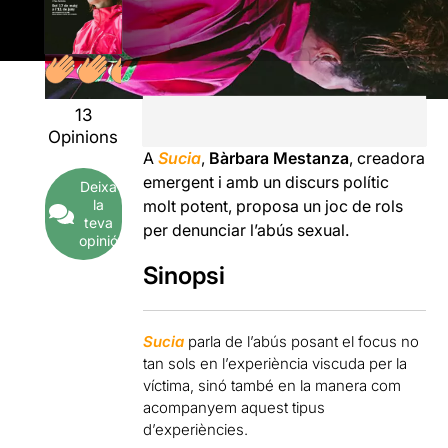
13
Opinions
A
Sucia
,
Bàrbara Mestanza
, creadora
emergent i amb un discurs polític
Deixa
molt potent, proposa un joc de rols
la
teva
per denunciar l’abús sexual.
opinió
Sinopsi
Sucia
parla de l
’
abús posant
el focus
no
tan sols
en
l
’
experiència viscuda per la
víctima
,
sinó
també en la manera
com
acompanyem aquest tipus
d
’
experiències.