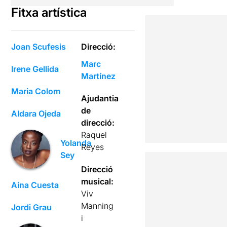
Fitxa artística
Joan Scufesis
Direcció:
Marc
Irene Gellida
Martínez
Maria Colom
Ajudantia
de
Aldara Ojeda
direcció:
Raquel
Yolanda
Reyes
Sey
Direcció
musical:
Aina Cuesta
Viv
Manning
Jordi Grau
i