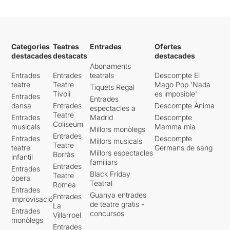
Categories
Teatres
Entrades
Ofertes
destacades
destacats
destacades
Abonaments
Entrades
Entrades
teatrals
Descompte El
teatre
Teatre
Mago Pop 'Nada
Tiquets Regal
Tívoli
es imposible'
Entrades
Entrades
dansa
Entrades
Descompte Ànima
espectacles a
Teatre
Entrades
Madrid
Descompte
Coliseum
musicals
Mamma mia
Millors monòlegs
Entrades
Entrades
Descompte
Millors musicals
Teatre
teatre
Germans de sang
Millors espectacles
Borràs
infantil
familiars
Entrades
Entrades
Black Friday
Teatre
òpera
Teatral
Romea
Entrades
Guanya entrades
Entrades
improvisació
de teatre gratis -
La
Entrades
concursos
Villarroel
monòlegs
Entrades