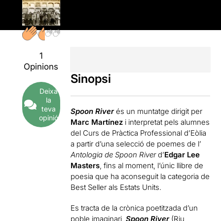
1
Opinions
Sinopsi
Deixa
la
teva
Spoon River
és un muntatge dirigit per
opinió
Marc Martínez
i interpretat pels alumnes
del Curs de Pràctica Professional d’Eòlia
a partir d’una selecció de poemes de l’
Antologia de Spoon River
d’
Edgar Lee
Masters
, fins al moment, l’únic llibre de
poesia que ha aconseguit la categoria de
Best Seller als Estats Units.
Es tracta de la crònica poetitzada d’un
poble imaginari,
Spoon River
(Riu