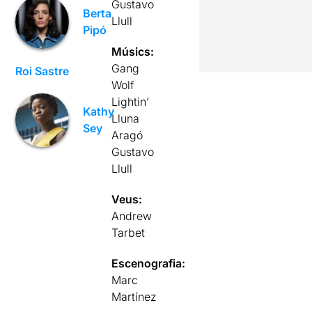
Gustavo
Berta
Llull
Pipó
Músics:
Gang
Roi Sastre
Wolf
Lightin’
Kathy
Lluna
Sey
Aragó
Gustavo
Llull
Veus:
Andrew
Tarbet
Escenografia:
Marc
Martínez