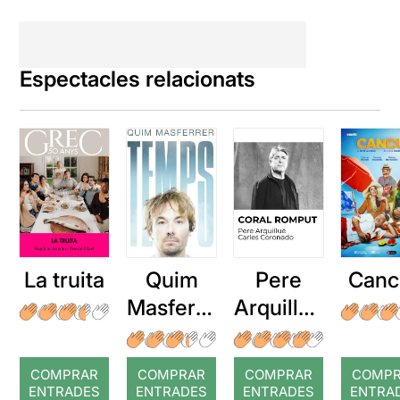
Espectacles relacionats
La truita
Quim
Pere
Canc
Masferre
Arquillué
r: Temps
: Coral
romput
COMPRAR
COMPRAR
COMPRAR
COMP
ENTRADES
ENTRADES
ENTRADES
ENTRA