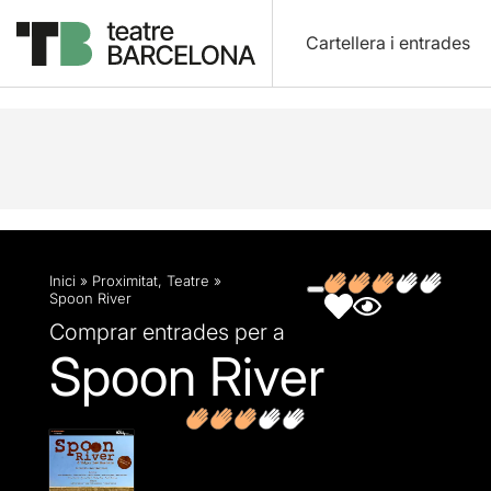
Cartellera i entrades
Descripció
Fitxa artística
Fotos i vídeos
Opin
Inici
»
Proximitat
,
Teatre
»
Spoon River
Comprar entrades per a
Spoon River