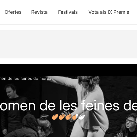
Ofertes
Revista
Festivals
Vota als IX Premis
s
Articles
men de les feines de merda
nomen de les feines 