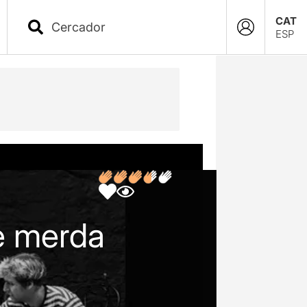
CAT
ESP
de merda