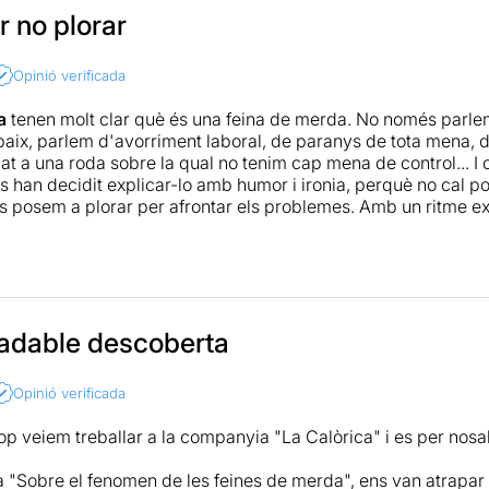
lic i per l'encert de totes les situacions plantejades. Agafen e
r no plorar
rsal.
Opinió verificada
'ha deixat un pel fred és acabar amb la sensació que tot el 
othom ja ho sabia i potser esperava un pas més enllà que no ar
a
tenen molt clar què és una feina de merda. No només parlem
 les feines de merda és fàcil; fer-la bé (com ho fa la Calòrica) 
aix, parlem d'avorriment laboral, de paranys de tota mena, 
pat a una roda sobre la qual no tenim cap mena de control... I
s han decidit explicar-lo amb humor i ironia, perquè no cal po
ns posem a plorar per afrontar els problemes. Amb un ritme exc
olt treballades,
Sobre el fenòmen de les feines de merda
pos
e ens sonaran esfereïdorament propers.
riure i reflexionar, no us la perdeu!
ció
adable descoberta
Opinió verificada
op veiem treballar a la companyia "La Calòrica" i es per nos
"Sobre el fenomen de les feines de merda", ens van atrapar 