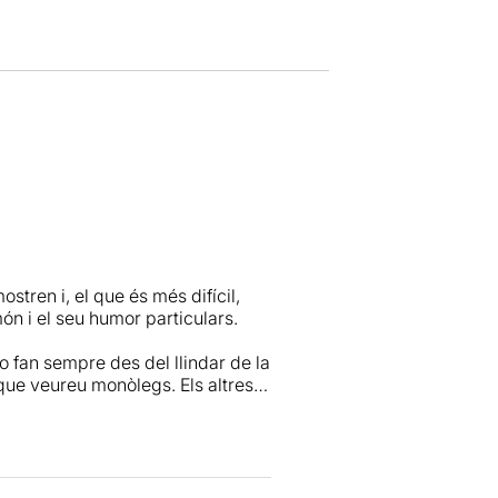
stren i, el que és més difícil,
ón i el seu humor particulars.
o fan sempre des del llindar de la
 que veureu monòlegs. Els altres
nivers que bascula entre l'humor
omplicitat però no ric. Doncs bé,
 per les rialles generalitzades