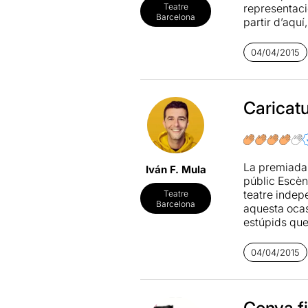
representació
Teatre
Barcelona
partir d’aqu
reflexions al
04/04/2015
La meva crón
Caricatu
La premiad
Iván F. Mula
públic Escèn
teatre inde
Teatre
Barcelona
aquesta ocasi
estúpids que 
i un bon gra
molt fresc t
04/04/2015
podríem retre
lamentables) 
d’actors i ac
que, suposad
Conya f