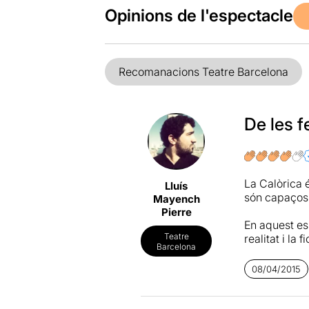
Opinions de l'espectacle
Recomanacions Teatre Barcelona
De les f
La Calòrica é
Lluís
són capaços 
Mayench
Pierre
En aquest es
Teatre
realitat i l
Barcelona
actors col·l
i la crítica so
08/04/2015
No sóc una p
amb aquesta 