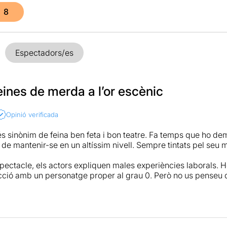
8
Espectadors/es
eines de merda a l’or escènic
Opinió verificada
s sinònim de feina ben feta i bon teatre. Fa temps que ho demo
de mantenir-se en un altíssim nivell. Sempre tintats pel seu m
pectacle, els actors expliquen males experiències laborals. H
a ficció amb un personatge proper al grau 0. Però no us penseu
aboren fent tota mena de secundaris que ajudaran a crear un u
cial.
ersona que riu fàcilment veient obres de teatre. Somric amb c
obra em vaig descobrir rient en diversos moments. Encomanat