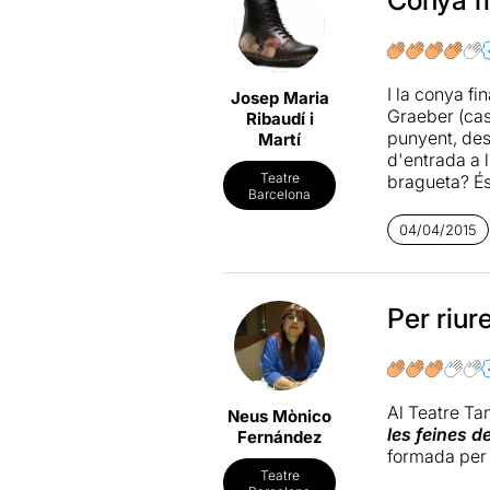
seria intere
vist en situa
circumstància
I la conya f
Josep Maria
Graeber (cast
Ribaudí i
punyent, des
Martí
d'entrada a l
Teatre
bragueta? És
Barcelona
la major part
normalitat o 
04/04/2015
Per riur
Al Teatre Ta
Neus Mònico
les feines 
Fernández
formada per u
Teatre