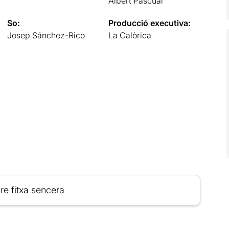
Albert Pascual
So:
Producció executiva:
Josep Sánchez-Rico
La Calòrica
re fitxa sencera