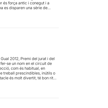
 és força antic i conegut i a
na es disparen una sèrie de
blement els fa riure.
ual 2012, Premi del jurat i del
er-se un nom en el circuit de
ecció, com és habitual, en
 treball prescindibles, inútils o
acle és molt divertit, té bon ritme
a comicitat i dota d’un dinamisme
ons escèniques. El que li
xperiències (hilarants i
totalitat, des del punt de vista
ia agraït obrir el ventall, ja
és als artistes) i, per tant,