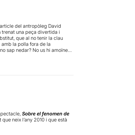
, psicòlegs o professors que s’han
ta manera, per sobre d'aquesta
 veritable delícia.
article del antropòleg David
n trenat una peça divertida i
itut, que al no tenir la clau
" amb la polla fora de la
 no sap nedar? No us hi amoïneu,
gui que tan és si les feu amb
spectacle,
Sobre el fenomen de
 que neix l’any 2010 i que està