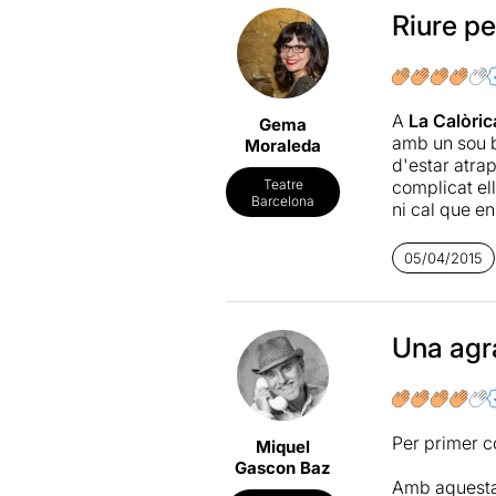
de tot el púb
Riure pe
esdevé unive
L'únic que m
una altra, t
A
La Calòric
Gema
crítica sobre
amb un sou b
Moraleda
d'estar atra
complicat ell
Teatre
Barcelona
ni cal que e
fresques i m
exemples qu
05/04/2015
Una obra per 
Més informa
Una agr
Per primer c
Miquel
Gascon Baz
Amb aquesta 