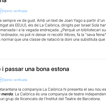
ssant veure-hi representats també als periodistes, arquitectes
cions similars. Malgrat això, el talent de l’equip està, en cer
Opinió verificada
 i la seva mala llet retratant situacions patètiques resulta una
ina sempre ve de gust. Amb un text de Joan Yago a partir d'un 
igat als EEUU), els de La Calòrica, dirigits per Israel Solà ha
marxada i a la vegada endreçada. ¿Perquè un bibliotecari subst
'ordinador, no pot ni deixar ni recollir llibres, fa la "seva feina
 normal que una classe de natació la doni una substituta que
 de feines a que es pot accedir són unes feines de merda, o si
amb el pardal fora ls pantalons.
e i passar una bona estona
Opinió verificada
ntarantana la companyia La Calòrica hi presenta el seu nou e
de merda
. La Calòrica és una companyia de teatre independent
n grup de llicenciats de l’Institut del Teatre de Barcelona.