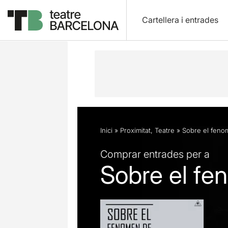
Cartellera i entrades
Descripció
Fitxa artística
Opinion
Inici
»
Proximitat
,
Teatre
»
Sobre el feno
Comprar entrades per a
Sobre el fe