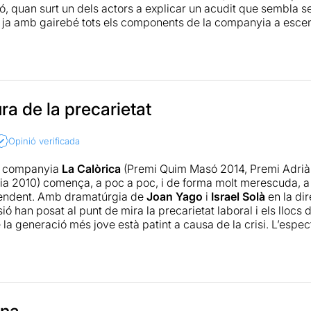
, quan surt un dels actors a explicar un acudit que sembla ser
í, ja amb gairebé tots els components de la companyia a esce
s espectadors, per tal de què s’adonin realment del que verita
ica aqui.
ra de la precarietat
Opinió verificada
a companyia
La Calòrica
(Premi Quim Masó 2014, Premi Adrià G
ia 2010) comença, a poc a poc, i de forma molt merescuda, a f
pendent. Amb dramatúrgia de
Joan Yago
i
Israel Solà
en la dir
ó han posat al punt de mira la precarietat laboral i els llocs de
la generació més jove està patint a causa de la crisi. L’espect
pat d’idees enginyoses. Solà extreu dels seus actors la màxim
otes les transicions amb números musicals i d’altres composici
ure, tot i les seves virtuts, és el seu esperit endogàmic. Les e
que parodien els esquetxos estan escrites, gairebé en la seva 
trius que malviuen amb aquestes feines complementàries. S’haur
ament, el muntatge aborda un tema que afecta a tothom (no nom
ina