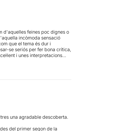
l concret i, a les seves mans,
que expliquen, d'alguna manera o
riba mai. De totes maneres, fer
 d'aquelles feines poc dignes o
no tant.
d'aquella incòmoda sensació
 com que el tema és dur i
sar-se seriós per fer bona crítica,
el·lent i unes interpretacions
a sobre la taula diferents
altres una agradable descoberta.
des del primer segon de la