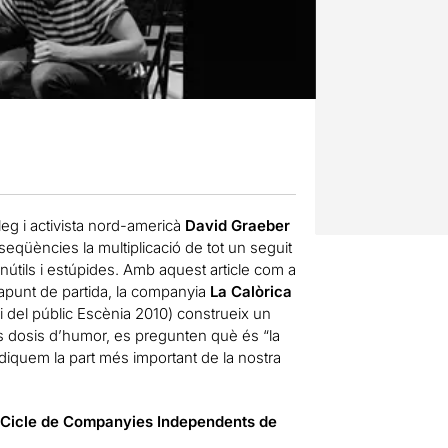
pòleg i activista nord-americà
David Graeber
seqüències la multiplicació de tot un seguit
útils i estúpides. Amb aquest article com a
 apunt de partida, la companyia
La Calòrica
i del públic Escènia 2010) construeix un
ns dosis d’humor, es pregunten què és “la
dediquem la part més important de la nostra
, Cicle de Companyies Independents de