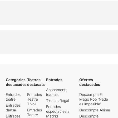
Categories
Teatres
Entrades
Ofertes
destacades
destacats
destacades
Abonaments
Entrades
Entrades
teatrals
Descompte El
teatre
Teatre
Mago Pop 'Nada
Tiquets Regal
Tívoli
es imposible'
Entrades
Entrades
dansa
Entrades
Descompte Ànima
espectacles a
Teatre
Entrades
Madrid
Descompte