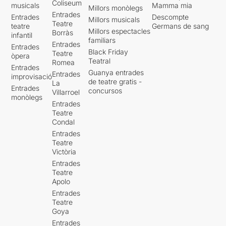
Coliseum
musicals
Mamma mia
Millors monòlegs
Entrades
Entrades
Descompte
Millors musicals
Teatre
teatre
Germans de sang
Millors espectacles
Borràs
infantil
familiars
Entrades
Entrades
Black Friday
Teatre
òpera
Teatral
Romea
Entrades
Guanya entrades
Entrades
improvisació
de teatre gratis -
La
Entrades
concursos
Villarroel
monòlegs
Entrades
Teatre
Condal
Entrades
Teatre
Victòria
Entrades
Teatre
Apolo
Entrades
Teatre
Goya
Entrades