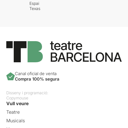
Espai
Texas
Canal oficial de venta
Compra 100% segura
Disseny i programació:
Copymouse
Vull veure
Teatre
Musicals