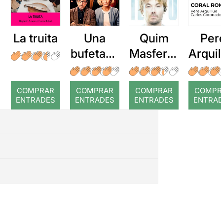
La truita
Una
Quim
Per
bufetada
Masferre
Arqui
a temps
r: Temps
: Cor
romp
COMPRAR
COMPRAR
COMPRAR
COMP
ENTRADES
ENTRADES
ENTRADES
ENTRA