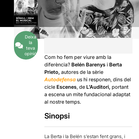
Deixa
la
teva
opinió
Com ho fem per viure amb la
diferència?
Belén Barenys
i
Berta
Prieto,
autores de la sèrie
Autodefensa
us hi responen, dins del
cicle
Escenes
, de
L’Auditori,
portant
a escena un mite fundacional adaptat
al nostre temps.
Sinopsi
La Berta i la Belén s’estan fent grans, i