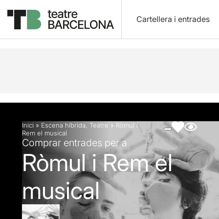
Cartellera i entrades
Descripció
Fitxa artística
Fotos i vídeos
Artic
Inici
»
Escena híbrida
,
Teatre
»
Ròmul i
Rem el musical
Comprar entrades per a
Ròmul i Rem el
musical