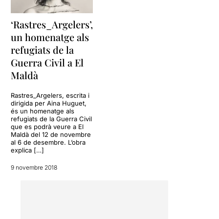
De totes maneres cal valorar
Pel que fa a les
tota la feina que hi ha al
‘Rastres_Argelers’,
interpretacions, al
darrera d’aquest projecte.
un homenatge als
començament em temia el
Penso que és molt important
pitjor, però finalment les
refugiats de la
parlar per no oblidar
, i
actrius malgrat la seva
recordar per evitar que
Guerra Civil a El
joventut, ens han fet creïbles
torni a passar
.
Maldà
les històries que ens
explicaven, encara que
***/****
d'entrada
m'he cregut molt
Rastres_Argelers, escrita i
dirigida per Aina Huguet,
més a l'actriu Aina Huguet
és un homenatge als
(que és a la vegada
refugiats de la Guerra Civil
l'autora), que a la seva
que es podrà veure a El
companya a
Maldà del 12 de novembre
al 6 de desembre. L’obra
escena,
Ariadna Fígols
; per
explica […]
sort en el transcurs de la
representació, segons el
9 novembre 2018
meu parer, ha anat millorant
força.
Crec que és una proposta
que tothom hauria de veure.