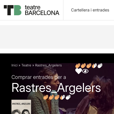
Cartellera i entrades
Descripció
Fitxa artística
Opinions
Articles
Inici
»
Teatre
»
Rastres_Argelers
Comprar entrades per a
Rastres_Argelers