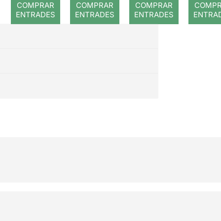
original, nomès cal clicar en
COMPRAR
COMPRAR
COMPRAR
COMP
ENTRADES
ENTRADES
ENTRADES
ENTRA
aquest
ENLLAÇ