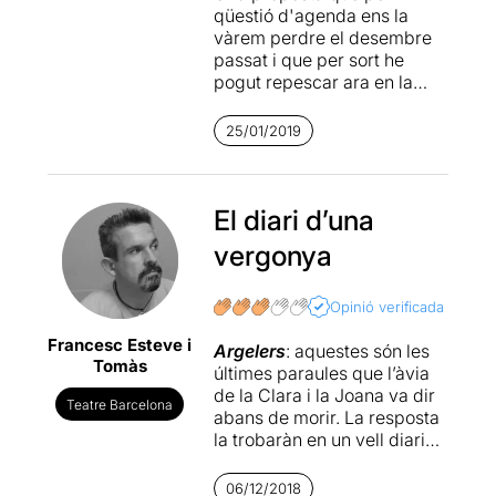
qüestió d'agenda ens la
vàrem perdre el desembre
passat i que per sort he
pogut repescar ara en la
seva reposició al mateix
teatre, a causa de l'èxit que
25/01/2019
va obtenir.
Un tema molt colpidor
, el
del camp de concentració
El diari d’una
situat a la platja d'Argelers,
vergonya
al sud de França l'any 1939,
que personalment
m'impacta molt, perquè
Opinió verificada
malauradament el meu
Francesc Esteve i
pare, Aurelio Gascón va
Argelers
: aquestes són les
Tomàs
estar allà
i va patir aquella
últimes paraules que l’àvia
situació deplorable que es
de la Clara i la Joana va dir
Teatre Barcelona
va produir en aquell indret al
abans de morir. La resposta
final de la guerra civil
la trobaràn en un vell diari
espanyola, especialment
on comença tota la història
provocada per la
deixadesa
que ens volen explicar. Ens
06/12/2018