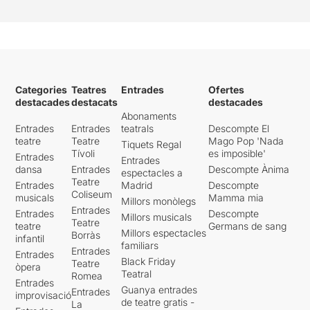
Categories
Teatres
Entrades
Ofertes
destacades
destacats
destacades
Abonaments
Entrades
Entrades
teatrals
Descompte El
teatre
Teatre
Mago Pop 'Nada
Tiquets Regal
Tívoli
es imposible'
Entrades
Entrades
dansa
Entrades
Descompte Ànima
espectacles a
Teatre
Entrades
Madrid
Descompte
Coliseum
musicals
Mamma mia
Millors monòlegs
Entrades
Entrades
Descompte
Millors musicals
Teatre
teatre
Germans de sang
Millors espectacles
Borràs
infantil
familiars
Entrades
Entrades
Black Friday
Teatre
òpera
Teatral
Romea
Entrades
Guanya entrades
Entrades
improvisació
de teatre gratis -
La