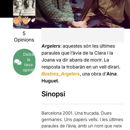
5
Opinions
Argelers
: aquestes són les últimes
paraules que l’àvia de la Clara i la
Deixa
la
Joana va dir abans de morir. La
teva
resposta la trobaràn en un vell dirari.
opinió
Rastres_Argelers
, una obra d’
Aina
Huguet
.
Sinopsi
Barcelona 2001. Una trucada. Dues
germanes. Uns papers vells. I les últimes
paraules de l’àvia, amb un nom que neix