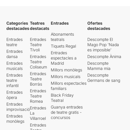
Categories
Teatres
Entrades
Ofertes
destacades
destacats
destacades
Abonaments
Entrades
Entrades
teatrals
Descompte El
teatre
Teatre
Mago Pop 'Nada
Tiquets Regal
Tívoli
es imposible'
Entrades
Entrades
dansa
Entrades
Descompte Ànima
espectacles a
Teatre
Entrades
Madrid
Descompte
Coliseum
musicals
Mamma mia
Millors monòlegs
Entrades
Entrades
Descompte
Millors musicals
Teatre
teatre
Germans de sang
Millors espectacles
Borràs
infantil
familiars
Entrades
Entrades
Black Friday
Teatre
òpera
Teatral
Romea
Entrades
Guanya entrades
Entrades
improvisació
de teatre gratis -
La
Entrades
concursos
Villarroel
monòlegs
Entrades