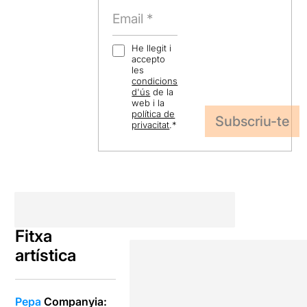
He llegit i
accepto
les
condicions
d'ús
de la
web i la
política de
privacitat
.
*
Fitxa
artística
Pepa
Companyia: