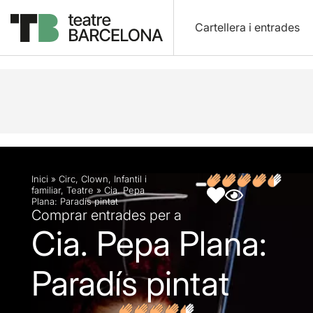
Cartellera i entrades
Descripció
Fitxa artística
Fotos i vídeos
Opin
Inici
»
Circ
,
Clown
,
Infantil i
familiar
,
Teatre
»
Cia. Pepa
Plana: Paradís pintat
Comprar entrades per a
Cia. Pepa Plana:
Paradís pintat