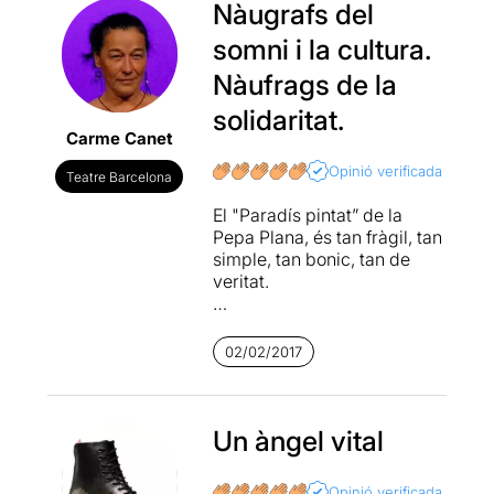
Nàugrafs del
somni i la cultura.
Nàufrags de la
solidaritat.
Carme Canet
Opinió verificada
Teatre Barcelona
El "Paradís pintat” de la
Pepa Plana, és tan fràgil, tan
simple, tan bonic, tan de
veritat.
A partir d’una tragèdia la
Pepa fa una obra d’art
02/02/2017
pintada i executada amb
tota la tendresa i respecte
que només pot fer una
pallassa. “Que malament
Un àngel vital
deu estar el món que les
pallasses ens han de fer
Opinió verificada