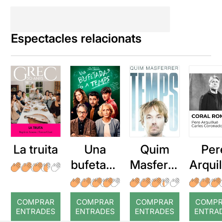
Espectacles relacionats
La truita
Una
Quim
Per
bufetada
Masferre
Arqui
a temps
r: Temps
: Cor
romp
COMPRAR
COMPRAR
COMPRAR
COMP
ENTRADES
ENTRADES
ENTRADES
ENTRA