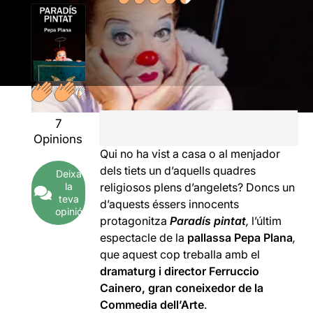
7
Opinions
Qui no ha vist a casa o al menjador
dels tiets un d’aquells quadres
Deixa
la
religiosos plens d’angelets? Doncs un
teva
d’aquests éssers innocents
opinió
protagonitza
Paradís pintat
,
l’últim
espectacle de la
pallassa Pepa Plana
,
que aquest cop treballa amb el
dramaturg i director Ferruccio
Cainero, gran coneixedor de la
Commedia dell’Arte
.