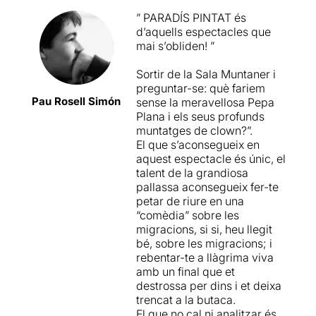
que cauen de la barca i van
” PARADÍS PINTAT és
al fons del mar ja no poden
d’aquells espectacles que
ser salvades
, ella no pot
mai s’obliden! ”
salvar-les, i ..... són moltes,
masses.
Sortir de la Sala Muntaner i
preguntar-se: què fariem
Una obra carregada amb un
Pau Rosell Simón
sense la meravellosa Pepa
rerefons molt dur, la crisi
Plana i els seus profunds
de les migracions que
muntatges de clown?”.
veiem cada dia a la televisió
El que s’aconsegueix en
sense fer res
. Una obra on
aquest espectacle és únic, el
també critica la hipocresia
talent de la grandiosa
d'un Déu que veient les
pallassa aconsegueix fer-te
desgracies des del cel
petar de riure en una
prefereix mirar cap a una
“comèdia” sobre les
altra banda.
migracions, si si, heu llegit
bé, sobre les migracions; i
Si desitgeu llegir l'apunt
rebentar-te a llàgrima viva
original sencer, només heu
amb un final que et
de clicar
AQUI
destrossa per dins i et deixa
trencat a la butaca.
El que no cal ni analitzar és