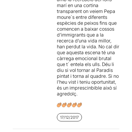
superheroi, vol salvar a les
marí en una cortina
castigador del Senyor, la
persones en perill. Però
transparent on veiem Pepa
pallassa també viurà
ràpidament veurà que no
moure´s entre diferents
moments poètics i
pot volar, i aleshores
espècies de peixos fins que
emocionants en enfrontar-se
s'adona que pot nedar i
comencen a baixar cossos
ella mateixa a les misèries
demana convertir-se en
d’immigrants que a la
de la vida.
l'àngel de la guarda del mar.
recerca d’una vida millor,
han perdut la vida. No cal dir
Un espectacle del tot
I quan entra al mar és feliç
.
que aquesta escena té una
recomanable!
Aquest és un dels moments
càrrega emocional brutal
més poètics de l'espectacle
que t´ entela els ulls. Déu li
i la seva interactuació amb
diu si vol tornar al Paradis
els peixos, fins i tot amb un
pintat i torna al quadre. Si no
peix pallasso....als que
l’heu vist i teniu oportunitat,
veiem projectats ... un
és un imprescinbible això sí
moment realment encisador.
agredolç.
De cop els peixos
desapareixen i ella no entén
el que passa, pensa que
juguen a fet i amagar, passa
17/12/2017
una barca, i
de cop se
n'adona que les persones