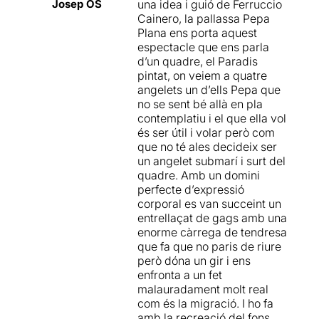
Un quadre amb quatre
Josep OS
una idea i guió de Ferruccio
angelets pintats
que canten
Cainero, la pallassa Pepa
Amb
Paradís Pintat
, la Pepa
amb els seus ulls mirant al
Plana ens porta aquest
Plana ha aconseguit crear
cel, un d'aquests quadres
espectacle que ens parla
un espectacle divertit, que
que hem vist de vegades
d’un quadre, el Paradis
et fa passar una bona
damunt d'un bufet a casa
pintat, on veiem a quatre
estona. Al llarg de poc més
d'uns tiets o uns avis.
Però,
angelets un d’ells Pepa que
d'una hora veuràs alguns
si observem atentament,
no se sent bé allà en pla
gags antològics que et faran
veiem que un d'aquests
contemplatiu i el que ella vol
pixar de riure... però no tot
angelets està molt avorrit,
és ser útil i volar però com
és innocència darrere
vol marxar
, vol volar i ser un
que no té ales decideix ser
d'aquest nasset vermell.
àngel de la guarda.
No està
un angelet submarí i surt del
L'artista carrega l'obra amb
fet per a la vida
quadre. Amb un domini
un rerefons duríssim, la crisi
contemplativa, resar o
perfecte d’expressió
de les migracions, i en fa un
cantar, vol fer coses, ser
corporal es van succeint un
tractament còmic sensible i
útil
.
entrellaçat de gags amb una
respectuós. També es gasta
enorme càrrega de tendresa
una bona dosi de mala bava
Finalment l'angelet surt del
que fa que no paris de riure
per criticar la hipocresia
quadre i intenta volar per
però dóna un gir i ens
d'uns éssers celestials que
aconseguir el seu somni de
enfronta a un fet
veuen les desgràcies alienes
ser un àngel de la guarda
.
malauradament molt real
i prefereixen mirar cap a una
Ella el confon amb un
com és la migració. I ho fa
altra banda. Amb l'amenaça
superheroi. Ella vol ser un
amb la recreació del fons
constant de l'espetec