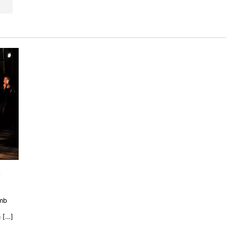
s
,
amb
 […]