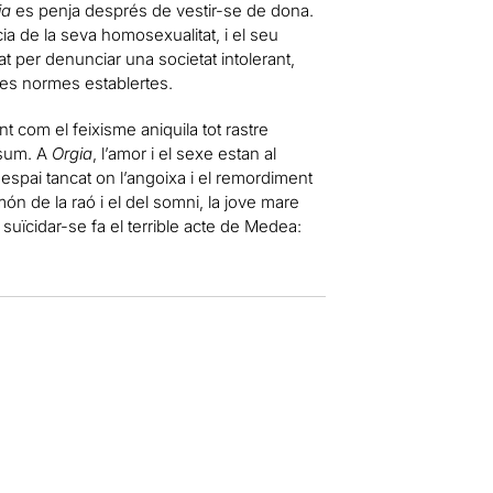
ia
es penja després de vestir-se de dona.
a de la seva homosexualitat, i el seu
at per denunciar una societat intolerant,
 les normes establertes.
ant com el feixisme aniquila tot rastre
nsum. A
Orgia
, l’amor i el sexe estan al
n espai tancat on l’angoixa i el remordiment
ón de la raó i el del somni, la jove mare
suïcidar-se fa el terrible acte de Medea: