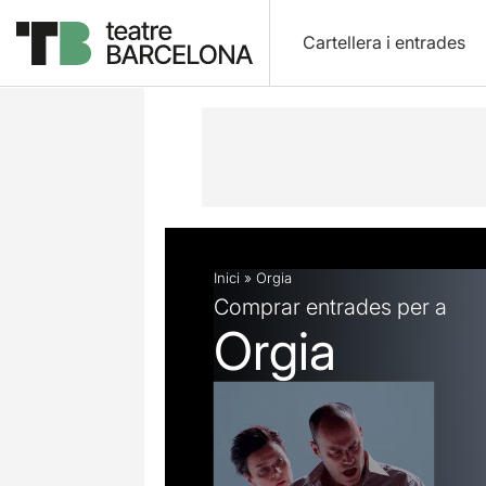
Cartellera i entrades
Descripció
Fitxa artística
Fotos i 
Inici
»
Orgia
Comprar entrades per a
Orgia