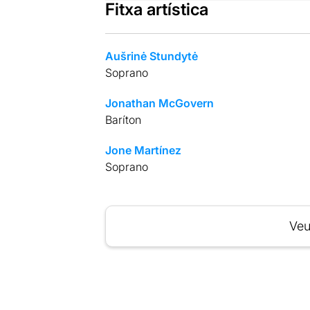
Fitxa artística
Aušrinė Stundytė
Soprano
Jonathan McGovern
Baríton
Jone Martínez
Soprano
Veu