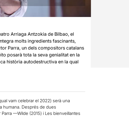
atro Arriaga Antzokia de Bilbao, el
integra molts ingredients fascinants,
Hèctor Parra, un dels compositors catalans
to posarà tota la seva genialitat en la
a història autodestructiva en la qual
 qual vam celebrar el 2022) serà una
nima humana. Després de dues
r Parra —Wilde (2015) i Les bienveillantes