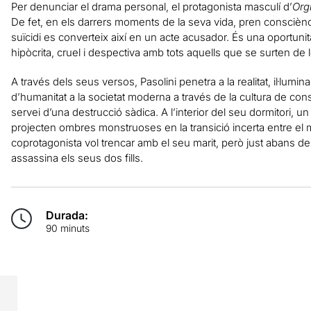
Per denunciar el drama personal, el protagonista masculí d’
Org
De fet, en els darrers moments de la seva vida, pren consciènci
suïcidi es converteix així en un acte acusador. És una oportunit
hipòcrita, cruel i despectiva amb tots aquells que se surten de
A través dels seus versos, Pasolini penetra a la realitat, il·lumin
d’humanitat a la societat moderna a través de la cultura de co
servei d’una destrucció sàdica. A l’interior del seu dormitori, u
projecten ombres monstruoses en la transició incerta entre el m
coprotagonista vol trencar amb el seu marit, però just abans de 
assassina els seus dos fills.
Durada:
90 minuts