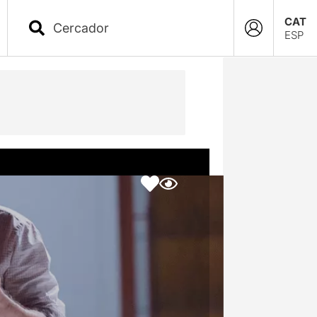
CAT
ESP