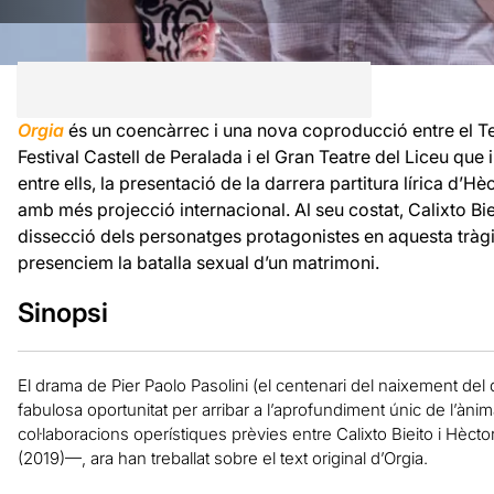
Orgia
és un coencàrrec i una nova coproducció entre el Te
Festival Castell de Peralada i el Gran Teatre del Liceu que 
entre ells, la presentació de la darrera partitura lírica d’
amb més projecció internacional. Al seu costat, Calixto Biei
dissecció dels personatges protagonistes en aquesta tràgic
presenciem la batalla sexual d’un matrimoni.
Sinopsi
El drama de Pier Paolo Pasolini (el centenari del naixement del
fabulosa oportunitat per arribar a l’aprofundiment únic de l’à
col·laboracions operístiques prèvies entre Calixto Bieito i Hècto
(2019)—, ara han treballat sobre el text original d’Orgia.