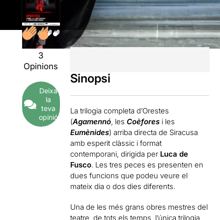
3
Opinions
Sinopsi
Deixa
la
teva
La trilogia completa d’Orestes
opinió
(
Agamennó
, les
Coèfores
i les
Eumènides
) arriba directa de Siracusa
amb esperit clàssic i format
contemporani, dirigida per
Luca de
Fusco
. Les tres peces es presenten en
dues funcions que podeu veure el
mateix dia o dos dies diferents.
Una de les més grans obres mestres del
teatre de tots els temps, l’única trilogia