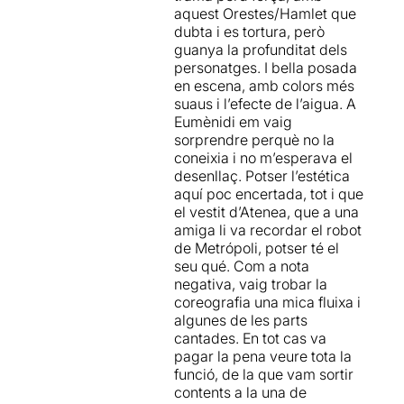
que cada cop és més difícil
aquest Orestes/Hamlet que
de trobar en els escenaris i
dubta i es tortura, però
En la primera obra de la
que ha convertit aquesta
guanya la profunditat dels
trilogia, es relata
el retorn
sessió en un esdeveniment
personatges. I bella posada
d'Agamèmnon
, rei d'Argos,
inexcusable per als amants
en escena, amb colors més
de Troia a Argos, després de
del teatre clàssic.
suaus i l’efecte de l’aigua. A
la Guerra de Troia.
Al seu
Eumènidi em vaig
palau es troba l'esposa,
sorprendre perquè no la
Clitemnestra, que ha
coneixia i no m’esperava el
planejat matar-lo
com a
desenllaç. Potser l’estética
venjança pel sacrifici de la
aquí poc encertada, tot i que
seva filla, Ifigènia. Més
el vestit d’Atenea, que a una
encara, atès que l'absència
amiga li va recordar el robot
de l'espòs ha durat deu
de Metrópoli, potser té el
anys, Clitemnestra ha
seu qué. Com a nota
sucumbit a una relació amb
negativa, vaig trobar la
Egist, cosí d'Agamèmnon i
coreografia una mica fluixa i
descendent d'una branca
algunes de les parts
desheretada de la família,
cantades. En tot cas va
que està determinat a
pagar la pena veure tota la
recuperar el tron que creu
funció, de la que vam sortir
que en justícia li pertany.
contents a la una de