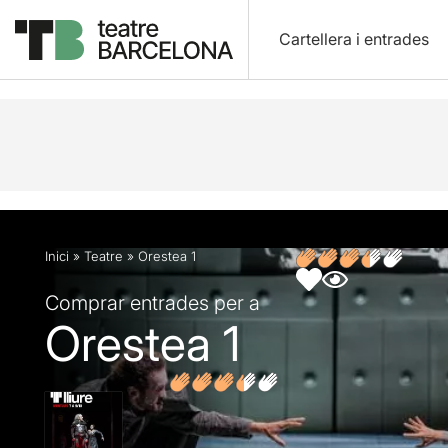
Cartellera i entrades
Descripció
Fitxa artística
Opinions
Inici
»
Teatre
»
Orestea 1
Comprar entrades per a
Orestea 1