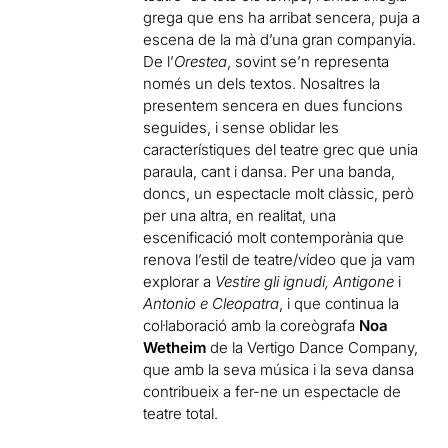
grega que ens ha arribat sencera, puja a
escena de la mà d’una gran companyia.
De l’
Orestea
, sovint se’n representa
només un dels textos. Nosaltres la
presentem sencera en dues funcions
seguides, i sense oblidar les
característiques del teatre grec que unia
paraula, cant i dansa. Per una banda,
doncs, un espectacle molt clàssic, però
per una altra, en realitat, una
escenificació molt contemporània que
renova l’estil de teatre/vídeo que ja vam
explorar a
Vestire gli ignudi, Antigone
i
Antonio e Cleopatra
, i que continua la
col·laboració amb la coreògrafa
Noa
Wetheim
de la Vertigo Dance Company,
que amb la seva música i la seva dansa
contribueix a fer-ne un espectacle de
teatre total.