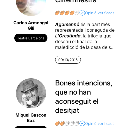
Opinió verificada
Carles Armengol
Agamennó
és la part més
Gili
representada i coneguda de
L'Orestíada
, la trilogia que
Teatre Barcelona
descriu el final de la
maledicció de la casa dels
Àtrides. També és la més
llarga i solemne, farcida de
09/10/2016
monòlegs que constitueixen
un grandiós patrimoni
teatral. La decisió de
Luca
de Fusco
Bones intencions,
, director del
Teatro Stabile di Napoli, de
que no han
ser excessivament
respectuós i conservador
aconseguit el
potser no ha anat del tot a
desitjat
favor del muntatge. Tot i així,
Miquel Gascon
la qualitat del grup, i en
Baz
especial de les seves actrius
Opinió verificada
(
Gaia Aprea
com a