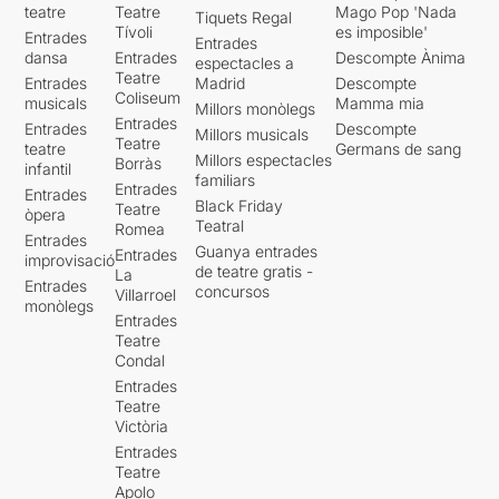
teatre
Teatre
Mago Pop 'Nada
Tiquets Regal
Tívoli
es imposible'
Entrades
Entrades
dansa
Entrades
Descompte Ànima
espectacles a
Teatre
Entrades
Madrid
Descompte
Coliseum
musicals
Mamma mia
Millors monòlegs
Entrades
Entrades
Descompte
Millors musicals
Teatre
teatre
Germans de sang
Millors espectacles
Borràs
infantil
familiars
Entrades
Entrades
Black Friday
Teatre
òpera
Teatral
Romea
Entrades
Guanya entrades
Entrades
improvisació
de teatre gratis -
La
Entrades
concursos
Villarroel
monòlegs
Entrades
Teatre
Condal
Entrades
Teatre
Victòria
Entrades
Teatre
Apolo