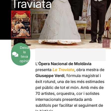
Traviata
Deixa
la
teva
opinió
L’
Òpera Nacional de Moldàvia
presenta
La Traviata
, obra mestra de
Giuseppe Verdi
, fórmula magistral i
èxit rotund, una de les més estimades
pel públic de tot el món. Amb més de
70 artistes, orquestra, cor i solistes
internacionals presentada amb
subtítols per facilitar el seguiment de