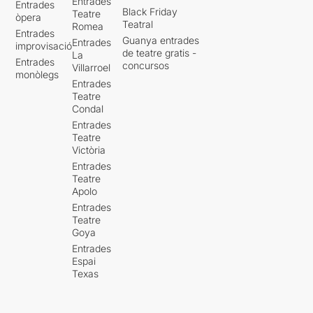
Entrades
Entrades
Black Friday
Teatre
òpera
Teatral
Romea
Entrades
Guanya entrades
Entrades
improvisació
de teatre gratis -
La
Entrades
concursos
Villarroel
monòlegs
Entrades
Teatre
Condal
Entrades
Teatre
Victòria
Entrades
Teatre
Apolo
Entrades
Teatre
Goya
Entrades
Espai
Texas