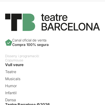
Canal oficial de venta
Compra 100% segura
Disseny i programació:
Copymouse
Vull veure
Teatre
Musicals
Humor
Infantil
Dansa
Teatre Barcelona ©2026