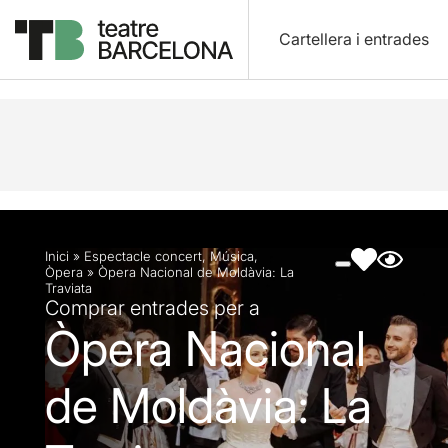
Cartellera i entrades
Descripció
Fitxa artística
Fotos i vídeos
Inici
»
Espectacle concert
,
Música
,
Òpera
»
Òpera Nacional de Moldàvia: La
Traviata
Comprar entrades per a
Òpera Nacional
de Moldàvia: La