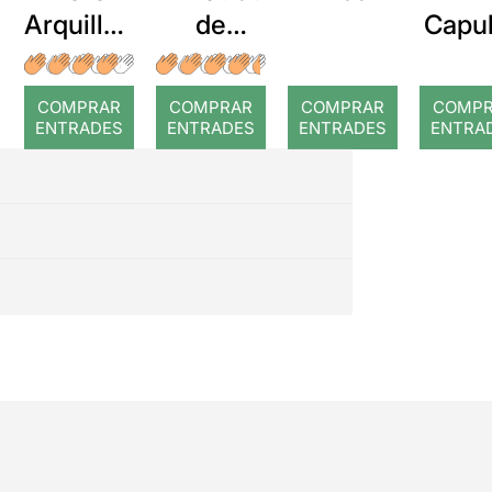
Arquillué
de
Capul
: Coral
Dorian
e i
romput
Gray
Mont
COMPRAR
COMPRAR
COMPRAR
COMP
hi
ENTRADES
ENTRADES
ENTRADES
ENTRA