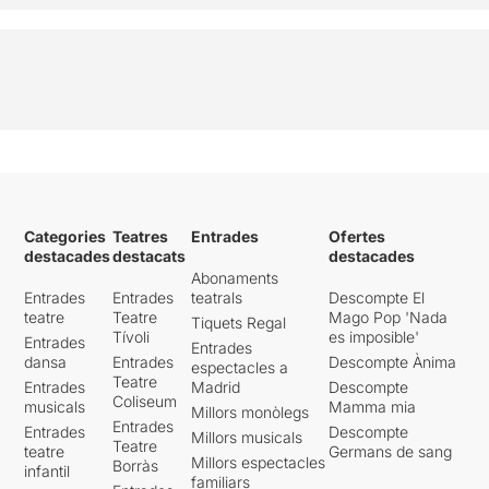
Categories
Teatres
Entrades
Ofertes
destacades
destacats
destacades
Abonaments
Entrades
Entrades
teatrals
Descompte El
teatre
Teatre
Mago Pop 'Nada
Tiquets Regal
Tívoli
es imposible'
Entrades
Entrades
dansa
Entrades
Descompte Ànima
espectacles a
Teatre
Entrades
Madrid
Descompte
Coliseum
musicals
Mamma mia
Millors monòlegs
Entrades
Entrades
Descompte
Millors musicals
Teatre
teatre
Germans de sang
Millors espectacles
Borràs
infantil
familiars