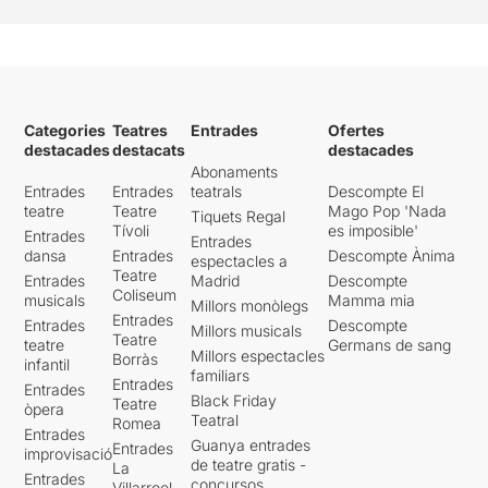
Categories
Teatres
Entrades
Ofertes
destacades
destacats
destacades
Abonaments
Entrades
Entrades
teatrals
Descompte El
teatre
Teatre
Mago Pop 'Nada
Tiquets Regal
Tívoli
es imposible'
Entrades
Entrades
dansa
Entrades
Descompte Ànima
espectacles a
Teatre
Entrades
Madrid
Descompte
Coliseum
musicals
Mamma mia
Millors monòlegs
Entrades
Entrades
Descompte
Millors musicals
Teatre
teatre
Germans de sang
Millors espectacles
Borràs
infantil
familiars
Entrades
Entrades
Black Friday
Teatre
òpera
Teatral
Romea
Entrades
Guanya entrades
Entrades
improvisació
de teatre gratis -
La
Entrades
concursos
Villarroel