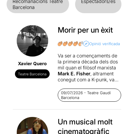
Recomanacions Teatre
Espectadors/es
Barcelona
Morir per un èxit
Opinió verificada
Va ser a començaments de
la primera dècada dels dos
Xavier Quero
mil quan el filòsof marxista
Mark E. Fisher
, altrament
Teatre Barcelona
conegut com a K-punk, va
escriure el text
“Good for
nothing”
pel seu bloc, en el
09/07/2026 - Teatre Gaudí
que ens parlava de la
Barcelona
consideració social i afectes
derivats per l’èxit acadèmic i
laboral. Que el valor de
Un musical molt
l'individu queda lligat al seu
rendiment, fent que el fracàs
cinematogràfic
personal esdevingués una