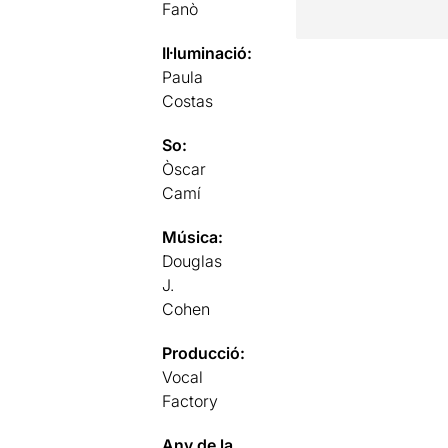
Fanò
Il·luminació:
Paula
Costas
So:
Òscar
Camí
Música:
Douglas
J.
Cohen
Producció:
Vocal
Factory
Any de la