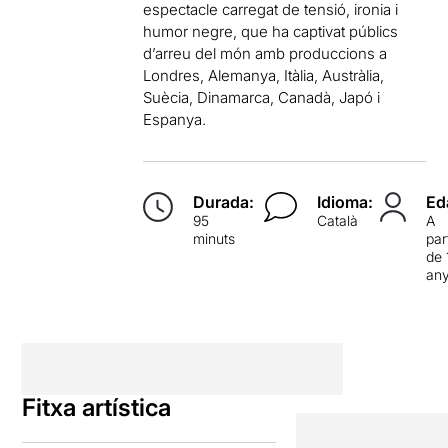
espectacle carregat de tensió, ironia i
humor negre, que ha captivat públics
d’arreu del món amb produccions a
Londres, Alemanya, Itàlia, Austràlia,
Suècia, Dinamarca, Canadà, Japó i
Espanya.
Durada:
Idioma:
Ed
95
Català
A
minuts
par
de 
an
Fitxa artística