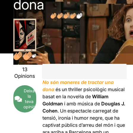
dona
13
Opinions
No són maneres de tractar una
dona
és un thriller psicològic musical
Deixa
la
basat en la novel·la de
William
teva
Goldman
i amb música de
Douglas J.
opinió
Cohen
. Un espectacle carregat de
tensió, ironia i humor negre, que ha
captivat públics d’arreu del món i que
ara arriba a Barcelona amb un