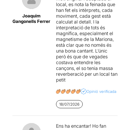
reguitzell de morts per a
local, es nota la feinada que
No són maneres de tractar
obtenir no només una
han fet els intèrprets, cada
una dona
explora les
validació i rellevància
Joaquim
moviment, cada gest està
relacions mare-fill, el poder
mediàtica, si no també
Gangonells Ferrer
calculat al detall. I la
de la premsa, la fama, les
guanyar-se un seguit
interpretació de tots és
relacions d'una parella
d’afectes que mai van ser
magnífica, especialment el
d'uns trenta anys, la vida
concedits en vida. I tot això,
magnetisme de la Mariona,
urbana i l'amistat.
primerament com a novel·la i
està clar que no només és
posteriorment com a film
una bona cantant. L’únic
(fins a arribar a aquest
però és que de vegades
musical de 1987 de
Douglas
costava entendre les
J. Cohen
), concebut abans
cançons, el so tenia massa
que l’allargada ombra de
reverberació per un local tan
Charlie Manson
també es
petit
projectés dins de la cultura
pop que va fer que canviés
Opinió verificada
tot el paradigma del crim
mediàtic. Guanyar afectes a
18/07/2026
través dels efectes per a
aconseguir una glòria i uns
afectes que, si no és a través
dels nostres fets, ens són
Ens ha encantar! Ho fan
negats. Només aquells