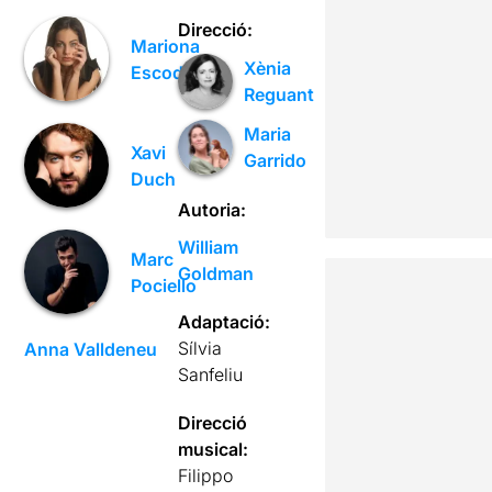
Direcció:
Mariona
Xènia
Escoda
Reguant
Maria
Xavi
Garrido
Duch
Autoria:
William
Marc
Goldman
Pociello
Adaptació:
Sílvia
Anna Valldeneu
Sanfeliu
Direcció
musical:
Filippo