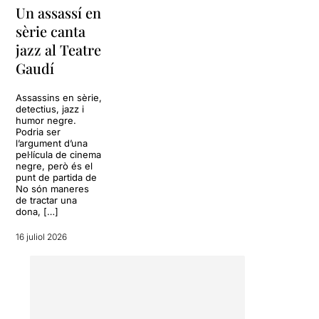
com un acte narcisista, si no
Un assassí en
també per saber que cada
sèrie canta
passa que donem és
notificada per a algú altre.
jazz al Teatre
Algú que desitgem que
Gaudí
s'adoni de la nostra
presència. Volem ser el seu
Assassins en sèrie,
elefant a l'habitació.
detectius, jazz i
humor negre.
Aquesta mancança d'afecte
Podria ser
és la que incita l'obra on
l’argument d’una
pel·lícula de cinema
trobem personatges que
negre, però és el
necessiten aquest
punt de partida de
reconeixement, el fet de ser
No són maneres
reconeguts per allò per què
de tractar una
dona, […]
són coneguts: ser quelcom
més que una dona objecte
16 juliol 2026
que llueix bé a totes les
celebracions, ser més que
un actor mediocre o ser
quelcom més que un simple
detectiu de la policia que
persegueix petits crims, així