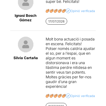
super bé. Felicitats!
virtuosos o que fan virtut
dels seus actes, són
Opinió verificada
mereixedors de
Ignasi Bosch
l’aplaudiment del públic
Gómez
17/07/2026
enfollit que projecta en el
crim i els criminals allò que,
com afirmava
Stephen
Sondheim
a l’antepenúltim
Molt bona actuació i posada
vers de
Sweeney Todd
en escena. Felicitats!
“Però qui no ha buscat la
Potser només caldria ajustar
venjança algun cop?”
.
el so, per a l’espai, que en
Només a partir d’un sacrifici
Silvia Cartaña
algun moment es
d’un mateix i d’uns altres,
distorsionava i era una
guanyem aquesta
llàstima perdre nitidesa en
acceptació, perquè de
sentir veus tan potents.
mentre
“no som bons per
Moltes gràcies per fer-nos
res”
, igual que afirmava
gaudir d’una gran
Fisher.
experiència!
Així doncs, d'una manera o
Opinió verificada
altra, tota la nostra
existència (així com la de