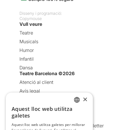
Disseny i programació:
Copymouse
Vull veure
Teatre
Musicals
Humor
Infantil
Dansa
Teatre Barcelona ©2026
Atenció al client
Avís legal
×
Política de privacitat
Aquest lloc web utilitza
Política de cookies
CATALAN
galetes
Condicions d’ús
SPANISH
Aquest lloc web utilitza galetes per millorar
Comunicacions comercials i Newsletter