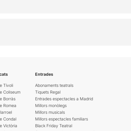
cats
Entrades
e Tívoli
Abonaments teatrals
re Coliseum
Tiquets Regal
e Borràs
Entrades espectacles a Madrid
re Romea
Millors monòlegs
larroel
Millors musicals
re Condal
Millors espectacles familiars
e Victòria
Black Friday Teatral