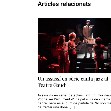
Articles relacionats
Un assassí en sèrie canta jazz al
Teatre Gaudí
Assassins en sèrie, detectius, jazz i humor neg
Podria ser l’argument d’una pel·lícula de cinema
negre, però és el punt de partida de No són m
de tractar una dona, […]