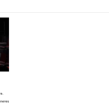
re.
aneres