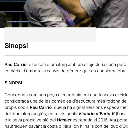
Sinopsi
Pau Carrió
, director i dramaturg amb una trajectòria curta però
comèdia d’embolics i canvis de gènere que es considera obra
SINOPSI
Concebuda com una peça d’entreteniment que tancava el cicle 
considerada una de les comèdies d’estructura més rodona de
propis codis
Pau Carrió
, que ja ha signat versions especialme
del dramaturg anglès, entre els quals
Victòria d’Enric V
(basa
o la seva pròpia versió del
Hamlet
estrenada el 2016. Ara porta
naufraguen davant la costa d’Il·líria, on hi ha la cort del duc d’O