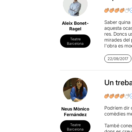
Saber quina s
Aleix Bonet-
aquesta ocasi
Ragel
res. Doncs us
mirades del 
Teatre
Barcelona
l'obra es mo
amaguen un m
Una proposta 
22/09/2017
Per què hi h
Per què no?
Un trebal
Podreu saber
Podríem dir 
Neus Mònico
comèdies mé
Fernández
També conegud
Teatre
Barcelona
dons es creu 