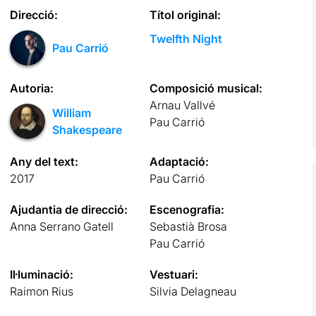
Direcció:
Títol original:
Twelfth Night
Pau Carrió
Autoria:
Composició musical:
Arnau Vallvé
William
Pau Carrió
Shakespeare
Any del text:
Adaptació:
2017
Pau Carrió
Ajudantia de direcció:
Escenografia:
Anna Serrano Gatell
Sebastià Brosa
Pau Carrió
Il·luminació:
Vestuari:
Raimon Rius
Silvia Delagneau