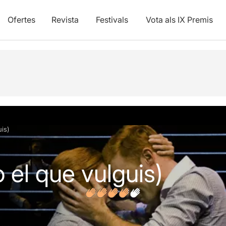
Ofertes
Revista
Festivals
Vota als IX Premis
vídeos
Opinions
uis)
o el que vulguis)