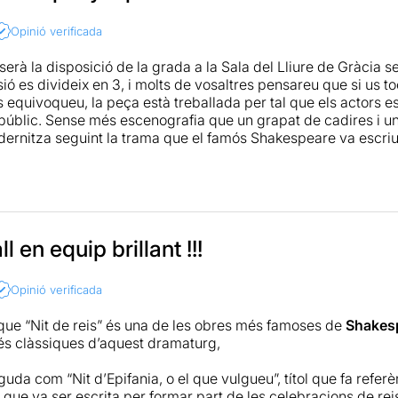
Opinió verificada
erà la disposició de la grada a la Sala del Lliure de Gràcia s
ó es divideix en 3, i molts de vosaltres pensareu que si us to
 equivoqueu, la peça està treballada per tal que els actors es 
públic. Sense més escenografia que un grapat de cadires i u
dernitza seguint la trama que el famós Shakespeare va escri
úsic que poques vegades recordem que està seguint l'obra d
genial, que dóna a conèixer noves cares i a reafirmar el talen
eu d'anar?
És un "Shakespeare", però no sembla que recitin te
l en equip brillant !!!
Potser una petita pausa no aniria malament.
-ne més el proper dimecres 27 a les 18h a
"L'Entreacte"
Opinió verificada
que “Nit de reis” és una de les obres més famoses de
Shakes
s clàssiques d’aquest dramaturg,
a com “Nit d’Epifania, o el que vulgueu”, títol que fa referènci
que va ser escrita per formar part de les celebracions de reis