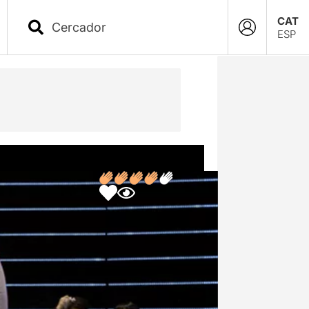
CAT
ESP