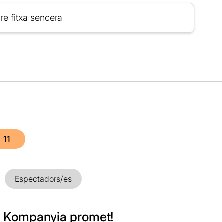
re fitxa sencera
11
Espectadors/es
 Kompanyia promet!