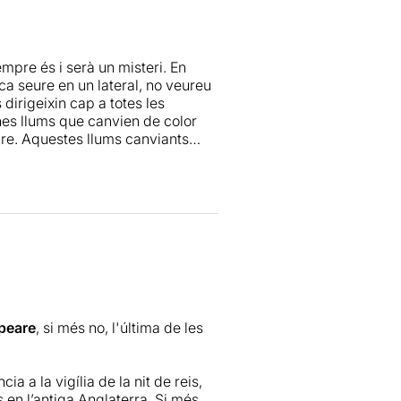
empre és i serà un misteri. En
ca seure en un lateral, no veureu
dirigeixin cap a totes les
nes llums que canvien de color
ure. Aquestes llums canviants
es del darrere de l'escenari.
t de moltes altres.
xt clàssic
peare
, si més no, l'última de les
a a la vigília de la nit de reis,
 en l’antiga Anglaterra .Si més