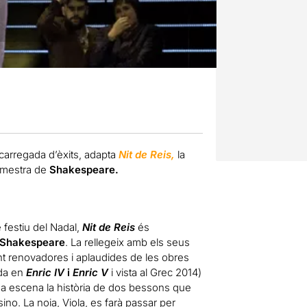
 carregada d’èxits, adapta
Nit de Reis,
la
 mestra de
Shakespeare.
festiu del Nadal,
Nit de Reis
és
Shakespeare
. La rellegeix amb els seus
nt renovadores i aplaudides de les obres
da en
Enric IV
i
Enric V
i vista al Grec 2014)
 a escena la història de dos bessons que
rsino. La noia, Viola, es farà passar per