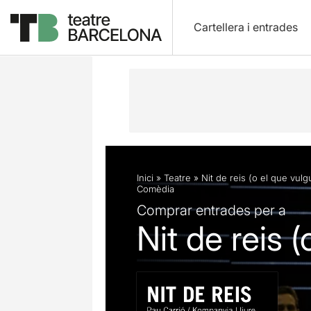
Cartellera i entrades
Descripció
Fitxa artística
Fotos i 
Inici
»
Teatre
»
Nit de reis (o el que vulg
Comèdia
Comprar entrades per a
Nit de reis (