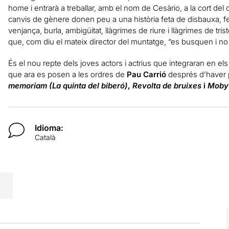
home i entrarà a treballar, amb el nom de Cesàrio, a la cort de
canvis de gènere donen peu a una història feta de disbauxa, f
venjança, burla, ambigüitat, llàgrimes de riure i llàgrimes de tri
que, com diu el mateix director del muntatge, “es busquen i no 
És el nou repte dels joves actors i actrius que integraran en el
que ara es posen a les ordres de
Pau Carrió
després d’haver 
memoriam (La quinta del biberó)
,
Revolta de bruixes
i
Moby 
Idioma:
Català