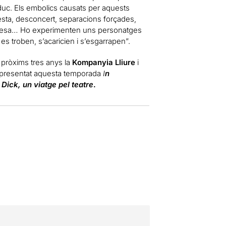
l duc. Els embolics causats per aquests
esta, desconcert, separacions forçades,
stesa…
Ho experimenten uns personatges
es troben, s’acaricien i s’esgarrapen”.
s pròxims tres anys la
Kompanyia Lliure
i
presentat aquesta temporada
I
n
Dick, un viatge pel teatre
.