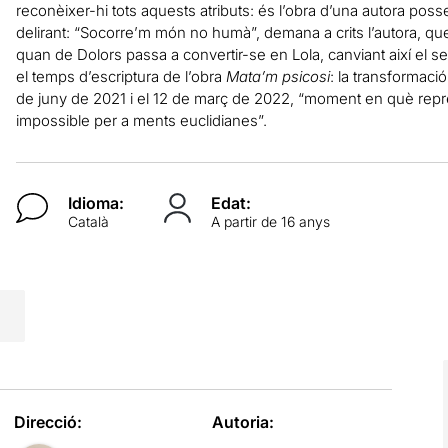
reconèixer-hi tots aquests atributs: és l’obra d’una autora posse
delirant: “Socorre’m món no humà”, demana a crits l’autora, qu
quan de Dolors passa a convertir-se en Lola, canviant així el s
el temps d’escriptura de l’obra
Mata’m psicosi
: la transformaci
de juny de 2021 i el 12 de març de 2022, “moment en què reprè
impossible per a ments euclidianes”.
Idioma:
Edat:
Català
A partir de 16 anys
Direcció:
Autoria: