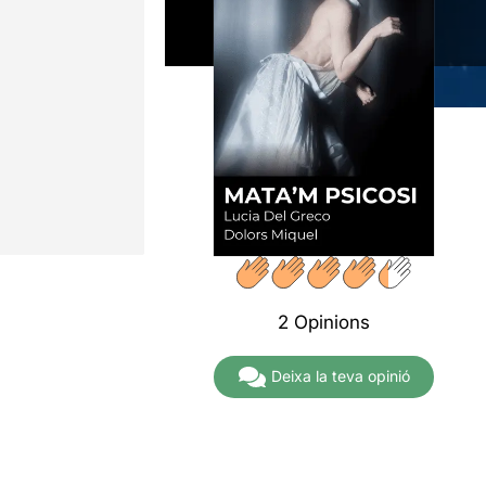
2 Opinions
Deixa la teva opinió