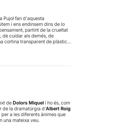
lba Pujol fan d'aquesta
sitem i ens endinsem dins de lo
pensament, partint de la crueltat
e, de cuidar als demés, de
a cortina transparent de plàstic,
"jo", com dos éssers totalment
ext.
ser humà a través dels textos de
text de
Dolors Miquel
i ho és, com
r de la dramatúrgia d’
Albert Roig
i per a les diferents ànimes que
ón una mateixa veu.