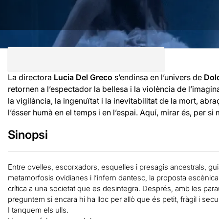
La directora
Lucia Del Greco
s’endinsa en l’univers de
Dol
retornen a l’espectador la bellesa i la violència de l’imagina
la vigilància, la ingenuïtat i la inevitabilitat de la mort, a
l’ésser humà en el temps i en l’espai. Aquí, mirar és, per si m
Sinopsi
Entre ovelles, escorxadors, esquelles i presagis ancestrals, gui
metamorfosis ovidianes i l’infern dantesc, la proposta escènic
crítica a una societat que es desintegra. Després, amb les par
preguntem si encara hi ha lloc per allò que és petit, fràgil i secul
I tanquem els ulls.