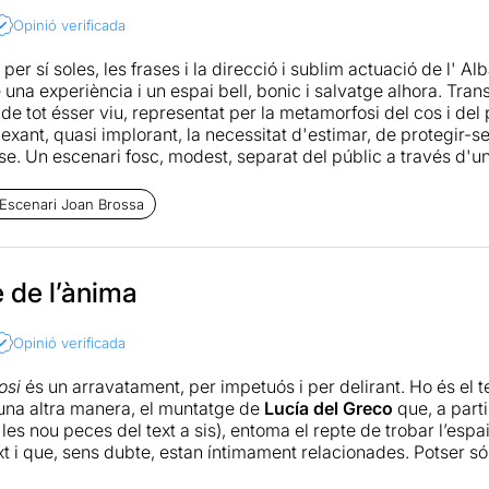
Opinió verificada
per sí soles, les frases i la direcció i sublim actuació de l' A
una experiència i un espai bell, bonic i salvatge alhora. Tran
de tot ésser viu, representat per la metamorfosi del cos i del 
exant, quasi implorant, la necessitat d'estimar, de protegir-s
se. Un escenari fosc, modest, separat del públic a través d'un
re públic i actriu, que reconfirma la hipocresia del "tu" i del 
com si els segons no fossim partíceps de tot el que relata el t
 Escenari Joan Brossa
 endinsar-vos en aquesta desintegració i metamorfosi de l'és
uel i la veu d'Alba Pujol. Ho necessitem.
e de l’ànima
Opinió verificada
osi
és un arravatament, per impetuós i per delirant. Ho és el 
’una altra manera, el muntatge de
Lucía del Greco
que, a parti
les nou peces del text a sis), entoma el repte de trobar l’espa
ext i que, sens dubte, estan íntimament relacionades. Potser s