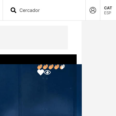
CAT
ESP