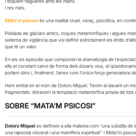
I toquem falgueres amb les mans.
I res més.
Mata’m psicosi
és una realitat cruel, voraç, psicòtica, en cont
Poblada de glaciars antics, roques metamòrfiques i algues ma
sistema de vigilància que vol definir estrictament els límits d’all
que té un valor.
En els sis episodis que componen la dramatúrgia de l’espectacl
ells el constant canvi de forma dels éssers vius, el qüestionamen
portem dins i, finalment, l’amor com l’única força generadora de
Hem entrat en el món de Dolors Miquel. Tenim al davant un mosa
fragmentats. Abracem la temptació metamòrfica pròpia de tots e
SOBRE “MATA’M PSICOSI”
Dolors Miquel
es defineix a ella mateixa com “una súbdita de
una rapsoda visceral i una mamífera espiritual”. I
Mata’m psicos