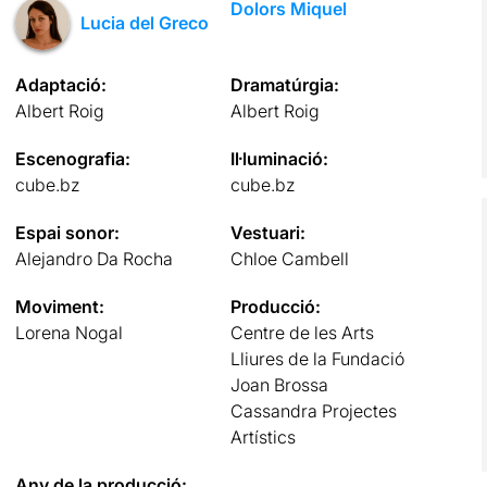
Dolors Miquel
Lucia del Greco
Adaptació:
Dramatúrgia:
Albert Roig
Albert Roig
Escenografia:
Il·luminació:
cube.bz
cube.bz
Espai sonor:
Vestuari:
Alejandro Da Rocha
Chloe Cambell
Moviment:
Producció:
Lorena Nogal
Centre de les Arts
Lliures de la Fundació
Joan Brossa
Cassandra Projectes
Artístics
Any de la producció: