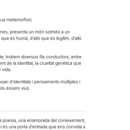
ínua metamorfosi.
rines, presenta un món sotmès a un
ò que és humà, d’allò que és legítim, d’allò
e, trobem diversos fils conductors, entre
t de la identitat, la crueltat genètica que
 vida.
ic d’identitats i pensaments múltiples i
ls éssers vius.
 la poesia, una enamorada del coneixement,
i
és una porta d’entrada que ens convida a