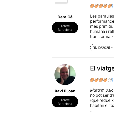
Les paraulés 
Dera Gé
performance 
més primitiu 
Teatre
Barcelona
humana i refl
transformar-
distància ent
heterogenis, 
15/10/2025 -
Us convido a
la Dolors Miq
El viatg
Mata’m psic
Xavi Pijoan
no pot ser d
(que redueix 
Teatre
Barcelona
habiten el t