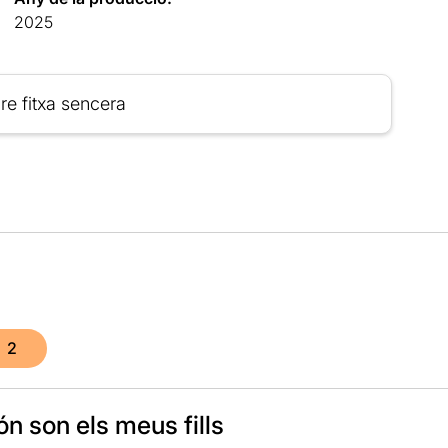
2025
re fitxa sencera
2
ón son els meus fills