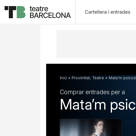
Cartellera i entrades
Descripció
Fitxa artística
Fotos i 
Inici
»
Proximitat
,
Teatre
»
Mata’m psicos
Comprar entrades per a
Mata’m psic