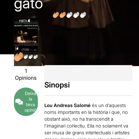
gato
1
Opinions
Sinopsi
Deixa
la
teva
Lou Andreas Salomé
és un d’aquests
opinió
noms importants en la història i que, no
obstant això, no ha transcendit a
l’imaginari col·lectiu. Ella no solament va
ser musa de grans intel·lectuals i artistes