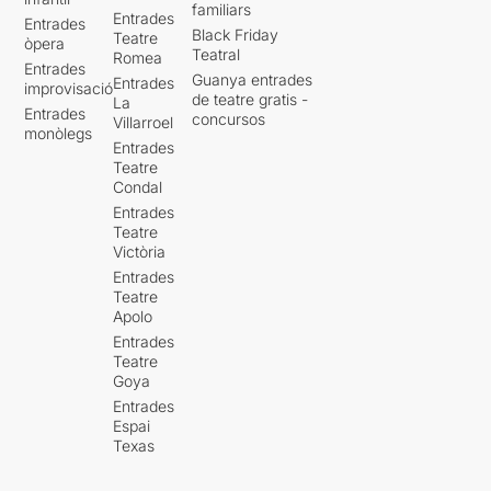
familiars
Entrades
Entrades
Black Friday
Teatre
òpera
Teatral
Romea
Entrades
Guanya entrades
Entrades
improvisació
de teatre gratis -
La
Entrades
concursos
Villarroel
monòlegs
Entrades
Teatre
Condal
Entrades
Teatre
Victòria
Entrades
Teatre
Apolo
Entrades
Teatre
Goya
Entrades
Espai
Texas