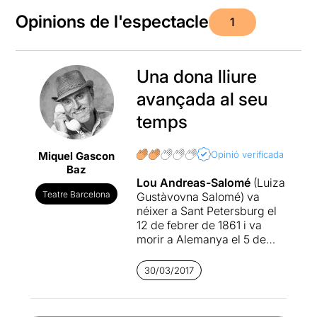
Opinions de l'espectacle
1
Una dona lliure
avançada al seu
temps
Opinió verificada
Miquel Gascon
Baz
Lou Andreas-Salomé
(Luiza
Teatre Barcelona
Gustàvovna Salomé) va
néixer a Sant Petersburg el
12 de febrer de 1861 i va
morir a Alemanya el 5 de
febrer de 1937. La Gestapo
va confiscar la seva
30/03/2017
biblioteca pocs dies després
de la seva mort.