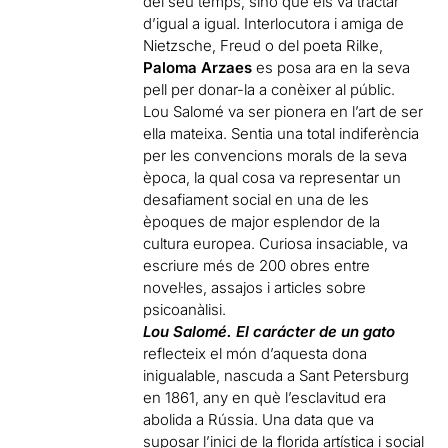
del seu temps, sinó que els va tractar
d’igual a igual. Interlocutora i amiga de
Nietzsche, Freud o del poeta Rilke,
Paloma Arzaes
es posa ara en la seva
pell per donar-la a conèixer al públic.
Lou Salomé va ser pionera en l’art de ser
ella mateixa. Sentia una total indiferència
per les convencions morals de la seva
època, la qual cosa va representar un
desafiament social en una de les
èpoques de major esplendor de la
cultura europea. Curiosa insaciable, va
escriure més de 200 obres entre
novel·les, assajos i articles sobre
psicoanàlisi.
Lou Salomé. El carácter de un gato
reflecteix el món d’aquesta dona
inigualable, nascuda a Sant Petersburg
en 1861, any en què l’esclavitud era
abolida a Rússia. Una data que va
suposar l’inici de la florida artística i social