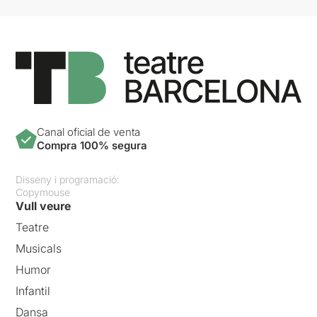
Canal oficial de venta
Compra 100% segura
Disseny i programació:
Copymouse
Vull veure
Teatre
Musicals
Humor
Infantil
Dansa