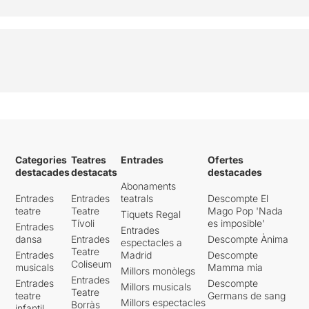
durada de la representació
(menys de 50 minuts),
els
espectadors no som
capaços de connectar amb
aquesta personalitat,
perquè el text no és gens
fàci
l... i llavors és difícil de
connectar.
Si desitgeu llegir la valoració
original, només heu de clicar
Categories
Teatres
Entrades
Ofertes
AQUÍ
destacades
destacats
destacades
Abonaments
Entrades
Entrades
teatrals
Descompte El
teatre
Teatre
Mago Pop 'Nada
Tiquets Regal
Tívoli
es imposible'
Entrades
Entrades
dansa
Entrades
Descompte Ànima
espectacles a
Teatre
Entrades
Madrid
Descompte
Coliseum
musicals
Mamma mia
Millors monòlegs
Entrades
Entrades
Descompte
Millors musicals
Teatre
teatre
Germans de sang
Millors espectacles
Borràs
infantil