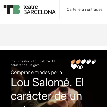
Cartellera i entrades
Descripció
Fitxa artística
Opinions
Inici
»
Teatre
»
Lou Salomé. El
carácter de un gato
Comprar entrades per a
Lou Salomé. El
carácter de un