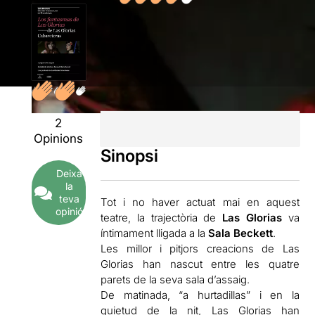
2
Opinions
Sinopsi
Deixa
la
teva
Tot i no haver actuat mai en aquest
opinió
teatre, la trajectòria de
Las Glorias
va
íntimament lligada a la
Sala Beckett
.
Les millor i pitjors creacions de Las
Glorias han nascut entre les quatre
parets de la seva sala d’assaig.
De matinada, “a hurtadillas” i en la
quietud de la nit, Las Glorias han