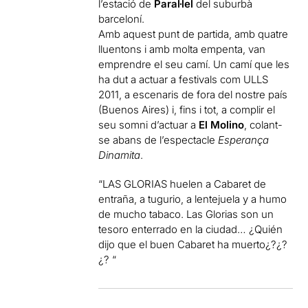
l’estació de
Paral·lel
del suburbà
barceloní.
Amb aquest punt de partida, amb quatre
lluentons i amb molta empenta, van
emprendre el seu camí. Un camí que les
ha dut a actuar a festivals com ULLS
2011, a escenaris de fora del nostre país
(Buenos Aires) i, fins i tot, a complir el
seu somni d’actuar a
El Molino
, colant-
se abans de l’espectacle
Esperança
Dinamita
.
“LAS GLORIAS huelen a Cabaret de
entraña, a tugurio, a lentejuela y a humo
de mucho tabaco. Las Glorias son un
tesoro enterrado en la ciudad… ¿Quién
dijo que el buen Cabaret ha muerto¿?¿?
¿? “