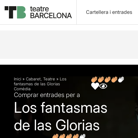
Cartellera i entrades
Descripció
Fitxa artística
Opinions
Inici
»
Cabaret
,
Teatre
»
Los
fantasmas de las Glorias
Comèdia
Comprar entrades per a
Los fantasmas
de las Glorias