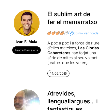
El sublim art de
fer el mamarratxo
Opinió verificada
Iván F. Mula
A poc a poc i a força de riure
d’elles mateixes,
Las Glorias
Teatre Barcelona
Cabareteras
han forjat una
sèrie de mites al seu voltant
(teatres que les veten,
intents de censura i boicot
contra elles, sales que
14/05/2016
tanquen després d’una
actuació seva...) que les han
convertit en tot un referent
del cabaret underground. La
Atrevides,
seva (suposada) carrera
llenguallargues… i
maleïda, però, ha suposat
dos elements importants.
fantàstiques