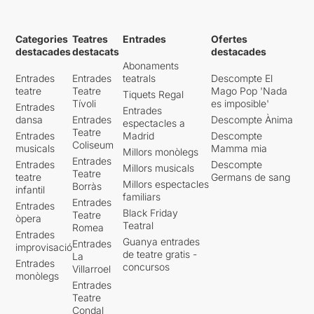
els seus espectacles, i l’altre
dia no va ser una excepció.
Categories
Teatres
Entrades
Ofertes
Els hi va costar tres intents,
destacades
destacats
destacades
però finalment van
Abonaments
concloure un dels seus
Entrades
Entrades
teatrals
Descompte El
muntatges més divertits,
teatre
Teatre
Mago Pop 'Nada
Tiquets Regal
descarats i atrevits. Només
Tívoli
es imposible'
Entrades
us diré que van acabar
Entrades
dansa
Entrades
Descompte Ànima
espectacles a
muntant una foguera amb
Teatre
Entrades
Madrid
Descompte
diversos exemplars de la
Coliseum
musicals
Mamma mia
Millors monòlegs
revista
Pausa
, mentre el
Entrades
Entrades
Descompte
públic
vitorejava
i
Millors musicals
Teatre
teatre
Germans de sang
aplaudia... i tot plegat
Millors espectacles
Borràs
infantil
davant de Toni Casares,
familiars
Entrades
Entrades
director de la Sala Beckett.
Black Friday
Teatre
òpera
Un fantàstic disbarat del que
Teatral
Romea
Entrades
s'hauria de gaudir molt més
Guanya entrades
Entrades
improvisació
sovint.
de teatre gratis -
La
Entrades
concursos
Villarroel
monòlegs
Entrades
Teatre
Condal