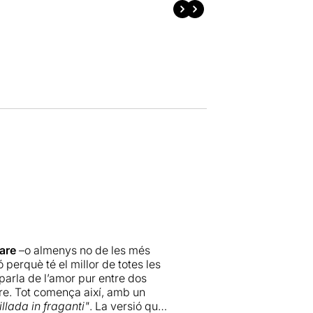
are
–o almenys no de les més
 perquè té el millor de totes les
s parla de l’amor pur entre dos
tre. Tot comença així, amb un
illada in fraganti"
. La versió que