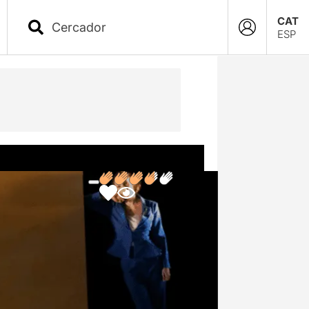
CAT
ESP