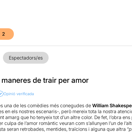
2
Espectadors/es
 maneres de trair per amor
Opinió verificada
és una de les comèdies més conegudes de
William Shakespe
 en els nostres escenaris-, però mereix tota la nostra atenció
unt amarg que ho tenyeix tot d’un altre color. De fet, l’obra en
r culpa de l’amor romàntic veuran com s’allunyen l’un de l’al
sta seran retrobades, mentides, traïcions i alguna que altra “
p