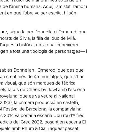
de l’ànima humana. Aquí, l’amistat, l’amor i
t en què l’obra va ser escrita, hi són
eare, signada per Donnellan i Ormerod, que
ats de Sílvia, la filla del duc de Milà.
aquesta història, en la qual coneixereu
gen a tota una tipologia de personatges— i
nsables Donnellan i Ormerod, que des que
 han creat més de 45 muntatges, que s’han
sa visual, que són marques de fàbrica
 els llaços de Cheek by Jowl amb l’escena
eovejuna, que es va veure al National
023), la primera producció en castellà,
l Festival de Barcelona, la companyia ha
 2014 va portar a escena Ubu roi d’Alfred
’edició del Grec 2022, posant en escena El
 cojuelo amb Rhum & Cia, i aquest passat