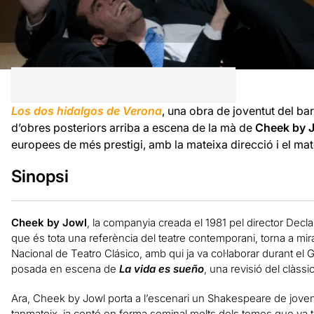
Los dos hidalgos de Verona
, una obra de joventut del ba
d’obres posteriors arriba a escena de la mà de
Cheek by 
europees de més prestigi, amb la mateixa direcció i el ma
Sinopsi
Cheek by Jowl
, la companyia creada el 1981 pel director Decl
que és tota una referència del teatre contemporani, torna a mir
Nacional de Teatro Clásico, amb qui ja va col·laborar durant el
posada en escena de
La vida es sueño
, una revisió del clàss
Ara, Cheek by Jowl porta a l’escenari un Shakespeare de joventu
tanmateix, ja conté en forma seminal molts dels temes que va 