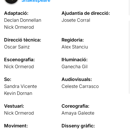
Adaptació:
Ajudantia de direcció:
Declan Donnellan
Josete Corral
Nick Ormerod
Direcció tècnica:
Regidoria:
Oscar Sainz
Alex Stanciu
Escenografia:
Il·luminació:
Nick Ormerod
Ganecha Gil
So:
Audiovisuals:
Sandra Vicente
Celeste Carrasco
Kevin Dornan
Vestuari:
Coreografia:
Nick Ormerod
Amaya Galeote
Moviment:
Disseny gràfic: