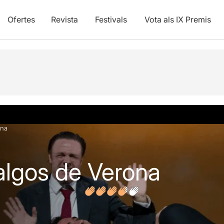
Ofertes
Revista
Festivals
Vota als IX Premis
vídeos
Opinions
Articles
ona
algos de Verona