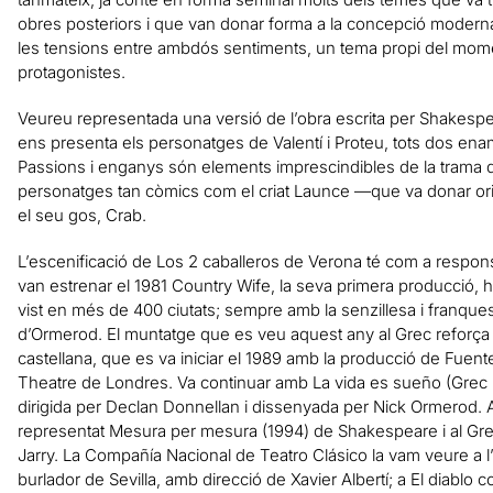
obres posteriors i que van donar forma a la concepció moderna 
les tensions entre ambdós sentiments, un tema propi del momen
protagonistes.
Veureu representada una versió de l’obra escrita per Shakesp
ens presenta els personatges de Valentí i Proteu, tots dos enamor
Passions i enganys són elements imprescindibles de la trama d’
personatges tan còmics com el criat Launce —que va donar ori
el seu gos, Crab.
L’escenificació de Los 2 caballeros de Verona té com a respo
van estrenar el 1981 Country Wife, la seva primera producció,
vist en més de 400 ciutats; sempre amb la senzillesa i franque
d’Ormerod. El muntatge que es veu aquest any al Grec reforça
castellana, que es va iniciar el 1989 amb la producció de Fuent
Theatre de Londres. Va continuar amb La vida es sueño (Grec 2
dirigida per Declan Donnellan i dissenyada per Nick Ormerod. A
representat Mesura per mesura (1994) de Shakespeare i al Grec
Jarry. La Compañía Nacional de Teatro Clásico la vam veure a l
burlador de Sevilla, amb direcció de Xavier Albertí; a El diablo