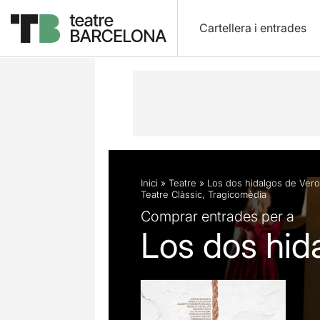
Cartellera i entrades
Descripció
Fitxa artística
Fotos i 
Inici
»
Teatre
»
Los dos hidalgos de Ver
Teatre Clàssic
,
Tragicomèdia
Comprar entrades per a
Los dos hid