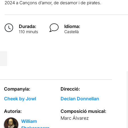
2024 a Cançons d’amor, de desamor i de pirates.
Durada:
Idioma:
110 minuts
Castellà
Companyia:
Direcció:
Cheek by Jowl
Declan Donnellan
Autoria:
Composició musical:
Marc Álvarez
William
Shakespeare