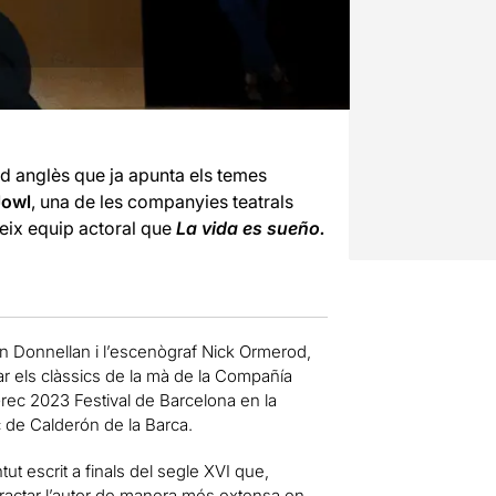
rd anglès que ja apunta els temes
Jowl
, una de les companyies teatrals
teix equip actoral que
La vida es sueño.
an Donnellan i l’escenògraf Nick Ormerod,
ar els clàssics de la mà de la Compañía
 Grec 2023 Festival de Barcelona en la
ic de Calderón de la Barca.
t escrit a finals del segle XVI que,
tractar l’autor de manera més extensa en