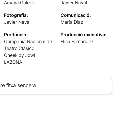
Amaya Galeote
Javier Naval
Fotografia:
Comunicació:
Javier Naval
María Díaz
Producció:
Producció executiva:
Compañía Nacional de
Elisa Fernández
Teatro Clásico
Cheek by Jowl
LAZONA
re fitxa sencera