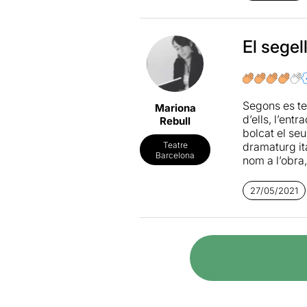
seu pensament
L’olor eixor
guanyadora 
El segel
per l’obra
Le
Mencheta
.
En aquest ca
Segons es te
Mariona
Gogh
passa 
d’ells, l’ent
Rebull
un primer act
bolcat el seu
punt d’inflex
dramaturg ita
Teatre
l’hospital.
Barcelona
nom a l’obra
Aquesta pri
No obstant, 
27/05/2021
protagonisme
plantejava el
contrapunt co
seriosament j
hospital, pe
transmetre l’
dramatúrgic 
interpretada
cordura i la b
L’acompanyen 
el narcisisme
El nivell d’
interpreta V
L’obra ens r
portant els s