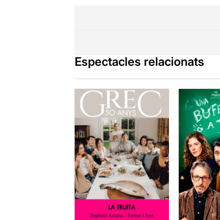
curació més q
interiors més
juga també el
propostes te
puresa, la ne
inquietant, 
I és que tam
fer acolorir
l’espectacle,
acompanya, t
Espectacles relacionats
La sensació,
l’espectacle)
tota la seva
partitura vi
cada minut d