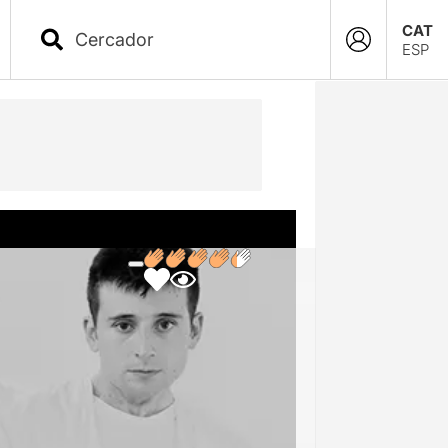
CAT
ESP