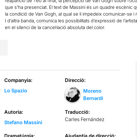
reaparició de Teo al final, la percepció de Van Gogh sobre l’oco
que s’ha presenciat. El text de Massini és un quadre escènic
la condició de Van Gogh, al qual se li impedeix comunicar-se i r
I d’altra banda, comunica les possibilitats d’expressió de l’artis
en el silenci de la cancel·lació absoluta del color.
Companyia:
Direcció:
Lo Spazio
Moreno
Bernardi
Autoria:
Traducció:
Carles Fernández
Stefano Massini
Dramatúrgia:
Ajudantia de direcció: