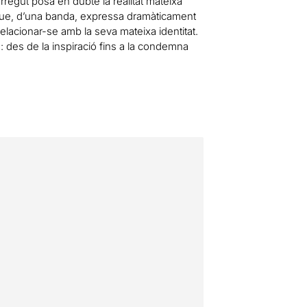
rregut posa en dubte la realitat mateixa
 que, d’una banda, expressa dramàticament
elacionar-se amb la seva mateixa identitat.
ta: des de la inspiració fins a la condemna