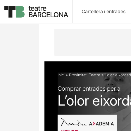
Cartellera i entrades
Descripció
Fitxa artística
Fotos i 
Inici
»
Proximitat
,
Teatre
»
L’olor eixorda
Comprar entrades per a
L’olor eixor