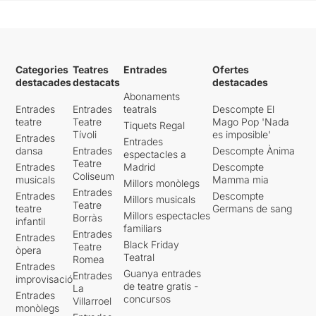
Categories
Teatres
Entrades
Ofertes
destacades
destacats
destacades
Abonaments
Entrades
Entrades
teatrals
Descompte El
teatre
Teatre
Mago Pop 'Nada
Tiquets Regal
Tívoli
es imposible'
Entrades
Entrades
dansa
Entrades
Descompte Ànima
espectacles a
Teatre
Entrades
Madrid
Descompte
Coliseum
musicals
Mamma mia
Millors monòlegs
Entrades
Entrades
Descompte
Millors musicals
Teatre
teatre
Germans de sang
Millors espectacles
Borràs
infantil
familiars
Entrades
Entrades
Black Friday
Teatre
òpera
Teatral
Romea
Entrades
Guanya entrades
Entrades
improvisació
de teatre gratis -
La
Entrades
concursos
Villarroel
monòlegs