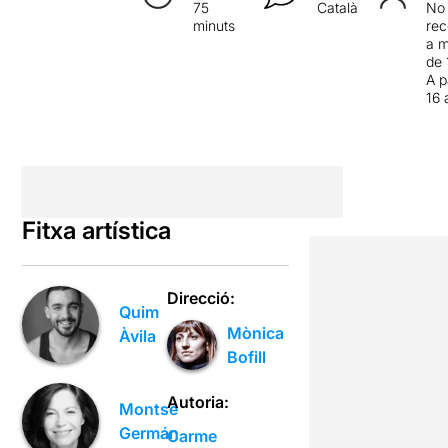
75
Català
No
minuts
re
a 
de 
A p
16 
Fitxa artística
Direcció:
Quim
Mònica
Àvila
Bofill
Autoria:
Montse
Germán
Carme