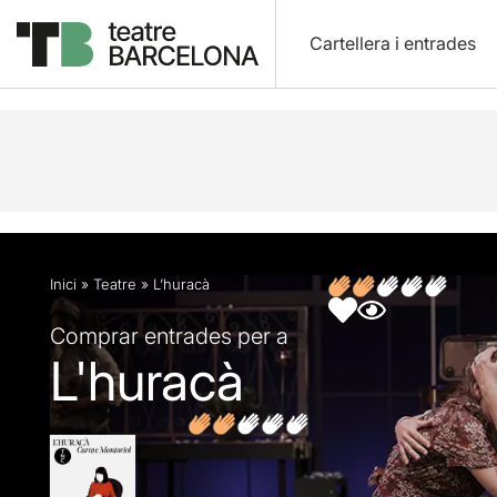
Cartellera i entrades
Descripció
Fitxa artística
Fotos i vídeos
Opin
Inici
»
Teatre
»
L’huracà
Comprar entrades per a
L'huracà