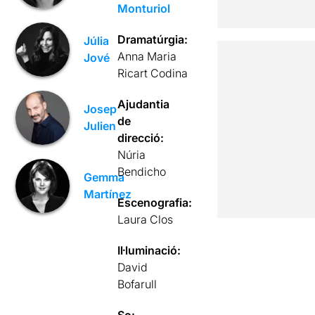
Monturiol
Dramatúrgia:
Júlia
Anna Maria
Jové
Ricart Codina
Ajudantia
Josep
de
Julien
direcció:
Núria
Bendicho
Gemma
Martínez
Escenografia:
Laura Clos
Il·luminació:
David
Bofarull
So: