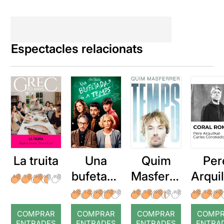
Espectacles relacionats
La truita
Una
Quim
Per
bufetada
Masferre
Arqui
a temps
r: Temps
: Cor
romp
COMPRAR
COMPRAR
COMPRAR
COMP
ENTRADES
ENTRADES
ENTRADES
ENTRA