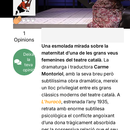
1
Opinions
Una esmolada mirada sobre la
maternitat d’una de les grans veus
Deixa
la
femenines del teatre català
. La
teva
dramaturga i traductora
Carme
opinió
Montoriol
, amb la seva breu però
subtilíssima obra dramàtica, mereix
un lloc privilegiat entre els grans
clàssics moderns del teatre català. A
L’huracà
, estrenada l’any 1935,
retrata amb enorme subtilesa
psicològica el conflicte angoixant
d’una dona tràgicament absorbida
per la possessiva relació que el seu