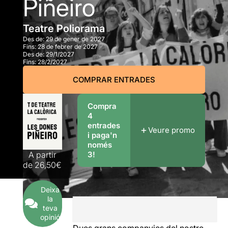
Piñeiro
Teatre Poliorama
Des de:
29 de gener de 2027
Fins:
28 de febrer de 2027
Des de:
29/1/2027
Fins:
28/2/2027
COMPRAR ENTRADES
Compra
4
entrades
Veure promo
i paga'n
només
A partir
3!
de
26,50€
Deixa
la
teva
opinió
Dues grans companyies del nostre