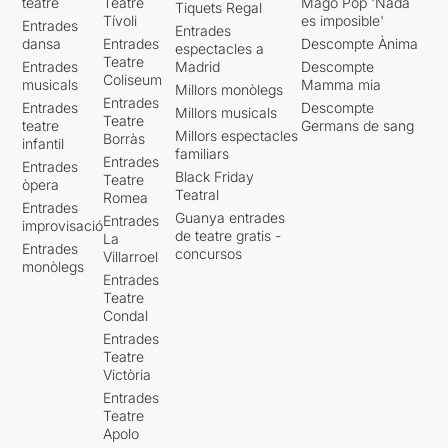
teatre
Teatre
Mago Pop 'Nada
Tiquets Regal
Tívoli
es imposible'
Entrades
Entrades
dansa
Entrades
Descompte Ànima
espectacles a
Teatre
Entrades
Madrid
Descompte
Coliseum
musicals
Mamma mia
Millors monòlegs
Entrades
Entrades
Descompte
Millors musicals
Teatre
teatre
Germans de sang
Millors espectacles
Borràs
infantil
familiars
Entrades
Entrades
Black Friday
Teatre
òpera
Teatral
Romea
Entrades
Guanya entrades
Entrades
improvisació
de teatre gratis -
La
Entrades
concursos
Villarroel
monòlegs
Entrades
Teatre
Condal
Entrades
Teatre
Victòria
Entrades
Teatre
Apolo