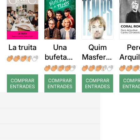
La truita
Una
Quim
Per
bufetada
Masferre
Arqui
a temps
r: Temps
: Cor
romp
COMPRAR
COMPRAR
COMPRAR
COMP
ENTRADES
ENTRADES
ENTRADES
ENTRA