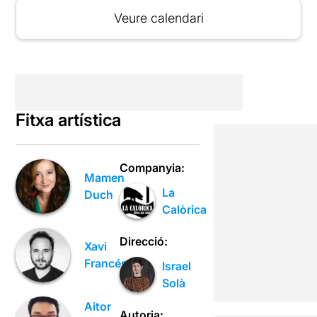
Veure calendari
Fitxa artística
Companyia:
Mamen
La
Duch
Calòrica
Direcció:
Xavi
Francés
Israel
Solà
Aitor
Autoria: