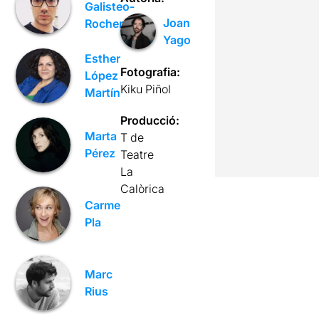
Galisteo-
Joan
Rocher
Yago
Esther
Fotografia:
López
Kiku Piñol
Martín
Producció:
Marta
T de
Pérez
Teatre
La
Calòrica
Carme
Pla
Marc
Rius