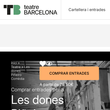
Cartellera i entrades
Descripció
Horaris
Fitxa artística
Info pràctic
Inici
»
Teatre
»
Les
dones
COMPRAR ENTRADES
Piñeiro
Comèdia
A partir de
26,50€
Comprar entrades per a
Les dones