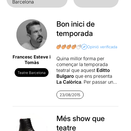
Barcelona
Bon inici de
temporada
Opinió verificada
Francesc Esteve i
Quina millor forma per
Tomàs
començar la temporada
teatral que aquest
Editto
Teatre Barcelona
Bulgaro
que ens presenta
La Calòrica
. Per passar una
bona estona, a més de veure
com fets ocorreguts a Itàlia
23/08/2015
del 2002 encara pot ser
actual.
Quan una companyia
Més show que
decideix portar als escenaris
teatre
uns fets com els que