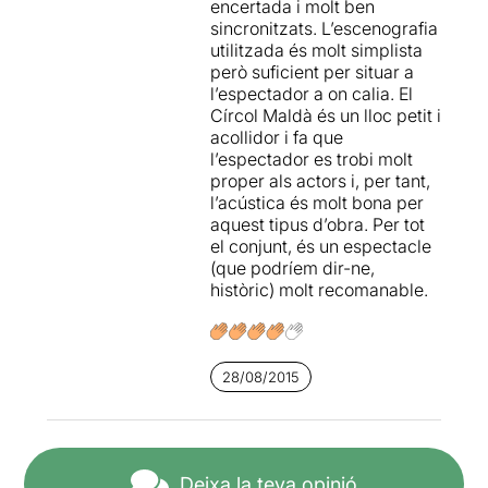
encertada i molt ben
l'estiu això pot estar molt bé.
sincronitzats. L’escenografia
utilitzada és molt simplista
http://www.blocdenkbrota.bl
però suficient per situar a
ogspot.com.es/
l’espectador a on calia. El
Círcol Maldà és un lloc petit i
acollidor i fa que
l’espectador es trobi molt
proper als actors i, per tant,
l’acústica és molt bona per
aquest tipus d’obra. Per tot
el conjunt, és un espectacle
(que podríem dir-ne,
històric) molt recomanable.
28/08/2015
Deixa la teva opinió