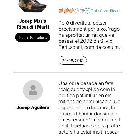
transcorre en aquesta
història, pot caure en una
Opinió verificada
obra grollera.S'ha de dir,
Josep Maria
que en aquest cas (
Joan
Però divertida, potser
Ribaudí i Martí
Yago
com
Israel Solà
)
precisament per això. Yago
defuig del que podria ser
ha aprofitat un fet que va
Teatre Barcelona
fàcil i t'ho presenta amb
passar el 2002 on Silvio
humor i a la vegada amb un
Berlusconi, com de costum,
punt de crítica.
es va passar de rosca, i els
components de La Calòrica
20/08/2015
A més ...(seguim)
hi han posat la resta: ganes i
efectivitat en la broma
mordaç sota la batuta
Una obra basada en fets
d'Israel Solà. Setanta cinc
reals que t’explica com la
minuts d'espectacle fresc,
política pot influir en els
deshinibit i en clau de conya
mitjans de comunicació. Un
tot i el rerefons dramàtic per
Josep Aguilera
espectacle on la sàtira, la
patètic. Aneu-hi; us ho
crítica i l’humor dansen en
passareu bé, però tingueu
un escenari d’un teatre molt
en compte el que dic al
petit. L’actuació dels quatre
principi: és més un show
actors ha estat molt fresca,
que una obra de teatre, i a