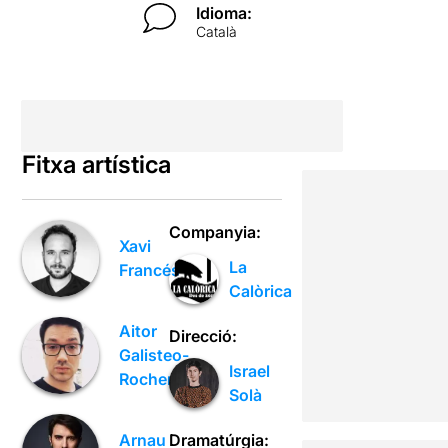
Idioma:
Català
Fitxa artística
Companyia:
Xavi
La
Francés
Calòrica
Aitor
Direcció:
Galisteo-
Israel
Rocher
Solà
Dramatúrgia:
Arnau