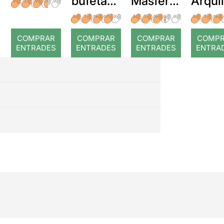
bufetada
Masferre
Arqui
a temps
r: Temps
: Cor
romp
COMPRAR
COMPRAR
COMPRAR
COMP
ENTRADES
ENTRADES
ENTRADES
ENTRA