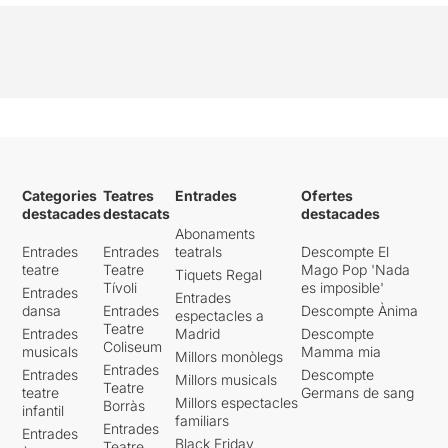
Categories
Teatres
Entrades
Ofertes
destacades
destacats
destacades
Abonaments
Entrades
Entrades
teatrals
Descompte El
teatre
Teatre
Mago Pop 'Nada
Tiquets Regal
Tívoli
es imposible'
Entrades
Entrades
dansa
Entrades
Descompte Ànima
espectacles a
Teatre
Entrades
Madrid
Descompte
Coliseum
musicals
Mamma mia
Millors monòlegs
Entrades
Entrades
Descompte
Millors musicals
Teatre
teatre
Germans de sang
Millors espectacles
Borràs
infantil
familiars
Entrades
Entrades
Black Friday
Teatre