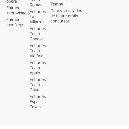
òpera
Teatral
Romea
Entrades
Guanya entrades
Entrades
improvisació
de teatre gratis -
La
Entrades
concursos
Villarroel
monòlegs
Entrades
Teatre
Condal
Entrades
Teatre
Victòria
Entrades
Teatre
Apolo
Entrades
Teatre
Goya
Entrades
Espai
Texas