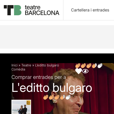
Cartellera i entrades
Descripció
Fitxa artística
Opinions
Inici
»
Teatre
»
L’editto bulgaro
Comèdia
Comprar entrades per a
L'editto bulgaro