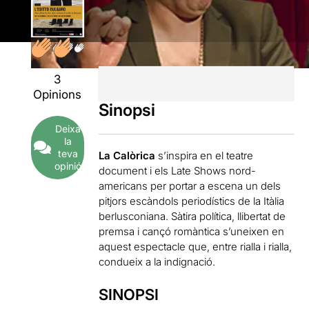
3
Opinions
Sinopsi
Deixa
la
teva
La Calòrica
s’inspira en el teatre
opinió
document i els Late Shows nord-
americans per portar a escena un dels
pitjors escàndols periodístics de la Itàlia
berlusconiana. Sàtira política, llibertat de
premsa i cançó romàntica s’uneixen en
aquest espectacle que, entre rialla i rialla,
condueix a la indignació.
SINOPSI