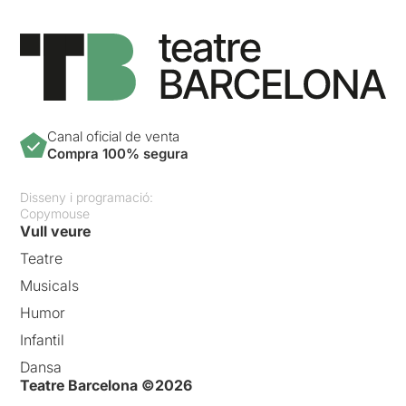
Canal oficial de venta
Compra 100% segura
Disseny i programació:
Copymouse
Vull veure
Teatre
Musicals
Humor
Infantil
Dansa
Teatre Barcelona ©2026