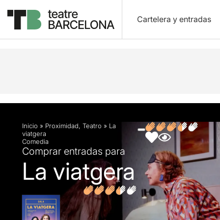
Cartelera y entradas
Descripción
Ficha artística
Fotos y vídeos
O
Inicio
»
Proximidad
,
Teatro
»
La
viatgera
Comedia
Comprar entradas para
La viatgera