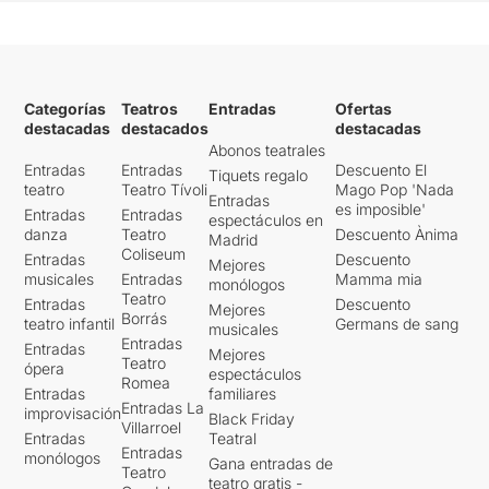
Categorías
Teatros
Entradas
Ofertas
destacadas
destacados
destacadas
Abonos teatrales
Entradas
Entradas
Descuento El
Tiquets regalo
teatro
Teatro Tívoli
Mago Pop 'Nada
Entradas
es imposible'
Entradas
Entradas
espectáculos en
danza
Teatro
Descuento Ànima
Madrid
Coliseum
Entradas
Descuento
Mejores
musicales
Entradas
Mamma mia
monólogos
Teatro
Entradas
Descuento
Mejores
Borrás
teatro infantil
Germans de sang
musicales
Entradas
Entradas
Mejores
Teatro
ópera
espectáculos
Romea
Entradas
familiares
Entradas La
improvisación
Black Friday
Villarroel
Entradas
Teatral
Entradas
monólogos
Gana entradas de
Teatro
teatro gratis -