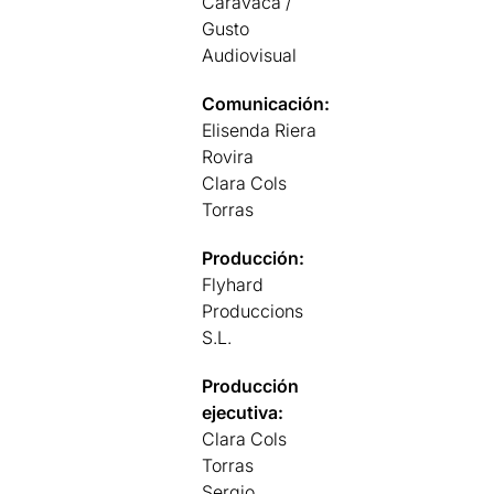
Caravaca /
Gusto
Audiovisual
Comunicación:
Elisenda Riera
Rovira
Clara Cols
Torras
Producción:
Flyhard
Produccions
S.L.
Producción
ejecutiva:
Clara Cols
Torras
Sergio