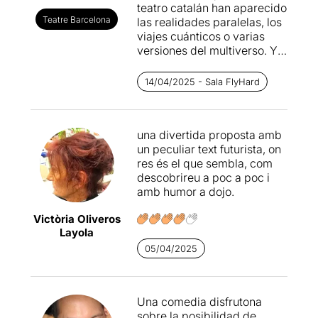
teatro catalán han aparecido
Teatre Barcelona
las realidades paralelas, los
viajes cuánticos o varias
versiones del multiverso. Ya
no hay miedo a acercar la
ciencia ficción a los
14/04/2025 - Sala FlyHard
escenarios, y bien es verdad
que el tema en ocasiones se
ha llegado a sofisticar con
una divertida proposta amb
creces.
La viatgera
es una
un peculiar text futurista, on
pieza pequeña, incluso
res és el que sembla, com
modesta, dentro de este tipo
descobrireu a poc a poc i
de subgénero. Aun así, no
amb humor a dojo.
podemos subestimar su
encanto ni su habilidad para
Victòria Oliveros
tenernos enganchados a
Layola
unos personajes que luchan
por sueños casi
05/04/2025
inabarcables.
La escritora que necesita
Una comedia disfrutona
otro éxito para seguir siendo
sobre la posibilidad de