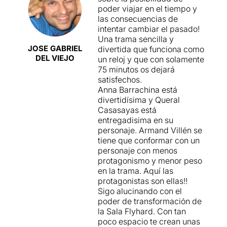
la gran autora que todo el
poder viajar en el tiempo y
mundo cree; la amiga de
las consecuencias de
juventud que llega para
intentar cambiar el pasado!
proponer un disparate; el
Una trama sencilla y
editor que puede llegar a
JOSE GABRIEL
divertida que funciona como
perder los nervios en un
DEL VIEJO
un reloj y que con solamente
momento dado, etc. Tres
75 minutos os dejará
personajes que se suman a
satisfechos.
otros de ausentes y que
Anna Barrachina está
protagonicen esta comedia
divertidísima y Queral
fantástica, llena de
Casasayas está
disparates y de un humor
entregadisima en su
poco sutil pero muy
personaje. Armand Villén se
agradecido. Solo hay que
tiene que conformar con un
recordar el final para saber
personaje con menos
que estamos ante un
protagonismo y menor peso
despropósito ágil,
en la trama. Aquí las
descarado y divertidísimo.
protagonistas son ellas!!
Sigo alucinando con el
Anna Barrachina
vuelve a
poder de transformación de
los personajes cómicos que
la Sala Flyhard. Con tan
tanto le gustan, y lo más
poco espacio te crean unas
curioso de esta ocasión es