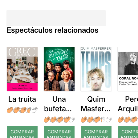
Espectáculos relacionados
La truita
Una
Quim
Per
bufetada
Masferre
Arqui
a temps
r: Temps
: Cor
romp
COMPRAR
COMPRAR
COMPRAR
COMP
ENTRADAS
ENTRADAS
ENTRADAS
ENTRA