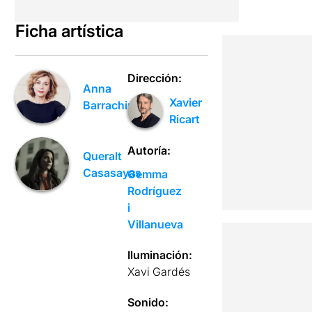
Ficha artística
Dirección:
Anna
Xavier
Barrachina
Ricart
Autoría:
Queralt
Casasayas
Gemma
Rodríguez
i
Villanueva
Iluminación:
Xavi Gardés
Sonido: