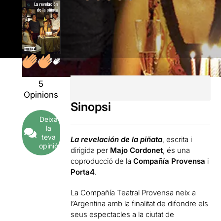
5
Opinions
Sinopsi
Deixa
la
teva
La revelación de la piñata
, escrita i
opinió
dirigida per
Majo Cordonet
, és una
coproducció de la
Compañía Provensa
i
Porta4
.
La Compañía Teatral Provensa neix a
l’Argentina amb la finalitat de difondre els
seus espectacles a la ciutat de