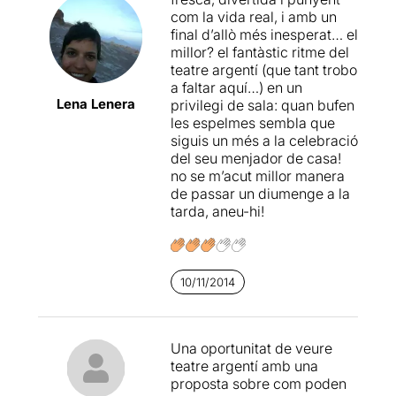
com la vida real, i amb un
Llegiu-ne més
.
final d’allò més inesperat… el
millor? el fantàstic ritme del
teatre argentí (que tant trobo
a faltar aquí…) en un
Lena Lenera
privilegi de sala: quan bufen
les espelmes sembla que
siguis un més a la celebració
del seu menjador de casa!
no se m’acut millor manera
de passar un diumenge a la
tarda, aneu-hi!
10/11/2014
Una oportunitat de veure
teatre argentí amb una
proposta sobre com poden