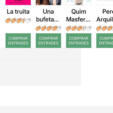
La truita
Una
Quim
Per
bufetada
Masferre
Arqui
a temps
r: Temps
: Cor
romp
COMPRAR
COMPRAR
COMPRAR
COMP
ENTRADES
ENTRADES
ENTRADES
ENTRA