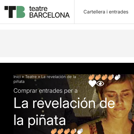
Cartellera i entrades
Descripció
Fitxa artística
Opinions
Inici
»
Teatre
»
La revelación de la
piñata
Comprar entrades per a
La revelación de
la piñata