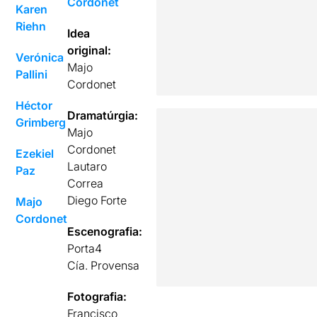
Cordonet
Karen
Riehn
Idea
original:
Verónica
Majo
Pallini
Cordonet
Héctor
Dramatúrgia:
Grimberg
Majo
Cordonet
Ezekiel
Lautaro
Paz
Correa
Diego Forte
Majo
Cordonet
Escenografia:
Porta4
Cía. Provensa
Fotografia:
Francisco