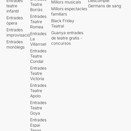
Entrades
Descompte
Millors musicals
Teatre
teatre
Germans de sang
Millors espectacles
Borràs
infantil
familiars
Entrades
Entrades
Black Friday
Teatre
òpera
Teatral
Romea
Entrades
Guanya entrades
Entrades
improvisació
de teatre gratis -
La
Entrades
concursos
Villarroel
monòlegs
Entrades
Teatre
Condal
Entrades
Teatre
Victòria
Entrades
Teatre
Apolo
Entrades
Teatre
Goya
Entrades
Espai
Texas