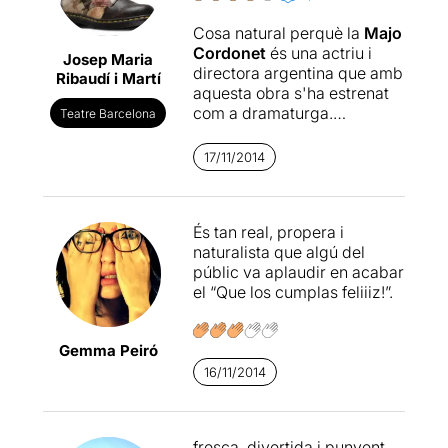
Cosa natural perquè la
Majo
Cordonet
és una actriu i
Josep Maria
directora argentina que amb
Ribaudí i Martí
aquesta obra s'ha estrenat
com a dramaturga.
Teatre Barcelona
Enhorabona! Com a
opera
prima
l'ha encertada;
17/11/2014
comèdia o drama? les dues
coses perquè retrata la vida
de una gent normal i la
És tan real, propera i
convivència és dramàtica,
naturalista que algú del
però per sort arrenca
públic va aplaudir en acabar
somriures i també riures.
el “Que los cumplas feliiiz!”.
Bona direcció que ha portat
a tots els actors a estar en el
seu paper. Brillen
Majo
Gemma Peiró
Cordonet
i
Ailin Migliora
perquè tenen els dos
16/11/2014
bombons del repartiment: la
germana curteta i la
cabroneta.
fresca, divertida i punyent