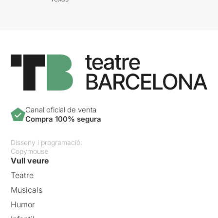
Canal oficial de venta
Compra 100% segura
Disseny i programació:
Copymouse
Vull veure
Teatre
Musicals
Humor