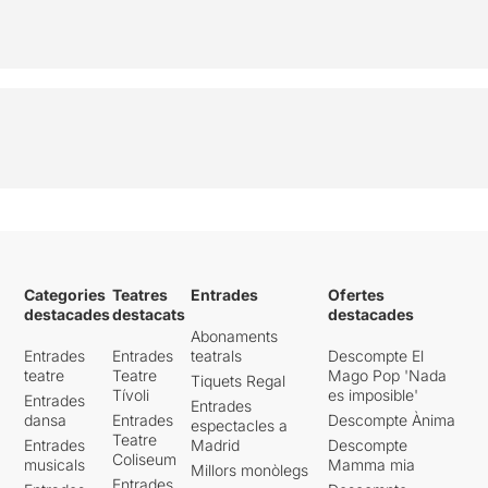
Categories
Teatres
Entrades
Ofertes
destacades
destacats
destacades
Abonaments
Entrades
Entrades
teatrals
Descompte El
teatre
Teatre
Mago Pop 'Nada
Tiquets Regal
Tívoli
es imposible'
Entrades
Entrades
dansa
Entrades
Descompte Ànima
espectacles a
Teatre
Entrades
Madrid
Descompte
Coliseum
musicals
Mamma mia
Millors monòlegs
Entrades