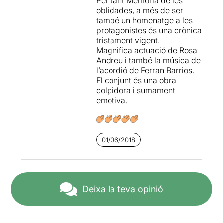
Per tant Memòria de les
acompanyada a l’acordió
oblidades, a més de ser
per
Ferran Barrios
, es posa
també un homenatge a les
en la pell de les quatre
protagonistes és una crònica
dones empresonades i de
tristament vigent.
l’única dona afusellada i que
Magnifica actuació de Rosa
encara romanen a la fossa
Andreu i també la música de
comuna de la ciutat.
l’acordió de Ferran Barrios.
El conjunt és una obra
MEMÒRIA DE LES
colpidora i sumament
OBLIDADES
amb text i
emotiva.
dramatúrgia de
Tecla
Martorell
està dirigida per
Joan Pascual
i
magníficament interpretada
per
Rosa Andreu
que
ens
01/06/2018
ha fet emocionar amb els
seus canvis de registre
i la
seva capacitat de
transmetre els sentiments de
Deixa la teva opinió
desesperació, ràbia o
incredulitat que van sentir
aquelles dones injustament
represaliades. La música