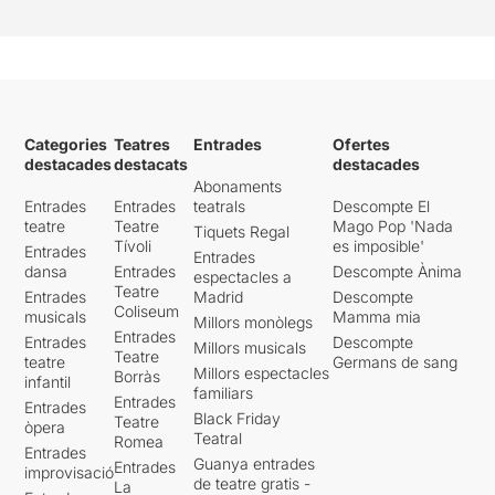
anys i som allà mateix”
.
Una posada en escena
minimalista on l'actriu juga
amb algunes peces de
vestuari per diferenciar a les
Categories
Teatres
Entrades
Ofertes
diferents protagonistes.
Una
destacades
destacats
destacades
interpretació magnifica que
Abonaments
com hem dit ens ha fet
Entrades
Entrades
teatrals
Descompte El
emocionar
. Una proposta
teatre
Teatre
Mago Pop 'Nada
Tiquets Regal
que paga la pena veure
Tívoli
es imposible'
Entrades
Entrades
encara que
la semblança a
dansa
Entrades
Descompte Ànima
espectacles a
la nostra realitat actual fa
Teatre
Entrades
Madrid
Descompte
que se'ns posi la pell de
Coliseum
musicals
Mamma mia
Millors monòlegs
gallina
.
Entrades
Entrades
Descompte
Millors musicals
Teatre
teatre
Germans de sang
Per veure la ressenya
Millors espectacles
Borràs
infantil
familiars
original, només cal clicar en
Entrades
Entrades
aquest
ENLLAÇ
Black Friday
Teatre
òpera
Teatral
Romea
Entrades
Guanya entrades
Entrades
improvisació
de teatre gratis -
La