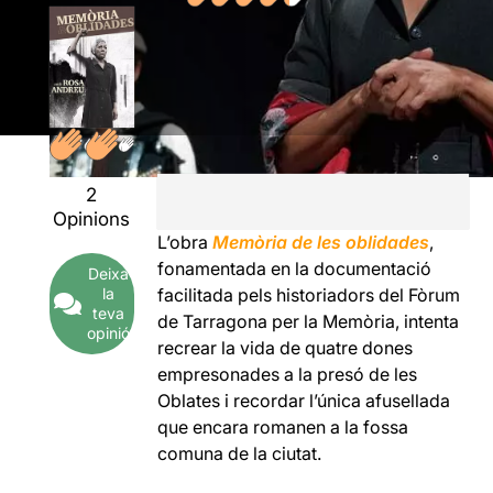
2
Opinions
L’obra
Memòria de les oblidades
,
fonamentada en la documentació
Deixa
la
facilitada pels historiadors del Fòrum
teva
de Tarragona per la Memòria, intenta
opinió
recrear la vida de quatre dones
empresonades a la presó de les
Oblates i recordar l’única afusellada
que encara romanen a la fossa
comuna de la ciutat.