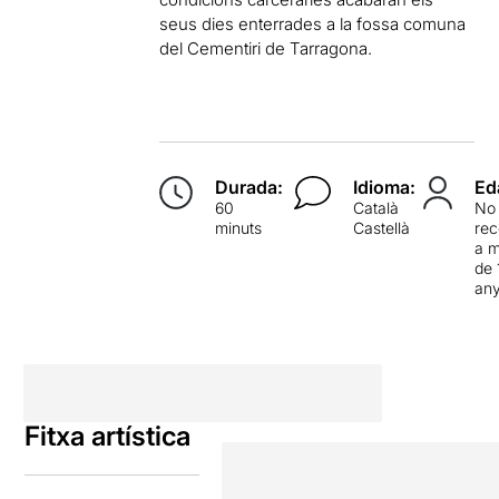
seus dies enterrades a la fossa comuna
del Cementiri de Tarragona.
Durada:
Idioma:
Ed
60
Català
No
minuts
Castellà
re
a 
de 
an
Fitxa artística