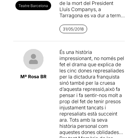
de la mort del President
Teatre Barcelona
Lluís Companys, a
Tarragona es va dur a terme
la dramatització teatral de
l’obra “
MEMÒRIA DE LES
31/05/2018
OBLIDADES
.
Històries de la
presó de les Oblates
”
, de
l’autora
Tecla Martorell
,
És una història
amb la rapsoda Josepa ‘Lîla’
impressionant, no només pel
Urbano i la música de
fet el drama que explica de
Conrad Setó.
les cinc dones represaliades
Mª Rosa BR
per la dictadura franquista
Ara podem veure aquesta
sinó també per la cruesa
proposta, al renovat
Versus
d’aquesta repressió,això fa
Glòries.
Basada en les
pensar i fa sentir-nos molt a
dades reals sobre la vida de
prop del fet de tenir presos
quatre dones
injustament tancats i
empresonades pel règim
represaliats està succeint
franquista al convent de les
ara. Tots amb la seva
Oblates de Tarragona
,
història personal com
habilitat com a presó l’any
aquestes dones oblidades…
1938, l’actriu
Rosa Andreu
,