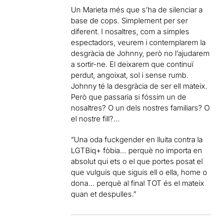
Un Marieta
més que s’ha de silenciar a
base de cops. Simplement per ser
diferent. I nosaltres, com a simples
espectadors, veurem i contemplarem la
desgràcia de Johnny, però no l’ajudarem
a sortir-ne. El deixarem que continuï
perdut, angoixat, sol i sense rumb.
Johnny té la desgràcia de ser ell mateix.
Però que passaria si fóssim un de
nosaltres? O un dels nostres familiars? O
el nostre fill?…
“Una oda
fuckgender
en lluita contra la
LGTBiq
+ fòbia… perquè no importa en
absolut qui ets o el que portes posat el
que vulguis que siguis ell o ella, home o
dona… perquè al final TOT és el mateix
quan et despulles.”