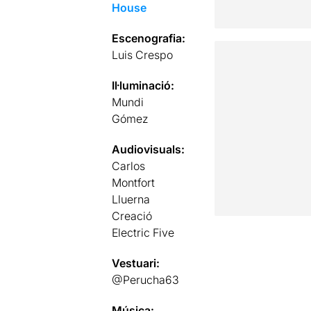
House
Escenografia:
Luis Crespo
Il·luminació:
Mundi
Gómez
Audiovisuals:
Carlos
Montfort
Lluerna
Creació
Electric Five
Vestuari:
@Perucha63
Música: