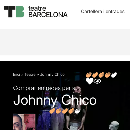
Cartellera i entrades
Descripció
Fitxa artística
Fotos i vídeos
Opin
Inici
»
Teatre
»
Johnny Chico
Comprar entrades per a
Johnny Chico