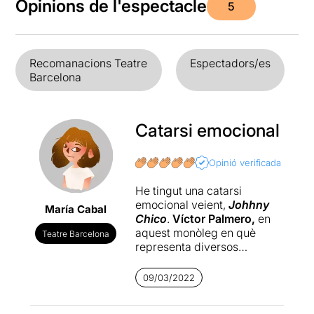
Opinions de l'espectacle
5
Recomanacions Teatre
Espectadors/es
Barcelona
Catarsi emocional
Opinió verificada
He tingut una catarsi
emocional veient,
Johhny
María Cabal
Chico
.
Víctor Palmero,
en
aquest monòleg en què
Teatre Barcelona
representa diversos
personatges, m'ha deixat
sense paraules, en silenci,
09/03/2022
en xoc. Johhny Chico és
un
monòleg on les emocions