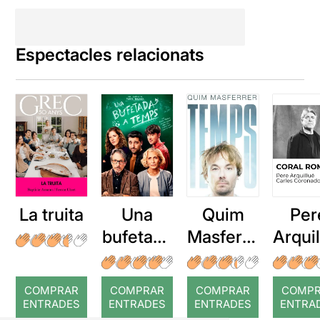
Espectacles relacionats
La truita
Una
Quim
Per
bufetada
Masferre
Arqui
a temps
r: Temps
: Cor
romp
COMPRAR
COMPRAR
COMPRAR
COMP
ENTRADES
ENTRADES
ENTRADES
ENTRA