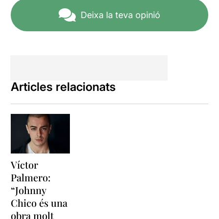
ens faci pensar en la
Deixa la teva opinió
violència homòfoba, i val a
dir que això ho aconsegueix
sobradament.
Articles relacionats
Víctor
Palmero:
“Johnny
Chico és una
obra molt