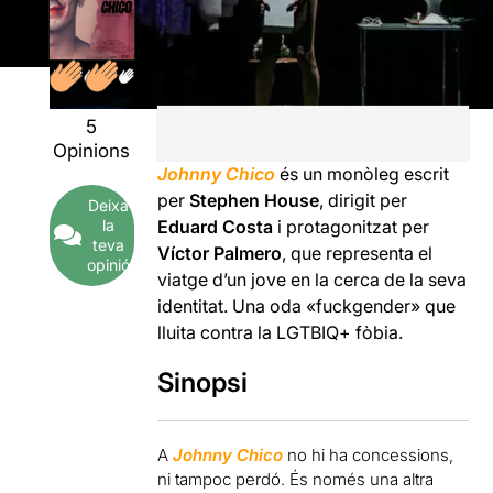
5
Opinions
Johnny Chico
és un monòleg escrit
per
Stephen House
, dirigit per
Deixa
la
Eduard Costa
i protagonitzat per
teva
Víctor Palmero
, que representa el
opinió
viatge d’un jove en la cerca de la seva
identitat. Una oda «fuckgender» que
lluita contra la LGTBIQ+ fòbia.
Sinopsi
A
Johnny Chico
no hi ha concessions,
ni tampoc perdó. És només una altra