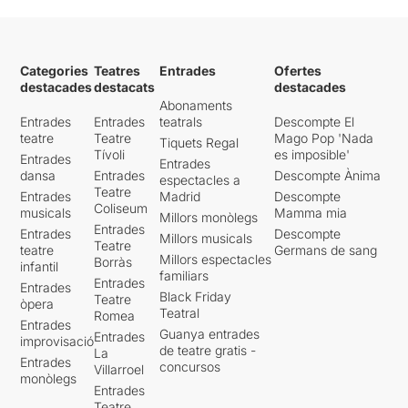
Categories
Teatres
Entrades
Ofertes
destacades
destacats
destacades
Abonaments
Entrades
Entrades
teatrals
Descompte El
teatre
Teatre
Mago Pop 'Nada
Tiquets Regal
Tívoli
es imposible'
Entrades
Entrades
dansa
Entrades
Descompte Ànima
espectacles a
Teatre
Entrades
Madrid
Descompte
Coliseum
musicals
Mamma mia
Millors monòlegs
Entrades
Entrades
Descompte
Millors musicals
Teatre
teatre
Germans de sang
Millors espectacles
Borràs
infantil
familiars
Entrades
Entrades
Black Friday
Teatre
òpera
Teatral
Romea
Entrades
Guanya entrades
Entrades
improvisació
de teatre gratis -
La
Entrades
concursos
Villarroel
monòlegs
Entrades
Teatre