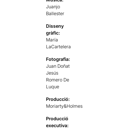
Juanjo
Ballester
Disseny
gràfic:
María
LaCartelera
Fotografia:
Juan Doñat
Jesús
Romero De
Luque
Producció:
Moriarty&Holmes
Producció
executiva: