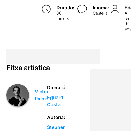
Durada:
Idioma:
Ed
80
Castellà
A
minuts
par
de 
an
Fitxa artística
Direcció:
Victor
Eduard
Palmero
Costa
Autoria:
Stephen