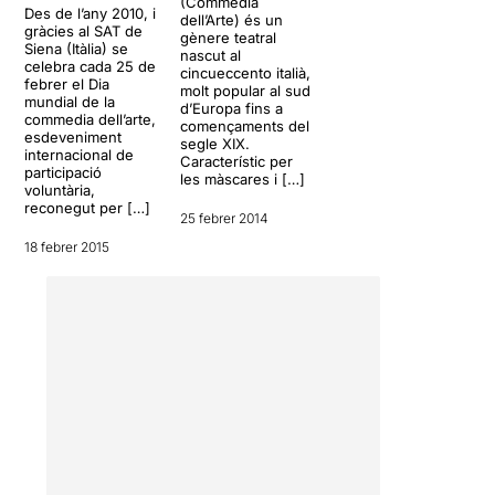
(Commèdia
llinatge actoral i còmic. Mala
Des de l’any 2010, i
aparentment senzilles però
dell’Arte) és un
bèstia, animal dels inferns i
gràcies al SAT de
gènere teatral
d’una gran dificultat.
monstre de l’escena. Felipe
Siena (Itàlia) se
nascut al
celebra cada 25 de
Cabezas té fusta i foc
cincueccento italià,
febrer el Dia
molt popular al sud
diabòlic. Elogis dignes d’un
mundial de la
d’Europa fins a
bon còmic i no de
commedia dell’arte,
començaments del
succedanis. Si el teatre
esdeveniment
segle XIX.
internacional de
(l’infern) és el reflex
Característic per
participació
les màscares i […]
fidedigne del nostre món, no
voluntària,
haurà de ser l’actor un digne
reconegut per […]
25 febrer 2014
diable? “Acollim els còmics
com es mereixen. Que rebin
18 febrer 2015
el millor tracte, atès que són
el resum i la crònica del
present”. Que segueixi
cremant aquest infern de la
Sala Fènix!