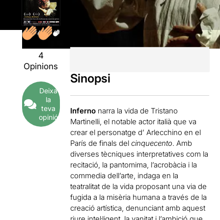
4
Opinions
Sinopsi
Deixa
la
teva
Inferno
narra la vida de Tristano
opinió
Martinelli, el notable actor italià que va
crear el personatge d’ Arlecchino en el
París de finals del
cinquecento
. Amb
diverses tècniques interpretatives com la
recitació, la pantomima, l’acrobàcia i la
commedia dell’arte, indaga en la
teatralitat de la vida proposant una via de
fugida a la misèria humana a través de la
creació artística, denunciant amb aquest
riure intel·ligent, la vanitat i l’ambició que