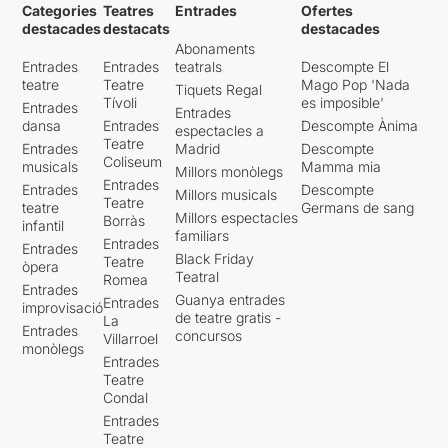
Categories
Teatres
Entrades
Ofertes
destacades
destacats
destacades
Abonaments
Entrades
Entrades
teatrals
Descompte El
teatre
Teatre
Mago Pop 'Nada
Tiquets Regal
Tívoli
es imposible'
Entrades
Entrades
dansa
Entrades
Descompte Ànima
espectacles a
Teatre
Entrades
Madrid
Descompte
Coliseum
musicals
Mamma mia
Millors monòlegs
Entrades
Entrades
Descompte
Millors musicals
Teatre
teatre
Germans de sang
Millors espectacles
Borràs
infantil
familiars
Entrades
Entrades
Black Friday
Teatre
òpera
Teatral
Romea
Entrades
Guanya entrades
Entrades
improvisació
de teatre gratis -
La
Entrades
concursos
Villarroel
monòlegs
Entrades
Teatre
Condal
Entrades
Teatre