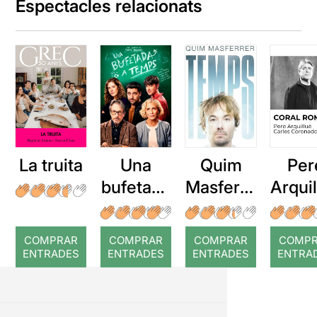
Espectacles relacionats
La truita
Una
Quim
Per
bufetada
Masferre
Arqui
a temps
r: Temps
: Cor
romp
COMPRAR
COMPRAR
COMPRAR
COMP
ENTRADES
ENTRADES
ENTRADES
ENTRA