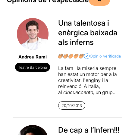
Una talentosa i
enèrgica baixada
als inferns
Opinió verificada
Andreu Rami
Teatre Barcelona
La fam i la misèria sempre
han estat un motor per a la
creativitat, l'enginy i la
reinvenció. A Itàlia,
al
cincueccento,
un grup
d'artistes van repensar el
teatre tot popularitzant la
20/10/2013
Commèdia dell'Arte, un
gènere de teatre de
màscares basat en la
improvització d'històries
De cap a l’Infern!!!
amb trames senzilles (el que